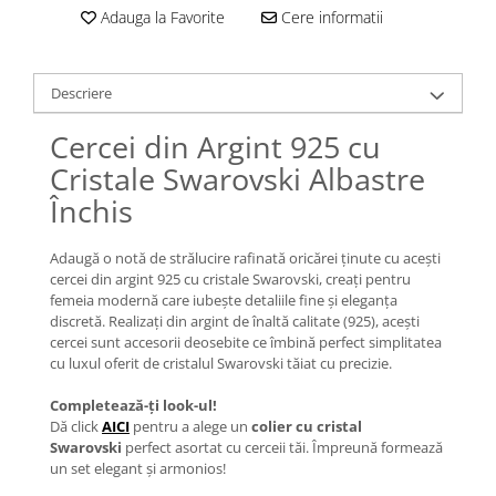
Lănțișoare cu Semilună
Adauga la Favorite
Cere informatii
Lănțișoare cu Zodii
Lănțișoare cu Animale
Lănțișoare cu Molecule
Descriere
Lănțișoare cu Pietre Naturale
Cercei din Argint 925 cu
Lănțișoare Argint Diverse
Cristale Swarovski Albastre
COLIERE CU PERLE
Închis
Coliere cu Perle Naturale
Coliere cu Perle Preciosa
Adaugă o notă de strălucire rafinată oricărei ținute cu acești
COLIERE ȘNUR REGLABIL
cercei din argint 925 cu cristale Swarovski, creați pentru
femeia modernă care iubește detaliile fine și eleganța
Coliere cu Inimioare
discretă. Realizați din argint de înaltă calitate (925), acești
Coliere cu Cruce
cercei sunt accesorii deosebite ce îmbină perfect simplitatea
Coliere cu Stea
cu luxul oferit de cristalul Swarovski tăiat cu precizie.
Coliere cu Soare
Completează-ți look-ul!
Coliere cu Semilună
Dă click
AICI
pentru a alege un
colier cu cristal
Swarovski
perfect asortat cu cerceii tăi. Împreună formează
Coliere cu Zodii
un set elegant și armonios!
Coliere cu Flori