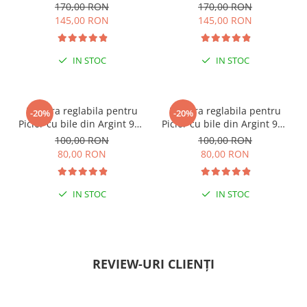
margele Miyuki, multicolor
margele Miyuki, verde/kiwi
170,00 RON
170,00 RON
145,00 RON
145,00 RON
IN STOC
IN STOC
ESENȚIAL VARA ACEASTA
ESENȚIAL VARA ACEASTA
Bratara reglabila pentru
Bratara reglabila pentru
-20%
-20%
Picior cu bile din Argint 925
Picior cu bile din Argint 925
si margele Miyuki rosii
si margele Miyuki verzi
100,00 RON
100,00 RON
80,00 RON
80,00 RON
IN STOC
IN STOC
PENTRU ZILE ÎNSORITE
PENTRU ZILE ÎNSORITE
REVIEW-URI CLIENȚI