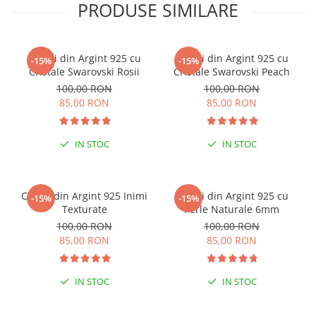
PRODUSE SIMILARE
Cercei din Argint 925 cu
Cercei din Argint 925 cu
-15%
-15%
Cristale Swarovski Rosii
Cristale Swarovski Peach
100,00 RON
100,00 RON
85,00 RON
85,00 RON
IN STOC
IN STOC
Cercei din Argint 925 Inimi
Cercei din Argint 925 cu
-15%
-15%
Texturate
Perle Naturale 6mm
100,00 RON
100,00 RON
85,00 RON
85,00 RON
IN STOC
IN STOC