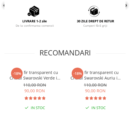
LIVRARE 1-2 zile
30 ZILE DREPT DE RETUR
De la confirmarea comenzii
Cumperi fără griji
RECOMANDARI
Colier fir transparent cu
Colier fir transparent cu
-18%
-18%
Cristal Swarovski Verde in
Cristal Swarovski Auriu in
Caseta din Argint 925
Caseta din Argint 925
110,00 RON
110,00 RON
90,00 RON
90,00 RON
IN STOC
IN STOC