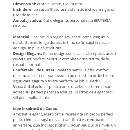
Coliere cu Animale
Dimensiuni:
cristale - 6mm, tija - 10mm
Inchidere:
tip surub (fluturas), sistem de inchidere sigur si
Coliere cu Molecule
usor de folosit
Coliere Diverse
Ambalaj cadou:
Cutie eleganta, personalizata BIJUTERIA
BRĂȚĂRI
NEAGRĂ
BRĂȚĂRI CU ȘNUR REGLABIL
Material:
Realizati din argint 925, acesti cercei asigura o
Brățări din Aur cu șnur reglabil
durabilitate de lunga durata, in timp ce finisajul impecabil
adauga un plus de stralucire.
Brățări din Argint cu șnur reglabil
Design Elegant:
Cu un design sofisticat si atemporal, acesti
BRĂȚĂRI CU PIETRE SEMIPREȚIOASE
cercei sunt perfecti pentru a completa orice tinuta, de la
Brățări din Aur cu pietre
casual la formal.
Confortabili de Purtat:
Realizati pentru a oferi confort
semiprețioase
maxim, acesti cercei sunt usori si au un sistem de inchidere
Brățări din Argint cu pietre
sigur, care asigura o fixare perfecta pe lobul urechii.
semiprețioase
Versatilitate:
Ideali pentru orice ocazie, acesti cercei sunt
Brățări elastice cu pietre
accesoriul perfect pentru a adauga un strop de eleganta si
semiprețioase
stil personalitatii tale.
BRĂȚĂRI DE PICIOR
Idee Inspirată de Cadou
Brățări de picior din Aur
Ambalați elegant, acești cercei reprezintă un cadou perfect
pentru femeia dragă din viața ta – fie că este vorba de
Brățări de picior din Argint
aniversare, Ziua Îndrăgostiților, Crăciun sau pur și simplu un
COLIERE