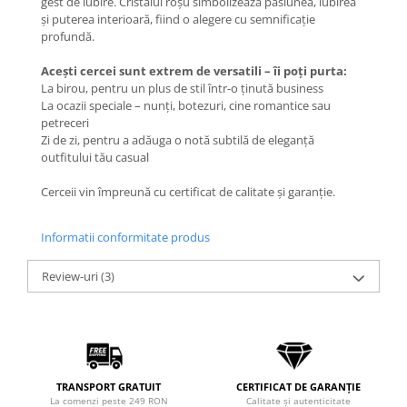
gest de iubire. Cristalul roșu simbolizează pasiunea, iubirea
și puterea interioară, fiind o alegere cu semnificație
Coliere cu mărgele colorate și
profundă.
Argint
Coliere cu pietre semiprețioase
Acești cercei sunt extrem de versatili – îi poți purta:
La birou, pentru un plus de stil într-o ținută business
La ocazii speciale – nunți, botezuri, cine romantice sau
petreceri
Zi de zi, pentru a adăuga o notă subtilă de eleganță
outfitului tău casual
Cerceii vin împreună cu certificat de calitate și garanție.
Informatii conformitate produs
Review-uri
(3)
TRANSPORT GRATUIT
CERTIFICAT DE GARANȚIE
La comenzi peste 249 RON
Calitate și autenticitate