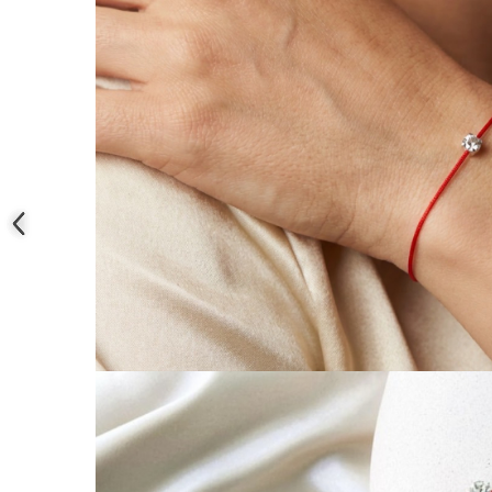
Coliere cu mărgele colorate și
Argint
Coliere cu pietre semiprețioase