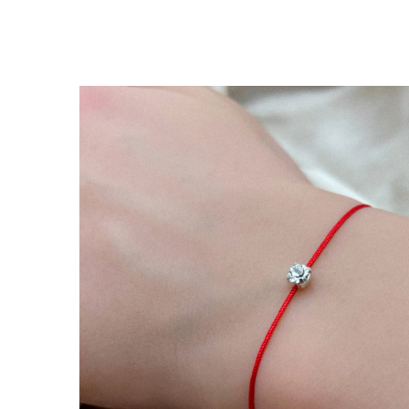
Lănțișoare cu Semilună
Lănțișoare cu Zodii
Lănțișoare cu Animale
Lănțișoare cu Molecule
Lănțișoare cu Pietre Naturale
Lănțișoare Argint Diverse
COLIERE CU PERLE
Coliere cu Perle Naturale
Coliere cu Perle Preciosa
COLIERE ȘNUR REGLABIL
Coliere cu Inimioare
Coliere cu Cruce
Coliere cu Stea
Coliere cu Soare
Coliere cu Semilună
Coliere cu Zodii
Coliere cu Flori