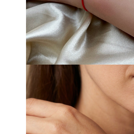
Coliere cu Animale
Coliere cu Molecule
Coliere Diverse
BRĂȚĂRI
BRĂȚĂRI CU ȘNUR REGLABIL
Brățări din Aur cu șnur reglabil
Brățări din Argint cu șnur reglabil
BRĂȚĂRI CU PIETRE SEMIPREȚIOASE
Brățări din Aur cu pietre
semiprețioase
Brățări din Argint cu pietre
semiprețioase
Brățări elastice cu pietre
semiprețioase
BRĂȚĂRI DE PICIOR
Brățări de picior din Aur
Brățări de picior din Argint
COLIERE