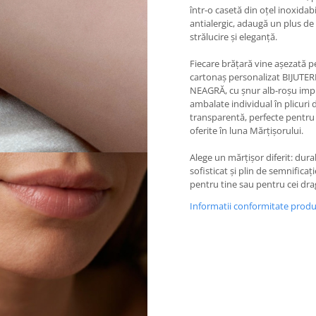
într-o casetă din oțel inoxidabi
antialergic, adaugă un plus de
strălucire și eleganță.
Fiecare brățară vine așezată p
cartonaș personalizat BIJUTER
NEAGRĂ, cu șnur alb-roșu impr
ambalate individual în plicuri d
transparentă, perfecte pentru 
oferite în luna Mărțișorului.
Alege un mărțișor diferit: durab
sofisticat și plin de semnificați
pentru tine sau pentru cei drag
Informatii conformitate prod