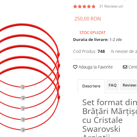
31 Review-uri
250,00 RON
STOC EPUIZAT
Durata de livrare:
1-2 zile
Cod Produs:
748
Ai nevoie de a
Adauga la Favorite
Cere 
FAQ
Review
Descriere
Set format di
Brățări Mărțiș
cu Cristale
Swarovski