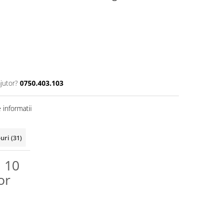
jutor?
0750.403.103
informatii
-uri
(31)
n 10
or