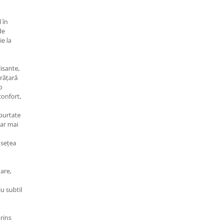
 în
de
ie la
lisante,
brățară
o
confort,
 purtate
iar mai
usețea
are,
u subtil
rins