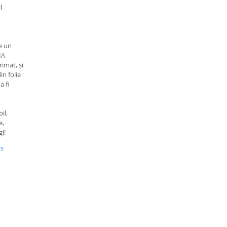
l
e un
IA
imat, și
in folie
a fi
il,
e,
i!
us