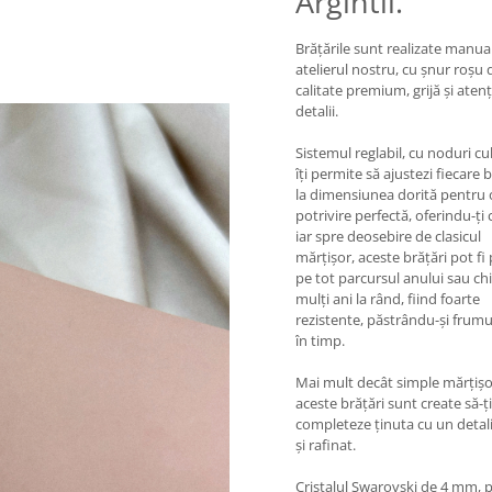
Argintii.
Brățările sunt realizate manual
atelierul nostru, cu șnur roșu 
calitate premium, grijă și atenț
detalii.
Sistemul reglabil, cu noduri cu
îți permite să ajustezi fiecare 
la dimensiunea dorită pentru 
potrivire perfectă, oferindu-ți 
iar spre deosebire de clasicul
mărțișor, aceste brățări pot fi
pe tot parcursul anului sau ch
mulți ani la rând, fiind foarte
rezistente, păstrându-și frum
în timp.
Mai mult decât simple mărțișo
aceste brățări sunt create să-ți
completeze ținuta cu un detali
și rafinat.
Cristalul Swarovski de 4 mm, p