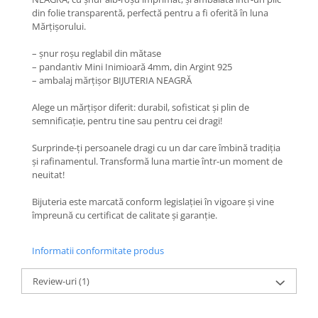
Coliere cu Flori
din folie transparentă, perfectă pentru a fi oferită în luna
Coliere cu Animale
Mărțișorului.
Coliere cu Molecule
– șnur roșu reglabil din mătase
Coliere Diverse
– pandantiv Mini Inimioară 4mm, din Argint 925
BRĂȚĂRI
– ambalaj mărțișor BIJUTERIA NEAGRĂ
BRĂȚĂRI CU ȘNUR REGLABIL
Alege un mărțișor diferit: durabil, sofisticat și plin de
Brățări din Aur cu șnur reglabil
semnificație, pentru tine sau pentru cei dragi!
Brățări din Argint cu șnur reglabil
Surprinde-ți persoanele dragi cu un dar care îmbină tradiția
BRĂȚĂRI CU PIETRE SEMIPREȚIOASE
și rafinamentul. Transformă luna martie într-un moment de
neuitat!
Brățări din Aur cu pietre
semiprețioase
Bijuteria este marcată conform legislației în vigoare și vine
Brățări din Argint cu pietre
împreună cu certificat de calitate și garanție.
semiprețioase
Brățări elastice cu pietre
Informatii conformitate produs
semiprețioase
BRĂȚĂRI DE PICIOR
Review-uri
(1)
Brățări de picior din Aur
Brățări de picior din Argint