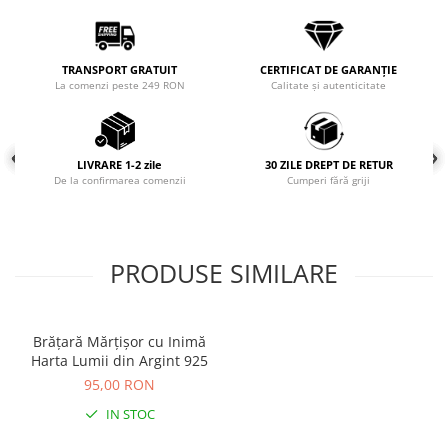
COLIERE
Coliere cu mărgele colorate și
TRANSPORT GRATUIT
CERTIFICAT DE GARANȚIE
Argint
La comenzi peste 249 RON
Calitate și autenticitate
Coliere cu pietre semiprețioase
LIVRARE 1-2 zile
30 ZILE DREPT DE RETUR
De la confirmarea comenzii
Cumperi fără griji
PRODUSE SIMILARE
Brățară Mărțișor cu Inimă
Harta Lumii din Argint 925
95,00 RON
IN STOC