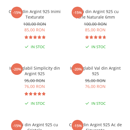
Cercei din Argint 925 Inimi
Cercei din Argint 925 cu
-15%
-15%
Texturate
Perle Naturale 6mm
100,00 RON
100,00 RON
85,00 RON
85,00 RON
IN STOC
IN STOC
Inel reglabil Simplicity din
Inel reglabil Val din Argint
-20%
-20%
Argint 925
925
95,00 RON
95,00 RON
76,00 RON
76,00 RON
IN STOC
IN STOC
Cercei din Argint 925 cu
Cercei din Argint 925 Ac de
-15%
-15%