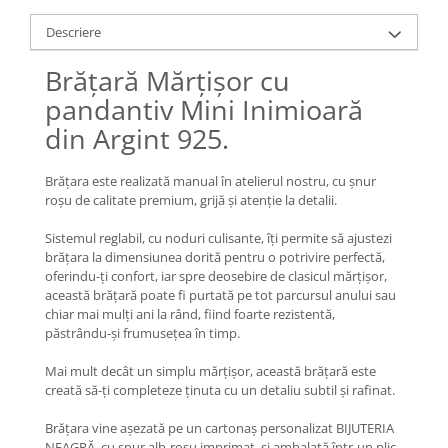
Lănțișoare cu Soare
Lănțișoare cu Semilună
Descriere
Lănțișoare cu Zodii
Brățară Mărțișor cu
Lănțișoare cu Animale
pandantiv Mini Inimioară
Lănțișoare cu Molecule
din Argint 925.
Lănțișoare cu Pietre Naturale
Lănțișoare Argint Diverse
Brățara este realizată manual în atelierul nostru, cu șnur
COLIERE CU PERLE
roșu de calitate premium, grijă și atenție la detalii.
Coliere cu Perle Naturale
Sistemul reglabil, cu noduri culisante, îți permite să ajustezi
Coliere cu Perle Preciosa
brățara la dimensiunea dorită pentru o potrivire perfectă,
COLIERE ȘNUR REGLABIL
oferindu-ți confort, iar spre deosebire de clasicul mărțișor,
această brățară poate fi purtată pe tot parcursul anului sau
Coliere cu Inimioare
chiar mai mulți ani la rând, fiind foarte rezistentă,
Coliere cu Cruce
păstrându-și frumusețea în timp.
Coliere cu Stea
Mai mult decât un simplu mărțișor, această brățară este
Coliere cu Soare
creată să-ți completeze ținuta cu un detaliu subtil și rafinat.
Coliere cu Semilună
Brățara vine așezată pe un cartonaș personalizat BIJUTERIA
Coliere cu Zodii
NEAGRĂ, cu șnur alb-roșu imprimat, și ambalată într-un plic