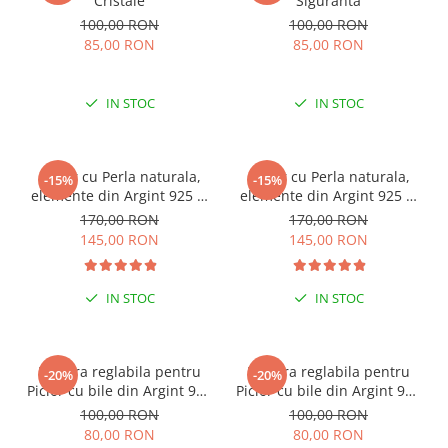
Cristale
Siguranta
100,00 RON
100,00 RON
85,00 RON
85,00 RON
IN STOC
IN STOC
Colier cu Perla naturala,
Colier cu Perla naturala,
-15%
-15%
elemente din Argint 925 si
elemente din Argint 925 si
margele Miyuki, multicolor
margele Miyuki, verde/kiwi
170,00 RON
170,00 RON
145,00 RON
145,00 RON
IN STOC
IN STOC
Bratara reglabila pentru
Bratara reglabila pentru
-20%
-20%
Picior cu bile din Argint 925
Picior cu bile din Argint 925
si margele Miyuki rosii
si margele Miyuki verzi
100,00 RON
100,00 RON
80,00 RON
80,00 RON