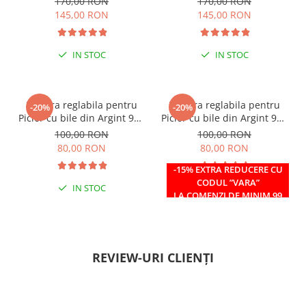
170,00 RON
170,00 RON
145,00 RON
145,00 RON
IN STOC
IN STOC
Bratara reglabila pentru
Bratara reglabila pentru
-20%
-20%
Picior cu bile din Argint 925
Picior cu bile din Argint 925
si margele Miyuki rosii
si margele Miyuki verzi
100,00 RON
100,00 RON
80,00 RON
80,00 RON
-15% EXTRA REDUCERE CU
CODUL ”VARA”
IN STOC
IN STOC
LA COMENZI DE MINIM 99
RON
REVIEW-URI CLIENȚI