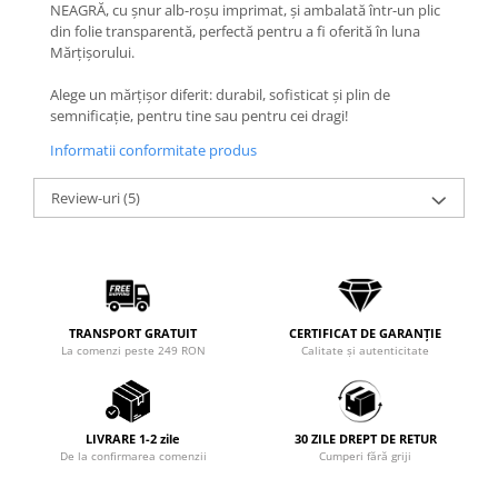
Coliere cu Flori
NEAGRĂ, cu șnur alb-roșu imprimat, și ambalată într-un plic
din folie transparentă, perfectă pentru a fi oferită în luna
Coliere cu Animale
Mărțișorului.
Coliere cu Molecule
Alege un mărțișor diferit: durabil, sofisticat și plin de
Coliere Diverse
semnificație, pentru tine sau pentru cei dragi!
BRĂȚĂRI
Informatii conformitate produs
BRĂȚĂRI CU ȘNUR REGLABIL
Brățări din Aur cu șnur reglabil
Review-uri
(5)
Brățări din Argint cu șnur reglabil
BRĂȚĂRI CU PIETRE SEMIPREȚIOASE
Brățări din Aur cu pietre
semiprețioase
Brățări din Argint cu pietre
TRANSPORT GRATUIT
CERTIFICAT DE GARANȚIE
semiprețioase
La comenzi peste 249 RON
Calitate și autenticitate
Brățări elastice cu pietre
semiprețioase
BRĂȚĂRI DE PICIOR
LIVRARE 1-2 zile
30 ZILE DREPT DE RETUR
De la confirmarea comenzii
Cumperi fără griji
Brățări de picior din Aur
Brățări de picior din Argint