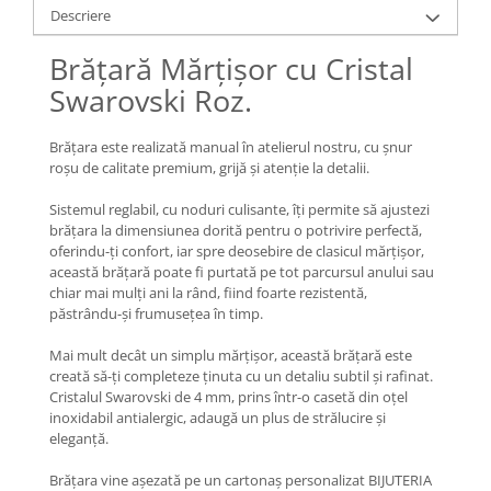
Lănțișoare cu Soare
Descriere
Lănțișoare cu Semilună
Brățară Mărțișor cu Cristal
Lănțișoare cu Zodii
Swarovski Roz.
Lănțișoare cu Animale
Lănțișoare cu Molecule
Brățara este realizată manual în atelierul nostru, cu șnur
Lănțișoare cu Pietre Naturale
roșu de calitate premium, grijă și atenție la detalii.
Lănțișoare Argint Diverse
COLIERE CU PERLE
Sistemul reglabil, cu noduri culisante, îți permite să ajustezi
brățara la dimensiunea dorită pentru o potrivire perfectă,
Coliere cu Perle Naturale
oferindu-ți confort, iar spre deosebire de clasicul mărțișor,
Coliere cu Perle Preciosa
această brățară poate fi purtată pe tot parcursul anului sau
chiar mai mulți ani la rând, fiind foarte rezistentă,
COLIERE ȘNUR REGLABIL
păstrându-și frumusețea în timp.
Coliere cu Inimioare
Mai mult decât un simplu mărțișor, această brățară este
Coliere cu Cruce
creată să-ți completeze ținuta cu un detaliu subtil și rafinat.
Coliere cu Stea
Cristalul Swarovski de 4 mm, prins într-o casetă din oțel
Coliere cu Soare
inoxidabil antialergic, adaugă un plus de strălucire și
eleganță.
Coliere cu Semilună
Coliere cu Zodii
Brățara vine așezată pe un cartonaș personalizat BIJUTERIA