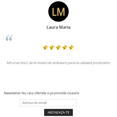
Laura Maria
totul, de la modul de ambalare pana la calitatea produselor.
Totul la 
Newsletter
Nu rata ofertele si promotiile noastre