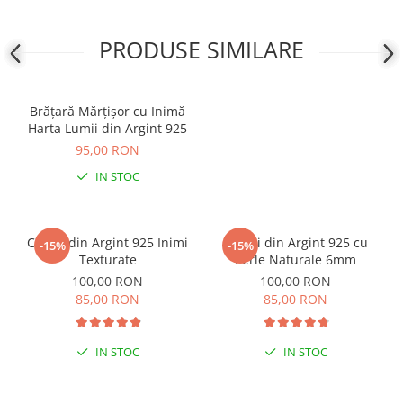
COLIERE
PRODUSE SIMILARE
Coliere cu mărgele colorate și
Argint
Coliere cu pietre semiprețioase
Brățară Mărțișor cu Inimă
Harta Lumii din Argint 925
95,00 RON
IN STOC
Cercei din Argint 925 Inimi
Cercei din Argint 925 cu
-15%
-15%
Texturate
Perle Naturale 6mm
100,00 RON
100,00 RON
85,00 RON
85,00 RON
IN STOC
IN STOC