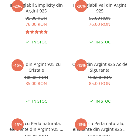
Inel reglabil Simplicity din
Inel reglabil Val din Argint
-20%
-20%
Argint 925
925
95,00 RON
95,00 RON
76,00 RON
76,00 RON
IN STOC
IN STOC
Cercei din Argint 925 cu
Cercei din Argint 925 Ac de
-15%
-15%
Cristale
Siguranta
100,00 RON
100,00 RON
85,00 RON
85,00 RON
IN STOC
IN STOC
Colier cu Perla naturala,
Colier cu Perla naturala,
-15%
-15%
elemente din Argint 925 si
elemente din Argint 925 si
margele Miyuki, multicolor
margele Miyuki, verde/kiwi