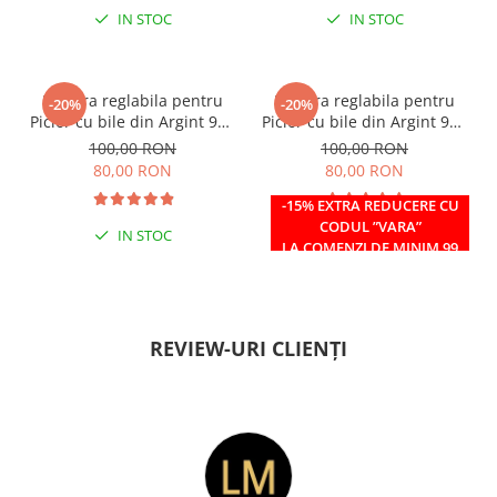
IN STOC
IN STOC
Bratara reglabila pentru
Bratara reglabila pentru
-20%
-20%
Picior cu bile din Argint 925
Picior cu bile din Argint 925
si margele Miyuki rosii
si margele Miyuki verzi
100,00 RON
100,00 RON
80,00 RON
80,00 RON
-15% EXTRA REDUCERE CU
CODUL ”VARA”
IN STOC
IN STOC
LA COMENZI DE MINIM 99
RON
REVIEW-URI CLIENȚI