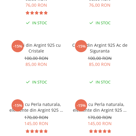
76,00 RON
76,00 RON
IN STOC
IN STOC
Cercei din Argint 925 cu
Cercei din Argint 925 Ac de
-15%
-15%
Cristale
Siguranta
100,00 RON
100,00 RON
85,00 RON
85,00 RON
IN STOC
IN STOC
Colier cu Perla naturala,
Colier cu Perla naturala,
-15%
-15%
elemente din Argint 925 si
elemente din Argint 925 si
margele Miyuki, multicolor
margele Miyuki, verde/kiwi
170,00 RON
170,00 RON
145,00 RON
145,00 RON