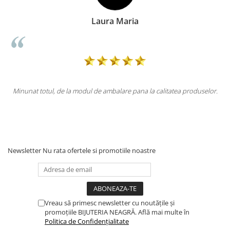
ia
Doina Georgesc
pana la calitatea produselor.
Totul la superlativ! Produsul, fix descrier
Mulțumesc.
Newsletter
Nu rata ofertele si promotiile noastre
Vreau să primesc newsletter cu noutățile și
promoțiile BIJUTERIA NEAGRĂ. Află mai multe în
Politica de Confidențialitate