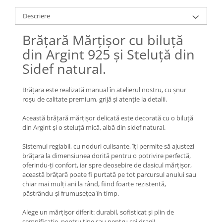
Lănțișoare cu Semilună
Lănțișoare cu Zodii
Descriere
Lănțișoare cu Animale
Brățară Mărțișor cu biluță
Lănțișoare cu Molecule
din Argint 925 și Steluță din
Lănțișoare cu Pietre Naturale
Sidef natural.
Lănțișoare Argint Diverse
COLIERE CU PERLE
Brățara este realizată manual în atelierul nostru, cu șnur
Coliere cu Perle Naturale
roșu de calitate premium, grijă și atenție la detalii.
Coliere cu Perle Preciosa
Această brățară mărțișor delicată este decorată cu o biluță
COLIERE ȘNUR REGLABIL
din Argint și o steluță mică, albă din sidef natural.
Coliere cu Inimioare
Sistemul reglabil, cu noduri culisante, îți permite să ajustezi
Coliere cu Cruce
brățara la dimensiunea dorită pentru o potrivire perfectă,
Coliere cu Stea
oferindu-ți confort, iar spre deosebire de clasicul mărțișor,
această brățară poate fi purtată pe tot parcursul anului sau
Coliere cu Soare
chiar mai mulți ani la rând, fiind foarte rezistentă,
Coliere cu Semilună
păstrându-și frumusețea în timp.
Coliere cu Zodii
Alege un mărțișor diferit: durabil, sofisticat și plin de
Coliere cu Flori
semnificație, pentru tine sau pentru cei dragi!