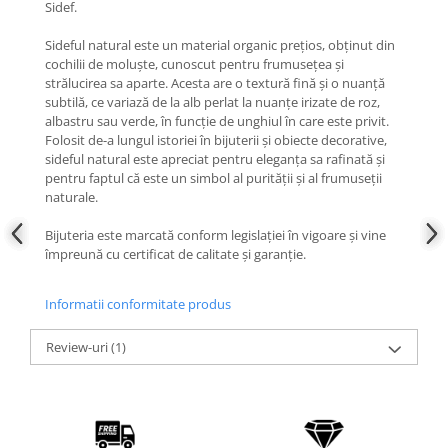
Sidef.
Coliere cu mărgele colorate și
Sideful natural este un material organic prețios, obținut din
Argint
cochilii de moluște, cunoscut pentru frumusețea și
Coliere cu pietre semiprețioase
strălucirea sa aparte. Acesta are o textură fină și o nuanță
subtilă, ce variază de la alb perlat la nuanțe irizate de roz,
albastru sau verde, în funcție de unghiul în care este privit.
Folosit de-a lungul istoriei în bijuterii și obiecte decorative,
sideful natural este apreciat pentru eleganța sa rafinată și
pentru faptul că este un simbol al purității și al frumuseții
naturale.
Bijuteria este marcată conform legislației în vigoare și vine
împreună cu certificat de calitate și garanție.
Informatii conformitate produs
Review-uri
(1)