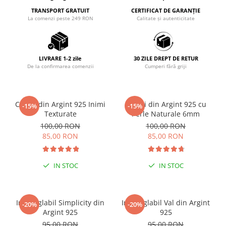
TRANSPORT GRATUIT
CERTIFICAT DE GARANȚIE
La comenzi peste 249 RON
Calitate și autenticitate
LIVRARE 1-2 zile
30 ZILE DREPT DE RETUR
De la confirmarea comenzii
Cumperi fără griji
Cercei din Argint 925 Inimi
Cercei din Argint 925 cu
-15%
-15%
Texturate
Perle Naturale 6mm
100,00 RON
100,00 RON
85,00 RON
85,00 RON
IN STOC
IN STOC
Inel reglabil Simplicity din
Inel reglabil Val din Argint
-20%
-20%
Argint 925
925
95,00 RON
95,00 RON