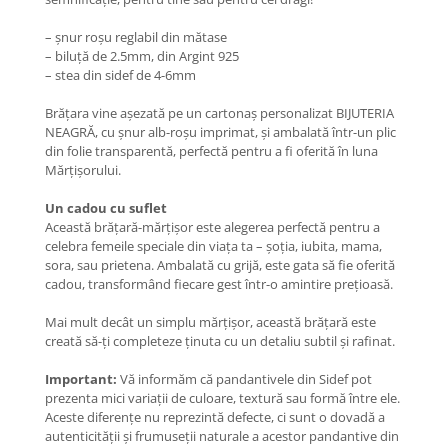
Coliere cu Animale
Coliere cu Molecule
– șnur roșu reglabil din mătase
– biluță de 2.5mm, din Argint 925
Coliere Diverse
– stea din sidef de 4-6mm
BRĂȚĂRI
Brățara vine așezată pe un cartonaș personalizat BIJUTERIA
BRĂȚĂRI CU ȘNUR REGLABIL
NEAGRĂ, cu șnur alb-roșu imprimat, și ambalată într-un plic
Brățări din Aur cu șnur reglabil
din folie transparentă, perfectă pentru a fi oferită în luna
Brățări din Argint cu șnur reglabil
Mărțișorului.
BRĂȚĂRI CU PIETRE SEMIPREȚIOASE
Un cadou cu suflet
Brățări din Aur cu pietre
Această brățară-mărțișor este alegerea perfectă pentru a
semiprețioase
celebra femeile speciale din viața ta – șoția, iubita, mama,
sora, sau prietena. Ambalată cu grijă, este gata să fie oferită
Brățări din Argint cu pietre
cadou, transformând fiecare gest într-o amintire prețioasă.
semiprețioase
Brățări elastice cu pietre
Mai mult decât un simplu mărțișor, această brățară este
semiprețioase
creată să-ți completeze ținuta cu un detaliu subtil și rafinat.
BRĂȚĂRI DE PICIOR
Important:
Vă informăm că pandantivele din Sidef pot
Brățări de picior din Aur
prezenta mici variații de culoare, textură sau formă între ele.
Brățări de picior din Argint
Aceste diferențe nu reprezintă defecte, ci sunt o dovadă a
autenticității și frumuseții naturale a acestor pandantive din
COLIERE