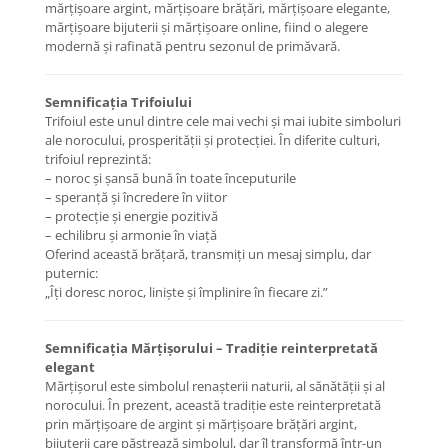
mărțișoare argint, mărțișoare brățări, mărțișoare elegante,
Coliere cu Flori
mărțișoare bijuterii și mărțișoare online, fiind o alegere
Coliere cu Animale
modernă și rafinată pentru sezonul de primăvară.
Coliere cu Molecule
Coliere Diverse
Semnificația Trifoiului
BRĂȚĂRI
Trifoiul este unul dintre cele mai vechi și mai iubite simboluri
ale norocului, prosperității și protecției. În diferite culturi,
BRĂȚĂRI CU ȘNUR REGLABIL
trifoiul reprezintă:
Brățări din Aur cu șnur reglabil
– noroc și șansă bună în toate începuturile
Brățări din Argint cu șnur reglabil
– speranță și încredere în viitor
– protecție și energie pozitivă
BRĂȚĂRI CU PIETRE SEMIPREȚIOASE
– echilibru și armonie în viață
Brățări din Aur cu pietre
Oferind această brățară, transmiți un mesaj simplu, dar
semiprețioase
puternic:
„Îți doresc noroc, liniște și împlinire în fiecare zi.”
Brățări din Argint cu pietre
semiprețioase
Brățări elastice cu pietre
Semnificația Mărțișorului – Tradiție reinterpretată
semiprețioase
elegant
BRĂȚĂRI DE PICIOR
Mărțișorul este simbolul renașterii naturii, al sănătății și al
norocului. În prezent, această tradiție este reinterpretată
Brățări de picior din Aur
prin mărțișoare de argint și mărțișoare brățări argint,
Brățări de picior din Argint
bijuterii care păstrează simbolul, dar îl transformă într-un