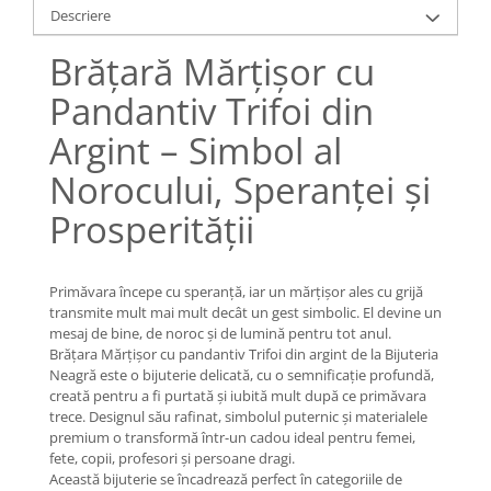
Lănțișoare cu Soare
Descriere
Lănțișoare cu Semilună
Brățară Mărțișor cu
Lănțișoare cu Zodii
Lănțișoare cu Animale
Pandantiv Trifoi din
Lănțișoare cu Molecule
Argint – Simbol al
Lănțișoare cu Pietre Naturale
Norocului, Speranței și
Lănțișoare Argint Diverse
COLIERE CU PERLE
Prosperității
Coliere cu Perle Naturale
Coliere cu Perle Preciosa
Primăvara începe cu speranță, iar un mărțișor ales cu grijă
COLIERE ȘNUR REGLABIL
transmite mult mai mult decât un gest simbolic. El devine un
Coliere cu Inimioare
mesaj de bine, de noroc și de lumină pentru tot anul.
Brățara Mărțișor cu pandantiv Trifoi din argint de la Bijuteria
Coliere cu Cruce
Neagră este o bijuterie delicată, cu o semnificație profundă,
Coliere cu Stea
creată pentru a fi purtată și iubită mult după ce primăvara
Coliere cu Soare
trece. Designul său rafinat, simbolul puternic și materialele
premium o transformă într-un cadou ideal pentru femei,
Coliere cu Semilună
fete, copii, profesori și persoane dragi.
Coliere cu Zodii
Această bijuterie se încadrează perfect în categoriile de