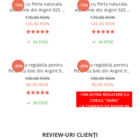
Colier cu Perla naturala,
Colier cu Perla naturala,
-15%
-15%
elemente din Argint 925 si
elemente din Argint 925 si
margele Miyuki, multicolor
margele Miyuki, verde/kiwi
170,00 RON
170,00 RON
145,00 RON
145,00 RON
IN STOC
IN STOC
Bratara reglabila pentru
Bratara reglabila pentru
-20%
-20%
Picior cu bile din Argint 925
Picior cu bile din Argint 925
si margele Miyuki rosii
si margele Miyuki verzi
100,00 RON
100,00 RON
80,00 RON
80,00 RON
-15% EXTRA REDUCERE CU
CODUL ”VARA”
IN STOC
IN STOC
LA COMENZI DE MINIM 99
RON
REVIEW-URI CLIENȚI