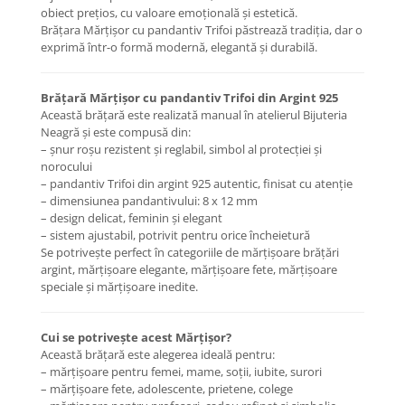
obiect prețios, cu valoare emoțională și estetică.
COLIERE
Brățara Mărțișor cu pandantiv Trifoi păstrează tradiția, dar o
Coliere cu mărgele colorate și
exprimă într-o formă modernă, elegantă și durabilă.
Argint
Coliere cu pietre semiprețioase
Brățară Mărțișor cu pandantiv Trifoi din Argint 925
Această brățară este realizată manual în atelierul Bijuteria
Neagră și este compusă din:
– șnur roșu rezistent și reglabil, simbol al protecției și
norocului
– pandantiv Trifoi din argint 925 autentic, finisat cu atenție
– dimensiunea pandantivului: 8 x 12 mm
– design delicat, feminin și elegant
– sistem ajustabil, potrivit pentru orice încheietură
Se potrivește perfect în categoriile de mărțișoare brățări
argint, mărțișoare elegante, mărțișoare fete, mărțișoare
speciale și mărțișoare inedite.
Cui se potrivește acest Mărțișor?
Această brățară este alegerea ideală pentru:
– mărțișoare pentru femei, mame, soții, iubite, surori
– mărțișoare fete, adolescente, prietene, colege