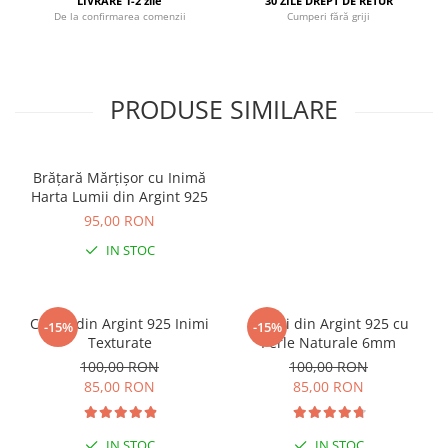
LIVRARE 1-2 zile
30 ZILE DREPT DE RETUR
De la confirmarea comenzii
Cumperi fără griji
PRODUSE SIMILARE
Brățară Mărțișor cu Inimă
Harta Lumii din Argint 925
95,00 RON
IN STOC
Cercei din Argint 925 Inimi
Cercei din Argint 925 cu
-15%
-15%
Texturate
Perle Naturale 6mm
100,00 RON
100,00 RON
85,00 RON
85,00 RON
IN STOC
IN STOC