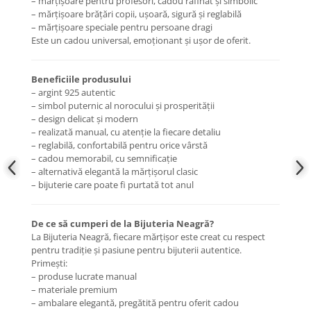
– mărțișoare pentru profesori, cadou rafinat și simbolic
– mărțișoare brățări copii, ușoară, sigură și reglabilă
– mărțișoare speciale pentru persoane dragi
Este un cadou universal, emoționant și ușor de oferit.
Beneficiile produsului
– argint 925 autentic
– simbol puternic al norocului și prosperității
– design delicat și modern
– realizată manual, cu atenție la fiecare detaliu
– reglabilă, confortabilă pentru orice vârstă
– cadou memorabil, cu semnificație
– alternativă elegantă la mărțișorul clasic
– bijuterie care poate fi purtată tot anul
De ce să cumperi de la Bijuteria Neagră?
La Bijuteria Neagră, fiecare mărțișor este creat cu respect
pentru tradiție și pasiune pentru bijuterii autentice.
Primești:
– produse lucrate manual
– materiale premium
– ambalare elegantă, pregătită pentru oferit cadou