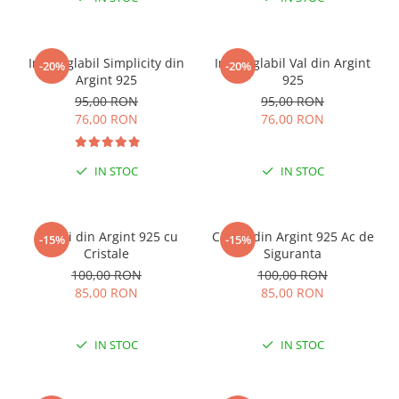
Inel reglabil Simplicity din
Inel reglabil Val din Argint
-20%
-20%
Argint 925
925
95,00 RON
95,00 RON
76,00 RON
76,00 RON
IN STOC
IN STOC
Cercei din Argint 925 cu
Cercei din Argint 925 Ac de
-15%
-15%
Cristale
Siguranta
100,00 RON
100,00 RON
85,00 RON
85,00 RON
IN STOC
IN STOC