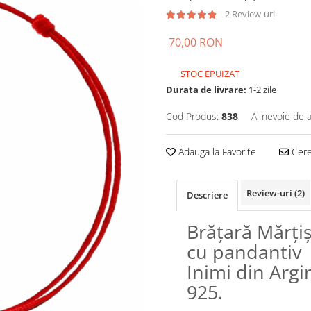
2 Review-uri
70,00 RON
STOC EPUIZAT
Durata de livrare:
1-2 zile
Cod Produs:
838
Ai nevoie de a
Adauga la Favorite
Cere 
Review-uri
(2)
Descriere
Brățară Mărți
cu pandantiv
Inimi din Argi
925.