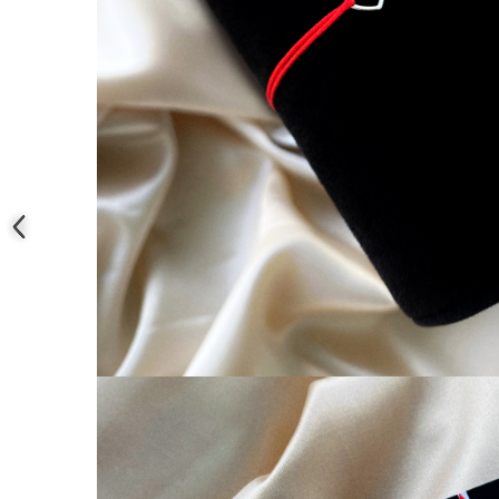
Coliere cu mărgele colorate și
Argint
Coliere cu pietre semiprețioase