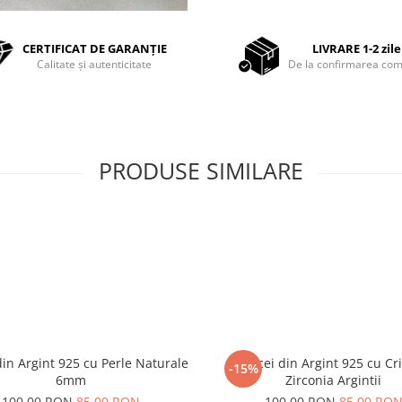
CERTIFICAT DE GARANȚIE
LIVRARE 1-2 zile
Calitate și autenticitate
De la confirmarea com
PRODUSE SIMILARE
din Argint 925 cu Perle Naturale
Cercei din Argint 925 cu Cri
-15%
6mm
Zirconia Argintii
100,00 RON
85,00 RON
100,00 RON
85,00 RO