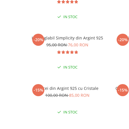
IN STOC
Inel reglabil Simplicity din Argint 925
Ine
-20%
-20%
95,00 RON
76,00 RON
IN STOC
Cercei din Argint 925 cu Cristale
Cercei
-15%
-15%
100,00 RON
85,00 RON
IN STOC