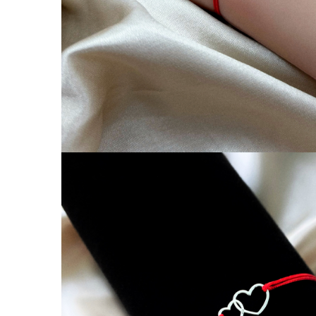
Coliere cu Animale
Coliere cu Molecule
Coliere Diverse
BRĂȚĂRI
BRĂȚĂRI CU ȘNUR REGLABIL
Brățări din Aur cu șnur reglabil
Brățări din Argint cu șnur reglabil
BRĂȚĂRI CU PIETRE SEMIPREȚIOASE
Brățări din Aur cu pietre
semiprețioase
Brățări din Argint cu pietre
semiprețioase
Brățări elastice cu pietre
semiprețioase
BRĂȚĂRI DE PICIOR
Brățări de picior din Aur
Brățări de picior din Argint
COLIERE