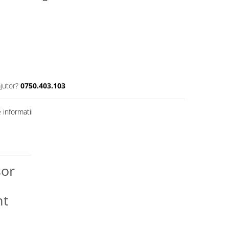
jutor?
0750.403.103
informatii
șor
nt