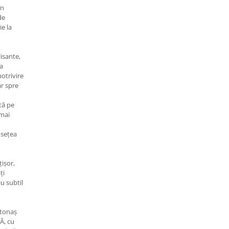
în
de
ie la
lisante,
la
otrivire
ar spre
tă pe
 mai
usețea
ișor,
ți
u subtil
rtonaș
Ă, cu