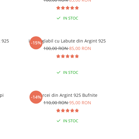
IN STOC
t 925
Inel reglabil cu Labute din Argint 925
Inel reg
-15%
-15%
N
100,00 RON
85,00 RON
1
IN STOC
pi
Cercei din Argint 925 Bufnite
Cerc
-14%
-15%
N
110,00 RON
95,00 RON
1
IN STOC