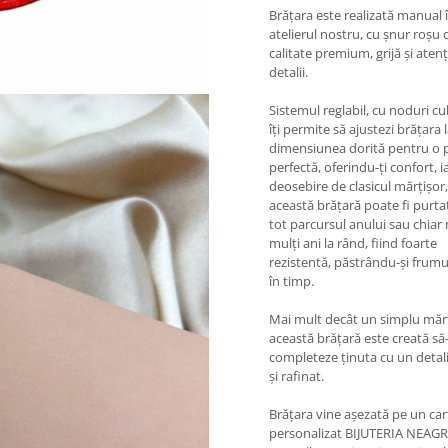
Brățara este realizată manual 
atelierul nostru, cu șnur roșu 
calitate premium, grijă și atenț
detalii.
Sistemul reglabil, cu noduri cu
îți permite să ajustezi brățara 
dimensiunea dorită pentru o p
perfectă, oferindu-ți confort, i
deosebire de clasicul mărțișor,
această brățară poate fi purta
tot parcursul anului sau chiar
mulți ani la rând, fiind foarte
rezistentă, păstrându-și frum
în timp.
Mai mult decât un simplu mărț
această brățară este creată să-
completeze ținuta cu un detali
și rafinat.
Brățara vine așezată pe un ca
personalizat BIJUTERIA NEAGR