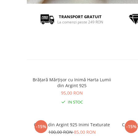
TRANSPORT GRATUIT
La comenzi peste 249 RON
Brățară Mărțișor cu Inimă Harta Lumii
din Argint 925
95,00 RON
IN STOC
Cercei din Argint 925 Inimi Texturate
Cercei 
-15%
-15%
100,00 RON
85,00 RON