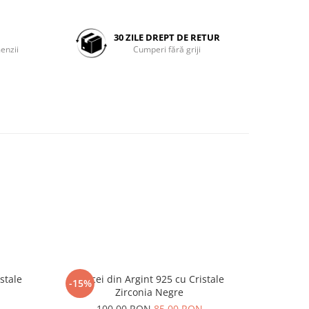
30 ZILE DREPT DE RETUR
enzii
Cumperi fără griji
stale
Cercei din Argint 925 cu Cristale
Cercei di
-15%
-15%
Zirconia Negre
N
100,00 RON
85,00 RON
1