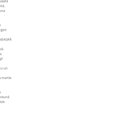
balată
ntă,
luna
e
rgint
A NEAGRĂ
il,
e,
i!
 cu un
a martie
m
mpreună
ție.