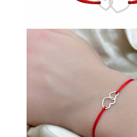
Lănțișoare cu Semilună
Lănțișoare cu Zodii
Lănțișoare cu Animale
Lănțișoare cu Molecule
Lănțișoare cu Pietre Naturale
Lănțișoare Argint Diverse
COLIERE CU PERLE
Coliere cu Perle Naturale
Coliere cu Perle Preciosa
COLIERE ȘNUR REGLABIL
Coliere cu Inimioare
Coliere cu Cruce
Coliere cu Stea
Coliere cu Soare
Coliere cu Semilună
Coliere cu Zodii
Coliere cu Flori