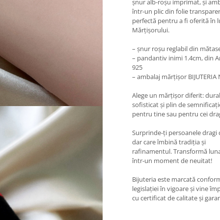
șnur alb-roșu imprimat, și am
într-un plic din folie transpare
perfectă pentru a fi oferită în 
Mărțișorului.
– șnur roșu reglabil din mătas
– pandantiv inimi 1.4cm, din A
925
– ambalaj mărțișor BIJUTERI
Alege un mărțișor diferit: durab
sofisticat și plin de semnificați
pentru tine sau pentru cei drag
Surprinde-ți persoanele dragi
dar care îmbină tradiția și
rafinamentul. Transformă lun
într-un moment de neuitat!
Bijuteria este marcată confor
legislației în vigoare și vine î
cu certificat de calitate și garan