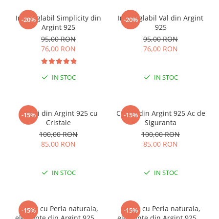
Inel reglabil Simplicity din
Inel reglabil Val din Argint
-20%
-20%
Argint 925
925
95,00 RON
95,00 RON
76,00 RON
76,00 RON
IN STOC
IN STOC
Cercei din Argint 925 cu
Cercei din Argint 925 Ac de
-15%
-15%
Cristale
Siguranta
100,00 RON
100,00 RON
85,00 RON
85,00 RON
IN STOC
IN STOC
Colier cu Perla naturala,
Colier cu Perla naturala,
-15%
-15%
elemente din Argint 925 si
elemente din Argint 925 si