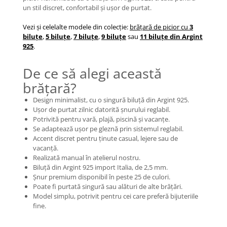
un stil discret, confortabil și ușor de purtat.
Coliere cu mărgele colorate și
Argint
Vezi și celelalte modele din colecție:
brățară de picior cu
3
Coliere cu pietre semiprețioase
biluțe
,
5 biluțe
,
7 biluțe
,
9 biluțe
sau
11 biluțe din Argint
925
.
De ce să alegi această
brățară?
Design minimalist, cu o singură biluță din Argint 925.
Ușor de purtat zilnic datorită șnurului reglabil.
Potrivită pentru vară, plajă, piscină și vacanțe.
Se adaptează ușor pe gleznă prin sistemul reglabil.
Accent discret pentru ținute casual, lejere sau de
vacanță.
Realizată manual în atelierul nostru.
Biluță din Argint 925 import Italia, de 2,5 mm.
Șnur premium disponibil în peste 25 de culori.
Poate fi purtată singură sau alături de alte brățări.
Model simplu, potrivit pentru cei care preferă bijuteriile
fine.