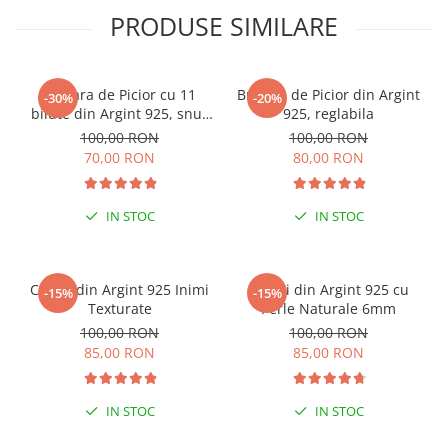
PRODUSE SIMILARE
Bratara de Picior cu 11
Bratara de Picior din Argint
-30%
-20%
bilute din Argint 925, snur
925, reglabila
reglabil
100,00 RON
100,00 RON
70,00 RON
80,00 RON
IN STOC
IN STOC
PENTRU ZILE ÎNSORITE
PENTRU ZILE ÎNSORITE
Cercei din Argint 925 Inimi
Cercei din Argint 925 cu
-15%
-15%
Texturate
Perle Naturale 6mm
100,00 RON
100,00 RON
85,00 RON
85,00 RON
IN STOC
IN STOC