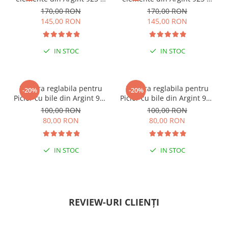
margele Miyuki, multicolor
margele Miyuki, verde/kiwi
170,00 RON
170,00 RON
145,00 RON
145,00 RON
IN STOC
IN STOC
ESENȚIAL VARA ACEASTA
ESENȚIAL VARA ACEASTA
Bratara reglabila pentru
Bratara reglabila pentru
-20%
-20%
Picior cu bile din Argint 925
Picior cu bile din Argint 925
si margele Miyuki rosii
si margele Miyuki verzi
100,00 RON
100,00 RON
80,00 RON
80,00 RON
IN STOC
IN STOC
PENTRU ZILE ÎNSORITE
PENTRU ZILE ÎNSORITE
REVIEW-URI CLIENȚI