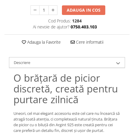
Lănțișoare cu Semilună
Lănțișoare cu Zodii
ADAUGA IN COS
Lănțișoare cu Animale
Cod Produs:
1284
Lănțișoare cu Molecule
Ai nevoie de ajutor?
0750.403.103
Lănțișoare cu Pietre Naturale
Lănțișoare Argint Diverse
Adauga la Favorite
Cere informatii
COLIERE CU PERLE
Coliere cu Perle Naturale
Descriere
Coliere cu Perle Preciosa
COLIERE ȘNUR REGLABIL
O brățară de picior
Coliere cu Inimioare
discretă, creată pentru
Coliere cu Cruce
purtare zilnică
Coliere cu Stea
Coliere cu Soare
Coliere cu Semilună
Uneori, cel mai elegant accesoriu este cel care nu încearcă să
atragă toată atenția, ci completează natural ținuta. Brățara
Coliere cu Zodii
de picior cu o biluță din Argint 925 este creată pentru cei
Coliere cu Flori
care preferă un detaliu fin, discret și ușor de purtat.