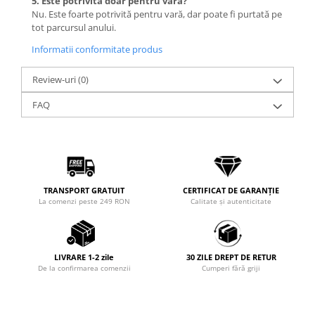
5. Este potrivită doar pentru vară?
Nu. Este foarte potrivită pentru vară, dar poate fi purtată pe
tot parcursul anului.
Informatii conformitate produs
Review-uri
(0)
FAQ
TRANSPORT GRATUIT
CERTIFICAT DE GARANȚIE
La comenzi peste 249 RON
Calitate și autenticitate
LIVRARE 1-2 zile
30 ZILE DREPT DE RETUR
De la confirmarea comenzii
Cumperi fără griji