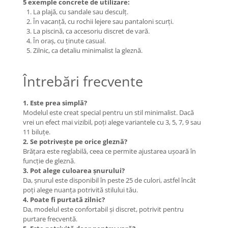
5 exemple concrete de utilizare:
La plajă, cu sandale sau desculț.
În vacanță, cu rochii lejere sau pantaloni scurți.
La piscină, ca accesoriu discret de vară.
În oraș, cu ținute casual.
Zilnic, ca detaliu minimalist la gleznă.
Întrebări frecvente
1. Este prea simplă?
Modelul este creat special pentru un stil minimalist. Dacă
vrei un efect mai vizibil, poți alege variantele cu 3, 5, 7, 9 sau
11 biluțe.
2. Se potrivește pe orice gleznă?
Brățara este reglabilă, ceea ce permite ajustarea ușoară în
funcție de gleznă.
3. Pot alege culoarea șnurului?
Da, șnurul este disponibil în peste 25 de culori, astfel încât
poți alege nuanța potrivită stilului tău.
4. Poate fi purtată zilnic?
Da, modelul este confortabil și discret, potrivit pentru
purtare frecventă.