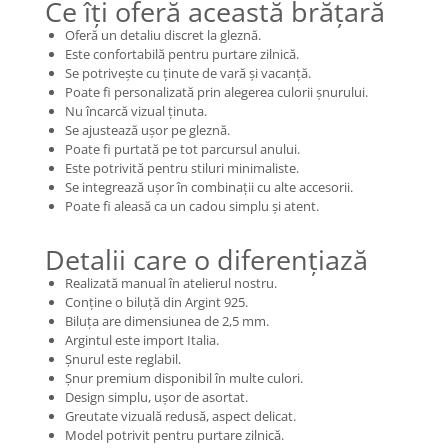
Ce îți oferă această brățară
Oferă un detaliu discret la gleznă.
Este confortabilă pentru purtare zilnică.
Se potrivește cu ținute de vară și vacanță.
Poate fi personalizată prin alegerea culorii șnurului.
Nu încarcă vizual ținuta.
Se ajustează ușor pe gleznă.
Poate fi purtată pe tot parcursul anului.
Este potrivită pentru stiluri minimaliste.
Se integrează ușor în combinații cu alte accesorii.
Poate fi aleasă ca un cadou simplu și atent.
Detalii care o diferențiază
Realizată manual în atelierul nostru.
Conține o biluță din Argint 925.
Biluța are dimensiunea de 2,5 mm.
Argintul este import Italia.
Șnurul este reglabil.
Șnur premium disponibil în multe culori.
Design simplu, ușor de asortat.
Greutate vizuală redusă, aspect delicat.
Model potrivit pentru purtare zilnică.