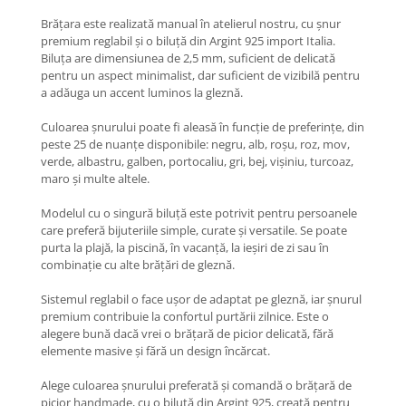
Coliere cu Animale
Brățara este realizată manual în atelierul nostru, cu șnur
Coliere cu Molecule
premium reglabil și o biluță din Argint 925 import Italia.
Coliere Diverse
Biluța are dimensiunea de 2,5 mm, suficient de delicată
pentru un aspect minimalist, dar suficient de vizibilă pentru
BRĂȚĂRI
a adăuga un accent luminos la gleznă.
BRĂȚĂRI CU ȘNUR REGLABIL
Culoarea șnurului poate fi aleasă în funcție de preferințe, din
Brățări din Aur cu șnur reglabil
peste 25 de nuanțe disponibile: negru, alb, roșu, roz, mov,
Brățări din Argint cu șnur reglabil
verde, albastru, galben, portocaliu, gri, bej, vișiniu, turcoaz,
BRĂȚĂRI CU PIETRE SEMIPREȚIOASE
maro și multe altele.
Brățări din Aur cu pietre
Modelul cu o singură biluță este potrivit pentru persoanele
semiprețioase
care preferă bijuteriile simple, curate și versatile. Se poate
Brățări din Argint cu pietre
purta la plajă, la piscină, în vacanță, la ieșiri de zi sau în
semiprețioase
combinație cu alte brățări de gleznă.
Brățări elastice cu pietre
Sistemul reglabil o face ușor de adaptat pe gleznă, iar șnurul
semiprețioase
premium contribuie la confortul purtării zilnice. Este o
BRĂȚĂRI DE PICIOR
alegere bună dacă vrei o brățară de picior delicată, fără
elemente masive și fără un design încărcat.
Brățări de picior din Aur
Brățări de picior din Argint
Alege culoarea șnurului preferată și comandă o brățară de
COLIERE
picior handmade, cu o biluță din Argint 925, creată pentru