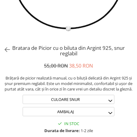
Brățări din Argint cu pietre
Coliere Transparente cu Stea
semiprețioase
Coliere Transparente cu Soare
Brățări elastice cu pietre
Coliere Transparente cu Semilună
semiprețioase
Coliere Transparente cu Zodii
LĂNȚIȘOARE ARGINT
Coliere Transparente cu Perle
Coliere Transparente cu Initiale
Bratara de Picior cu o biluta din Argint 925, snur
Coliere Transparente cu Flori
reglabil
Coliere Transparente cu Animale
55,00 RON
38,50 RON
Coliere Transparente cu Molecule
Coliere Transparente cu Pietre
Brățară de picior realizată manual, cu o biluță delicată din Argint 925 și
Naturale
șnur premium reglabil. Este un model minimalist, confortabil și ușor de
purtat atât vara, cât și în orice zi în care vrei un detaliu discret la gleznă.
Coliere Transparente Diverse
LĂNȚIȘOARE ARGINT
CULOARE SNUR
Lănțișoare cu Inimioare
AMBALAJ
Lănțișoare cu Cruce
Lănțișoare cu Stea
IN STOC
Lănțișoare cu Soare
Durata de livrare:
1-2 zile