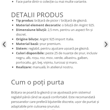
Face parte dintr-o colecție cu mai multe variante.
DETALII PRODUS
Tip produs:
brățară de picior / brățară de gleznă.
Material element decorativ:
o biluță din Argint 925.
Dimensiune biluță:
2,5 mm, pentru un aspect fin și
discret.
Origine biluțe:
Argint 925 import Italia.
Material bază:
șnur premium.
Sistem:
reglabil, pentru ajustare ușoară pe gleznă.
Culori disponibile:
peste 25 de nuanțe de șnur, inclusiv
negru, alb, roșu, roz, mov, verde, albastru, galben,
portocaliu, gri, bej, vișiniu, turcoaz și maro.
Realizare:
manuală, în atelierul nostru.
Cum o poți purta
Brățara se poartă la gleznă și se ajustează prin sistemul
reglabil până când se așază confortabil. Este recomandată
persoanelor care preferă bijuteriile discrete, ușor de purtat și
adaptabile prin culoarea șnurului.