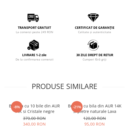
TRANSPORT GRATUIT
CERTIFICAT DE GARANȚIE
La comenzi peste 249 RON
Calitate și autenticitate
LIVRARE 1-2 zile
30 ZILE DREPT DE RETUR
De la confirmarea comenzii
Cumperi fără griji
PRODUSE SIMILARE
Bratara cu 10 bile din AUR
Bratara cu bila din AUR 14K
-8%
-21%
14K si Cristale negre
si pietre naturale Lava
370,00 RON
120,00 RON
340,00 RON
95,00 RON