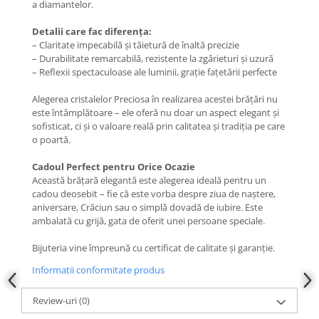
a diamantelor.
Coliere cu mărgele colorate și
Detalii care fac diferența:
Argint
– Claritate impecabilă și tăietură de înaltă precizie
Coliere cu pietre semiprețioase
– Durabilitate remarcabilă, rezistente la zgârieturi și uzură
– Reflexii spectaculoase ale luminii, grație fațetării perfecte
Alegerea cristalelor Preciosa în realizarea acestei brățări nu
este întâmplătoare – ele oferă nu doar un aspect elegant și
sofisticat, ci și o valoare reală prin calitatea și tradiția pe care
o poartă.
Cadoul Perfect pentru Orice Ocazie
Această brățară elegantă este alegerea ideală pentru un
cadou deosebit – fie că este vorba despre ziua de naștere,
aniversare, Crăciun sau o simplă dovadă de iubire. Este
ambalată cu grijă, gata de oferit unei persoane speciale.
Bijuteria vine împreună cu certificat de calitate și garanție.
Informatii conformitate produs
Review-uri
(0)