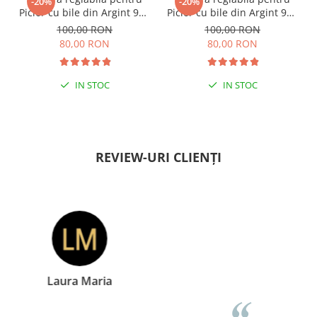
-20%
-20%
Picior cu bile din Argint 925
Picior cu bile din Argint 925
si margele Miyuki rosii
si margele Miyuki verzi
100,00 RON
100,00 RON
80,00 RON
80,00 RON
IN STOC
IN STOC
PENTRU ZILE ÎNSORITE
PENTRU ZILE ÎNSORITE
REVIEW-URI CLIENȚI
Doina Georgescu