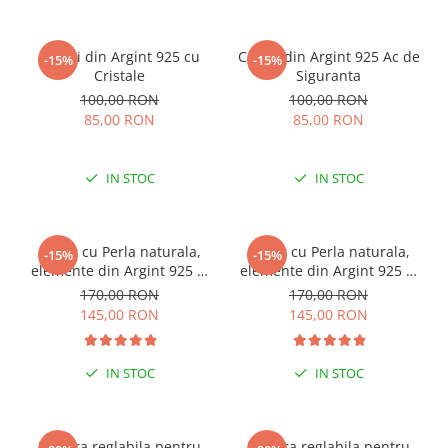
Cercei din Argint 925 cu
Cercei din Argint 925 Ac de
-15%
-15%
Cristale
Siguranta
100,00 RON
100,00 RON
85,00 RON
85,00 RON
IN STOC
IN STOC
Colier cu Perla naturala,
Colier cu Perla naturala,
-15%
-15%
elemente din Argint 925 si
elemente din Argint 925 si
margele Miyuki, multicolor
margele Miyuki, verde/kiwi
170,00 RON
170,00 RON
145,00 RON
145,00 RON
IN STOC
IN STOC
ESENȚIAL VARA ACEASTA
ESENȚIAL VARA ACEASTA
Bratara reglabila pentru
Bratara reglabila pentru