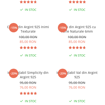
IN STOC
IN STOC
Cercei din Argint 925 Inimi
Cercei din Argint 925 cu
-15%
-15%
Texturate
Perle Naturale 6mm
100,00 RON
100,00 RON
85,00 RON
85,00 RON
IN STOC
IN STOC
Inel reglabil Simplicity din
Inel reglabil Val din Argint
-20%
-20%
Argint 925
925
95,00 RON
95,00 RON
76,00 RON
76,00 RON
IN STOC
IN STOC