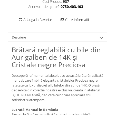
Lănțișoare cu Semilună
Cod Produs:
937
Ai nevoie de ajutor?
0750.403.103
Lănțișoare cu Zodii
Lănțișoare cu Animale
Adauga la Favorite
Cere informatii
Lănțișoare cu Molecule
Lănțișoare cu Pietre Naturale
Lănțișoare Argint Diverse
Descriere
COLIERE CU PERLE
Brățară reglabilă cu bile din
Coliere cu Perle Naturale
Aur galben de 14K și
Coliere cu Perle Preciosa
Cristale negre Preciosa
COLIERE ȘNUR REGLABIL
Coliere cu Inimioare
Descoperă rafinamentul absolut cu această brățară realizată
Coliere cu Cruce
manual, care îmbină eleganța cristalelelor Preciosa negre
Coliere cu Stea
fațetate cu luxul discret al bilutelor din aur de 14K. O piesă
deosebită din colecția noastră exclusivă, creată în atelierul
Coliere cu Soare
BIJUTERIA NEAGRĂ, dedicată celor care apreciază stilul
Coliere cu Semilună
sofisticat și atemporal.
Coliere cu Zodii
Lucrată Manual în România
Coliere cu Flori
Fiecare brățară este realizată cu pasiune și precizie în