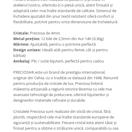
Coliere cu Animale
atelierul nostru, oferindu-ți o piesă unică, atent finisată și
Coliere cu Molecule
adaptată celor mai înalte standarde de calitate. Sistemul de
închidere ajustabil din șnur textil rezistent oferă confort și
Coliere Diverse
flexibilitate, potrivit pentru orice dimensiune de încheietură.
BRĂȚĂRI
Cristale:
Preciosa de 4mm
BRĂȚĂRI CU ȘNUR REGLABIL
Metal prețios:
12 bile de 2,5mm din Aur 14K (0,36g)
Brățări din Aur cu șnur reglabil
Mărime:
Ajustabilă, pentru o potrivire perfectă
Design unisex:
Ideală atât pentru femei, cât și pentru
Brățări din Argint cu șnur reglabil
bărbați
BRĂȚĂRI CU PIETRE SEMIPREȚIOASE
Ambalaj:
Plic / cutie bijuterii, perfectă pentru cadou
Brățări din Aur cu pietre
semiprețioase
PRECIOSA® este un brand de prestigiu internațional,
originar din Cehia, cu o tradiție ce datează din 1948. Renumit
Brățări din Argint cu pietre
pentru producția de cristale de lux, Preciosa îmbină
semiprețioase
măiestria artizanală a regiunii istorice Boemia cu cele mai
Brățări elastice cu pietre
avansate tehnologii de prelucrare, oferind bijutierilor și
semiprețioase
designerilor materiale rafinate și durabile.
BRĂȚĂRI DE PICIOR
Cristalele Preciosa sunt realizate din sticlă de cristal, fără
Brățări de picior din Aur
plumb, respectând cele mai înalte standarde europene de
siguranță și sustenabilitate. Fiecare cristal este atent tăiat și
Brățări de picior din Argint
finisat pentru a obține o strălucire unică, comparabilă cu cea
COLIERE