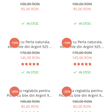
100,00 RON
100,00 RON
85,00 RON
85,00 RON
IN STOC
IN STOC
Colier cu Perla naturala,
Colier cu Perla naturala,
-15%
-15%
elemente din Argint 925 si
elemente din Argint 925 si
margele Miyuki, multicolor
margele Miyuki, verde/kiwi
170,00 RON
170,00 RON
145,00 RON
145,00 RON
IN STOC
IN STOC
ESENȚIAL VARA ACEASTA
ESENȚIAL VARA ACEASTA
Bratara reglabila pentru
Bratara reglabila pentru
-20%
-20%
Picior cu bile din Argint 925
Picior cu bile din Argint 925
si margele Miyuki rosii
si margele Miyuki verzi
100,00 RON
100,00 RON
80,00 RON
80,00 RON