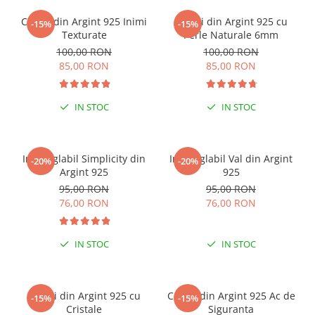
Cercei din Argint 925 Inimi
Cercei din Argint 925 cu
-15%
-15%
Texturate
Perle Naturale 6mm
100,00 RON
100,00 RON
85,00 RON
85,00 RON
IN STOC
IN STOC
Inel reglabil Simplicity din
Inel reglabil Val din Argint
-20%
-20%
Argint 925
925
95,00 RON
95,00 RON
76,00 RON
76,00 RON
IN STOC
IN STOC
Cercei din Argint 925 cu
Cercei din Argint 925 Ac de
-15%
-15%
Cristale
Siguranta