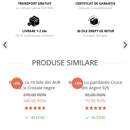
TRANSPORT GRATUIT
CERTIFICAT DE GARANȚIE
Coliere cu mărgele colorate și
La comenzi peste 249 RON
Calitate și autenticitate
Argint
Coliere cu pietre semiprețioase
LIVRARE 1-2 zile
30 ZILE DREPT DE RETUR
De la confirmarea comenzii
Cumperi fără griji
PRODUSE SIMILARE
Bratara cu 10 bile din AUR
Bratara cu pandantiv Cruce
-8%
-18%
14K si Cristale negre
din Argint 925
370,00 RON
85,00 RON
340,00 RON
70,00 RON
IN STOC
IN STOC