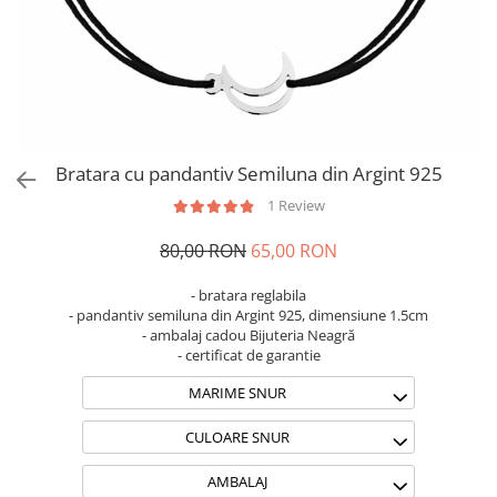
Brățări din Argint cu pietre
Coliere Transparente cu Stea
semiprețioase
Coliere Transparente cu Soare
Brățări elastice cu pietre
Coliere Transparente cu Semilună
semiprețioase
Coliere Transparente cu Zodii
LĂNȚIȘOARE ARGINT
Coliere Transparente cu Perle
Coliere Transparente cu Initiale
Bratara cu pandantiv Semiluna din Argint 925
Coliere Transparente cu Flori
1 Review
Coliere Transparente cu Animale
Coliere Transparente cu Molecule
80,00 RON
65,00 RON
Coliere Transparente cu Pietre
Naturale
- bratara reglabila
- pandantiv semiluna din Argint 925, dimensiune 1.5cm
Coliere Transparente Diverse
- ambalaj cadou Bijuteria Neagră
LĂNȚIȘOARE ARGINT
- certificat de garantie
Lănțișoare cu Inimioare
MARIME SNUR
Lănțișoare cu Cruce
CULOARE SNUR
Lănțișoare cu Stea
Lănțișoare cu Soare
AMBALAJ