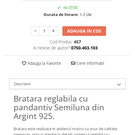
Lănțișoare cu Semilună
IN STOC
Lănțișoare cu Zodii
Durata de livrare:
1-2 zile
Lănțișoare cu Animale
Lănțișoare cu Molecule
ADAUGA IN COS
Lănțișoare cu Pietre Naturale
Lănțișoare Argint Diverse
Cod Produs:
457
Ai nevoie de ajutor?
0750.403.103
COLIERE CU PERLE
Coliere cu Perle Naturale
Adauga la Favorite
Cere informatii
Coliere cu Perle Preciosa
COLIERE ȘNUR REGLABIL
Coliere cu Inimioare
Descriere
Coliere cu Cruce
Bratara reglabila cu
Coliere cu Stea
pandantiv Semiluna din
Coliere cu Soare
Argint 925.
Coliere cu Semilună
Coliere cu Zodii
Bratara este realizata in atelierul nostru cu snur de calitate
Coliere cu Flori
premium, grija si atentie la detalii, sistemul reglabil (cu