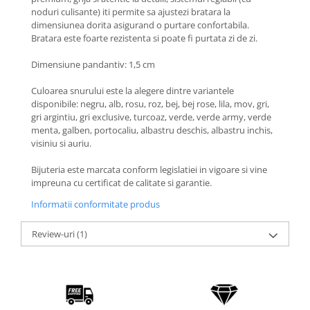
Coliere cu Animale
noduri culisante) iti permite sa ajustezi bratara la
Coliere cu Molecule
dimensiunea dorita asigurand o purtare confortabila.
Bratara este foarte rezistenta si poate fi purtata zi de zi.
Coliere Diverse
BRĂȚĂRI
Dimensiune pandantiv: 1,5 cm
BRĂȚĂRI CU ȘNUR REGLABIL
Culoarea snurului este la alegere dintre variantele
Brățări din Aur cu șnur reglabil
disponibile: negru, alb, rosu, roz, bej, bej rose, lila, mov, gri,
gri argintiu, gri exclusive, turcoaz, verde, verde army, verde
Brățări din Argint cu șnur reglabil
menta, galben, portocaliu, albastru deschis, albastru inchis,
BRĂȚĂRI CU PIETRE SEMIPREȚIOASE
visiniu si auriu.
Brățări din Aur cu pietre
semiprețioase
Bijuteria este marcata conform legislatiei in vigoare si vine
impreuna cu certificat de calitate si garantie.
Brățări din Argint cu pietre
semiprețioase
Informatii conformitate produs
Brățări elastice cu pietre
semiprețioase
Review-uri
(1)
BRĂȚĂRI DE PICIOR
Brățări de picior din Aur
Brățări de picior din Argint
COLIERE