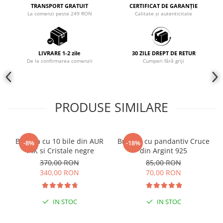
TRANSPORT GRATUIT
CERTIFICAT DE GARANȚIE
COLIERE
La comenzi peste 249 RON
Calitate și autenticitate
Coliere cu mărgele colorate și
Argint
Coliere cu pietre semiprețioase
LIVRARE 1-2 zile
30 ZILE DREPT DE RETUR
De la confirmarea comenzii
Cumperi fără griji
PRODUSE SIMILARE
Bratara cu 10 bile din AUR
Bratara cu pandantiv Cruce
-8%
-18%
14K si Cristale negre
din Argint 925
370,00 RON
85,00 RON
340,00 RON
70,00 RON
IN STOC
IN STOC