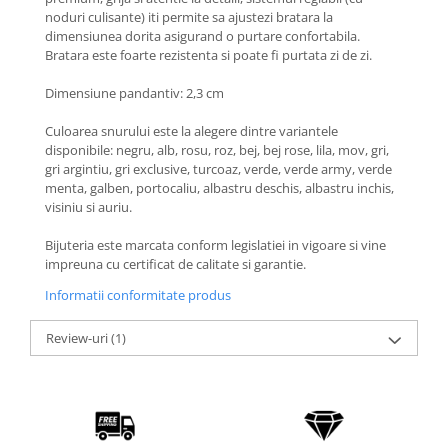
Coliere cu Flori
noduri culisante) iti permite sa ajustezi bratara la
Coliere cu Animale
dimensiunea dorita asigurand o purtare confortabila.
Bratara este foarte rezistenta si poate fi purtata zi de zi.
Coliere cu Molecule
Coliere Diverse
Dimensiune pandantiv: 2,3 cm
BRĂȚĂRI
Culoarea snurului este la alegere dintre variantele
BRĂȚĂRI CU ȘNUR REGLABIL
disponibile: negru, alb, rosu, roz, bej, bej rose, lila, mov, gri,
gri argintiu, gri exclusive, turcoaz, verde, verde army, verde
Brățări din Aur cu șnur reglabil
menta, galben, portocaliu, albastru deschis, albastru inchis,
Brățări din Argint cu șnur reglabil
visiniu si auriu.
BRĂȚĂRI CU PIETRE SEMIPREȚIOASE
Bijuteria este marcata conform legislatiei in vigoare si vine
Brățări din Aur cu pietre
impreuna cu certificat de calitate si garantie.
semiprețioase
Brățări din Argint cu pietre
Informatii conformitate produs
semiprețioase
Review-uri
(1)
Brățări elastice cu pietre
semiprețioase
BRĂȚĂRI DE PICIOR
Brățări de picior din Aur
Brățări de picior din Argint