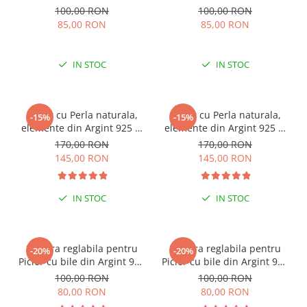
100,00 RON
100,00 RON
85,00 RON
85,00 RON
IN STOC
IN STOC
Colier cu Perla naturala,
Colier cu Perla naturala,
-15%
-15%
elemente din Argint 925 si
elemente din Argint 925 si
margele Miyuki, multicolor
margele Miyuki, verde/kiwi
170,00 RON
170,00 RON
145,00 RON
145,00 RON
IN STOC
IN STOC
Bratara reglabila pentru
Bratara reglabila pentru
-20%
-20%
Picior cu bile din Argint 925
Picior cu bile din Argint 925
si margele Miyuki rosii
si margele Miyuki verzi
100,00 RON
100,00 RON
80,00 RON
80,00 RON