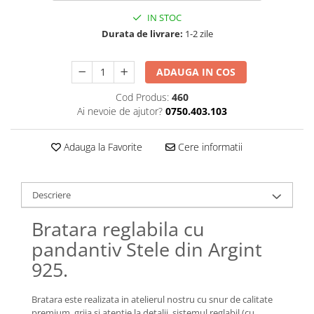
Lănțișoare cu Soare
IN STOC
Lănțișoare cu Semilună
Durata de livrare:
1-2 zile
Lănțișoare cu Zodii
Lănțișoare cu Animale
ADAUGA IN COS
Lănțișoare cu Molecule
Lănțișoare cu Pietre Naturale
Cod Produs:
460
Ai nevoie de ajutor?
0750.403.103
Lănțișoare Argint Diverse
COLIERE CU PERLE
Adauga la Favorite
Cere informatii
Coliere cu Perle Naturale
Coliere cu Perle Preciosa
COLIERE ȘNUR REGLABIL
Descriere
Coliere cu Inimioare
Bratara reglabila cu
Coliere cu Cruce
pandantiv Stele din Argint
Coliere cu Stea
925.
Coliere cu Soare
Coliere cu Semilună
Bratara este realizata in atelierul nostru cu snur de calitate
Coliere cu Zodii
premium, grija si atentie la detalii, sistemul reglabil (cu