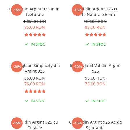
Cercei din Argint 925 Inimi
Cercei din Argint 925 cu
-15%
-15%
Texturate
Perle Naturale 6mm
100,00 RON
100,00 RON
85,00 RON
85,00 RON
IN STOC
IN STOC
Inel reglabil Simplicity din
Inel reglabil Val din Argint
-20%
-20%
Argint 925
925
95,00 RON
95,00 RON
76,00 RON
76,00 RON
IN STOC
IN STOC
Cercei din Argint 925 cu
Cercei din Argint 925 Ac de
-15%
-15%
Cristale
Siguranta