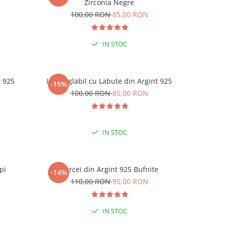
Zirconia Negre
N
100,00 RON
85,00 RON
1
IN STOC
t 925
Inel reglabil cu Labute din Argint 925
Inel reg
-15%
-15%
N
100,00 RON
85,00 RON
1
IN STOC
pi
Cercei din Argint 925 Bufnite
Cerc
-14%
-15%
N
110,00 RON
95,00 RON
1
IN STOC