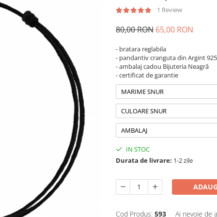
1 Review
80,00 RON
65,00 RON
- bratara reglabila
- pandantiv cranguta din Argint 92
- ambalaj cadou Bijuteria Neagră
- certificat de garantie
MARIME SNUR
CULOARE SNUR
AMBALAJ
IN STOC
Durata de livrare:
1-2 zile
ADAUG
Cod Produs:
593
Ai nevoie de a