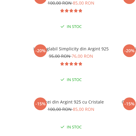
100,00 RON
85,00 RON
IN STOC
Inel reglabil Simplicity din Argint 925
Ine
-20%
-20%
95,00 RON
76,00 RON
IN STOC
Cercei din Argint 925 cu Cristale
Cercei
-15%
-15%
100,00 RON
85,00 RON
IN STOC