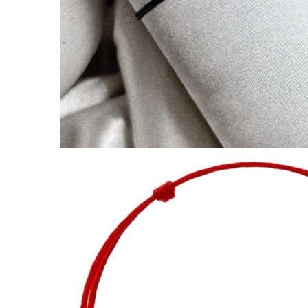
Coliere cu Animale
Coliere cu Molecule
Coliere Diverse
BRĂȚĂRI
BRĂȚĂRI CU ȘNUR REGLABIL
Brățări din Aur cu șnur reglabil
Brățări din Argint cu șnur reglabil
BRĂȚĂRI CU PIETRE SEMIPREȚIOASE
Brățări din Aur cu pietre
semiprețioase
Brățări din Argint cu pietre
semiprețioase
Brățări elastice cu pietre
semiprețioase
BRĂȚĂRI DE PICIOR
Brățări de picior din Aur
Brățări de picior din Argint
COLIERE