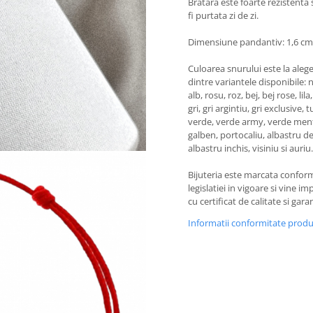
Bratara este foarte rezistenta 
fi purtata zi de zi.
Dimensiune pandantiv: 1,6 cm
Culoarea snurului este la aleg
dintre variantele disponibile: 
alb, rosu, roz, bej, bej rose, lil
gri, gri argintiu, gri exclusive, 
verde, verde army, verde men
galben, portocaliu, albastru de
albastru inchis, visiniu si auriu.
Bijuteria este marcata confor
legislatiei in vigoare si vine i
cu certificat de calitate si garan
Informatii conformitate prod