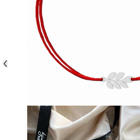
Coliere cu mărgele colorate și
Argint
Coliere cu pietre semiprețioase