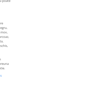
si poate
ere
negru,
a, mov,
turcoaz,
ta,
schis,
m
mpreuna
tie.
us