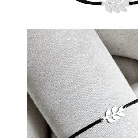
Lănțișoare cu Semilună
Lănțișoare cu Zodii
Lănțișoare cu Animale
Lănțișoare cu Molecule
Lănțișoare cu Pietre Naturale
Lănțișoare Argint Diverse
COLIERE CU PERLE
Coliere cu Perle Naturale
Coliere cu Perle Preciosa
COLIERE ȘNUR REGLABIL
Coliere cu Inimioare
Coliere cu Cruce
Coliere cu Stea
Coliere cu Soare
Coliere cu Semilună
Coliere cu Zodii
Coliere cu Flori