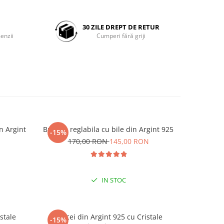
30 ZILE DREPT DE RETUR
enzii
Cumperi fără griji
n Argint
Bratara reglabila cu bile din Argint 925
Bratara cu
-15%
-20%
170,00 RON
145,00 RON
1
IN STOC
stale
Cercei din Argint 925 cu Cristale
Cercei di
-15%
-15%