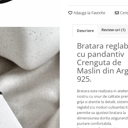
Adauga la Favorite
Cere 
Review-uri
(1)
Descriere
Bratara reglab
cu pandantiv
Crenguta de
Maslin din Arg
925.
Bratara este realizata in atelie
nostru cu snur de calitate pr
grija si atentie la detalii, siste
reglabil (cu noduri culisante) it
permite sa ajustezi bratara la
dimensiunea dorita asigurand
purtare confortabila.