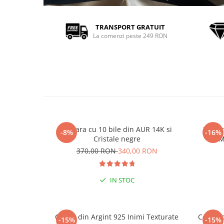
TRANSPORT GRATUIT
La comenzi peste 249 RON
Bratara cu 10 bile din AUR 14K si
Bratar
-8%
-16%
Cristale negre
M
370,00 RON
340,00 RON
IN STOC
Cercei din Argint 925 Inimi Texturate
Cercei 
-15%
-15%