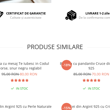
CERTIFICAT DE GARANȚIE
LIVRARE 1-2 zile
Calitate și autenticitate
De la confirmarea com
PRODUSE SIMILARE
a cu mesaj Te Iubesc in Codul
Bratara cu pandantiv Cruce di
-18%
orse, snur negru reglabil
925
95,00 RON
80,00 RON
85,00 RON
70,00 RON
IN STOC
IN STOC
din Argint 925 cu Perle Naturale
Cercei din Argint 925 cu Cri
-15%