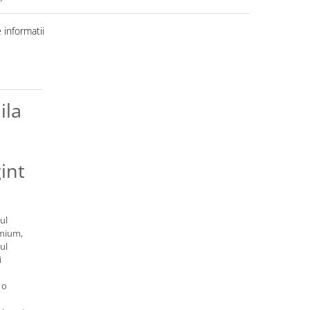
informatii
ila
int
rul
emium,
mul
i
 o