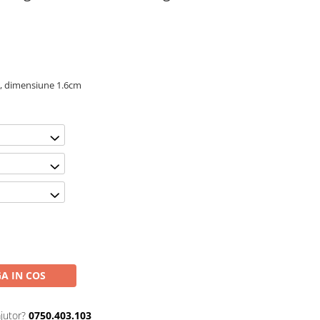
5, dimensiune 1.6cm
A IN COS
jutor?
0750.403.103