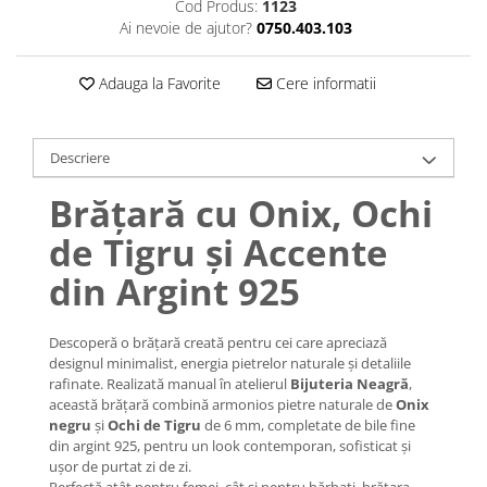
Lănțișoare cu Semilună
Cod Produs:
1123
Ai nevoie de ajutor?
0750.403.103
Lănțișoare cu Zodii
Lănțișoare cu Animale
Adauga la Favorite
Cere informatii
Lănțișoare cu Molecule
Lănțișoare cu Pietre Naturale
Lănțișoare Argint Diverse
Descriere
COLIERE CU PERLE
Brățară cu Onix, Ochi
Coliere cu Perle Naturale
Coliere cu Perle Preciosa
de Tigru și Accente
COLIERE ȘNUR REGLABIL
din Argint 925
Coliere cu Inimioare
Coliere cu Cruce
Descoperă o brățară creată pentru cei care apreciază
Coliere cu Stea
designul minimalist, energia pietrelor naturale și detaliile
Coliere cu Soare
rafinate. Realizată manual în atelierul
Bijuteria Neagră
,
această brățară combină armonios pietre naturale de
Onix
Coliere cu Semilună
negru
și
Ochi de Tigru
de 6 mm, completate de bile fine
Coliere cu Zodii
din argint 925, pentru un look contemporan, sofisticat și
ușor de purtat zi de zi.
Coliere cu Flori