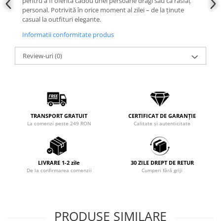
pentru a fi oferită cadou unei persoane dragi sau ca răsfăț
personal. Potrivită în orice moment al zilei – de la ținute
casual la outfituri elegante.
Informatii conformitate produs
Review-uri
(0)
TRANSPORT GRATUIT
CERTIFICAT DE GARANȚIE
La comenzi peste 249 RON
Calitate și autenticitate
LIVRARE 1-2 zile
30 ZILE DREPT DE RETUR
De la confirmarea comenzii
Cumperi fără griji
PRODUSE SIMILARE