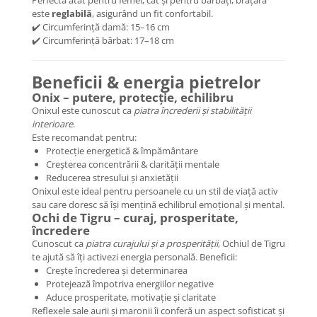
Perfectă atât pentru femei, cât și pentru bărbați, brățara
Coliere cu Animale
este
reglabilă
, asigurând un fit confortabil.
Coliere cu Molecule
✔️ Circumferință damă: 15–16 cm
✔️ Circumferință bărbat: 17–18 cm
Coliere Diverse
BRĂȚĂRI
Beneficii & energia pietrelor
BRĂȚĂRI CU ȘNUR REGLABIL
Onix – putere, protecție, echilibru
Brățări din Aur cu șnur reglabil
Onixul este cunoscut ca
piatra încrederii și stabilității
Brățări din Argint cu șnur reglabil
interioare
.
Este recomandat pentru:
BRĂȚĂRI CU PIETRE SEMIPREȚIOASE
Protecție energetică & împământare
Brățări din Aur cu pietre
Creșterea concentrării & clarității mentale
semiprețioase
Reducerea stresului și anxietății
Brățări din Argint cu pietre
Onixul este ideal pentru persoanele cu un stil de viață activ
semiprețioase
sau care doresc să își mențină echilibrul emoțional și mental.
Ochi de Tigru – curaj, prosperitate,
Brățări elastice cu pietre
încredere
semiprețioase
Cunoscut ca
piatra curajului și a prosperității
, Ochiul de Tigru
BRĂȚĂRI DE PICIOR
te ajută să îți activezi energia personală. Beneficii:
Crește încrederea și determinarea
Brățări de picior din Aur
Protejează împotriva energiilor negative
Brățări de picior din Argint
Aduce prosperitate, motivație și claritate
Reflexele sale aurii și maronii îi conferă un aspect sofisticat și
COLIERE