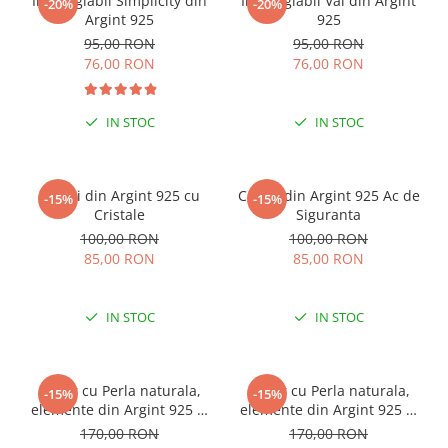
Inel reglabil Simplicity din
Inel reglabil Val din Argint
-20%
-20%
Argint 925
925
95,00 RON
95,00 RON
76,00 RON
76,00 RON
IN STOC
IN STOC
Cercei din Argint 925 cu
Cercei din Argint 925 Ac de
-15%
-15%
Cristale
Siguranta
100,00 RON
100,00 RON
85,00 RON
85,00 RON
IN STOC
IN STOC
Colier cu Perla naturala,
Colier cu Perla naturala,
-15%
-15%
elemente din Argint 925 si
elemente din Argint 925 si
margele Miyuki, multicolor
margele Miyuki, verde/kiwi
170,00 RON
170,00 RON