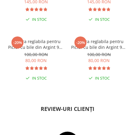
145,00 RON
145,00 RON
IN STOC
IN STOC
ESENȚIAL VARA ACEASTA
ESENȚIAL VARA ACEASTA
Bratara reglabila pentru
Bratara reglabila pentru
-20%
-20%
Picior cu bile din Argint 925
Picior cu bile din Argint 925
si margele Miyuki rosii
si margele Miyuki verzi
100,00 RON
100,00 RON
80,00 RON
80,00 RON
IN STOC
IN STOC
PENTRU ZILE ÎNSORITE
PENTRU ZILE ÎNSORITE
REVIEW-URI CLIENȚI