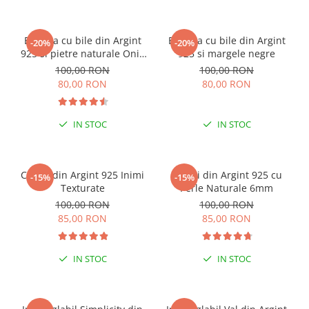
Bratara cu bile din Argint
Bratara cu bile din Argint
-20%
-20%
925 si pietre naturale Onix
925 si margele negre
mat
100,00 RON
100,00 RON
80,00 RON
80,00 RON
IN STOC
IN STOC
Cercei din Argint 925 Inimi
Cercei din Argint 925 cu
-15%
-15%
Texturate
Perle Naturale 6mm
100,00 RON
100,00 RON
85,00 RON
85,00 RON
IN STOC
IN STOC