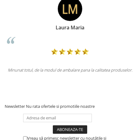
aria
Doina George
re pana la calitatea produselor.
Totul la superlativ! Produsul, fix descr
Mulțumesc.
Newsletter
Nu rata ofertele si promotiile noastre
Vreau să primesc newsletter cu noutățile și