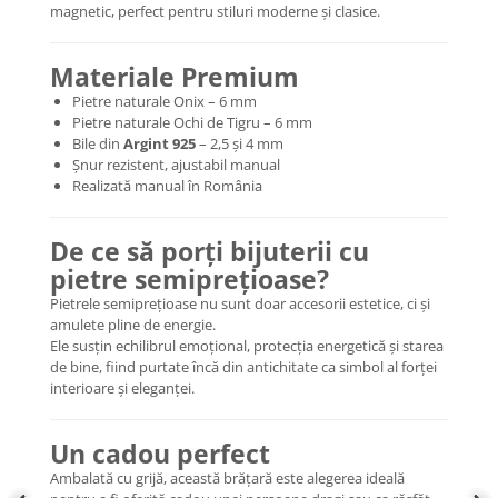
magnetic, perfect pentru stiluri moderne și clasice.
Coliere cu mărgele colorate și
Argint
Materiale Premium
Coliere cu pietre semiprețioase
Pietre naturale Onix – 6 mm
Pietre naturale Ochi de Tigru – 6 mm
Bile din
Argint 925
– 2,5 și 4 mm
Șnur rezistent, ajustabil manual
Realizată manual în România
De ce să porți bijuterii cu
pietre semiprețioase?
Pietrele semiprețioase nu sunt doar accesorii estetice, ci și
amulete pline de energie.
Ele susțin echilibrul emoțional, protecția energetică și starea
de bine, fiind purtate încă din antichitate ca simbol al forței
interioare și eleganței.
Un cadou perfect
Ambalată cu grijă, această brățară este alegerea ideală