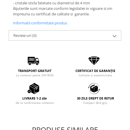
Coliere cu Animale
- cristale sticla fatetate cu diametrul de 4 mm
Bijuteriile sunt marcate conform legislatiei in vigoare si vin
Coliere cu Molecule
impreuna cu certificat de calitate si garantie.
Coliere Diverse
Informatii conformitate produs
BRĂȚĂRI
BRĂȚĂRI CU ȘNUR REGLABIL
Review-uri
(0)
Brățări din Aur cu șnur reglabil
Brățări din Argint cu șnur reglabil
BRĂȚĂRI CU PIETRE SEMIPREȚIOASE
Brățări din Aur cu pietre
semiprețioase
TRANSPORT GRATUIT
CERTIFICAT DE GARANȚIE
La comenzi peste 249 RON
Calitate și autenticitate
Brățări din Argint cu pietre
semiprețioase
Brățări elastice cu pietre
semiprețioase
LIVRARE 1-2 zile
30 ZILE DREPT DE RETUR
De la confirmarea comenzii
Cumperi fără griji
BRĂȚĂRI DE PICIOR
Brățări de picior din Aur
Brățări de picior din Argint
PRODUSE SIMILARE
COLIERE