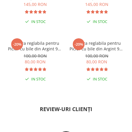
145,00 RON
145,00 RON
IN STOC
IN STOC
ESENȚIAL VARA ACEASTA
ESENȚIAL VARA ACEASTA
Bratara reglabila pentru
Bratara reglabila pentru
-20%
-20%
Picior cu bile din Argint 925
Picior cu bile din Argint 925
si margele Miyuki rosii
si margele Miyuki verzi
100,00 RON
100,00 RON
80,00 RON
80,00 RON
IN STOC
IN STOC
PENTRU ZILE ÎNSORITE
PENTRU ZILE ÎNSORITE
REVIEW-URI CLIENȚI