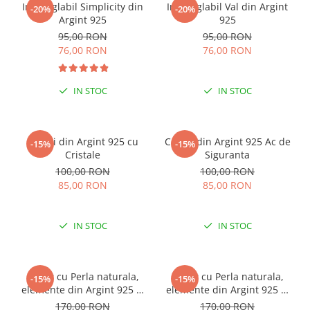
Inel reglabil Simplicity din
Inel reglabil Val din Argint
-20%
-20%
Argint 925
925
95,00 RON
95,00 RON
76,00 RON
76,00 RON
IN STOC
IN STOC
Cercei din Argint 925 cu
Cercei din Argint 925 Ac de
-15%
-15%
Cristale
Siguranta
100,00 RON
100,00 RON
85,00 RON
85,00 RON
IN STOC
IN STOC
Colier cu Perla naturala,
Colier cu Perla naturala,
-15%
-15%
elemente din Argint 925 si
elemente din Argint 925 si
margele Miyuki, multicolor
margele Miyuki, verde/kiwi
170,00 RON
170,00 RON