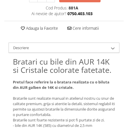
Lănțișoare cu Semilună
Cod Produs:
881A
Lănțișoare cu Zodii
Ai nevoie de ajutor?
0750.403.103
Lănțișoare cu Animale
Lănțișoare cu Molecule
Adauga la Favorite
Cere informatii
Lănțișoare cu Pietre Naturale
Lănțișoare Argint Diverse
COLIERE CU PERLE
Descriere
Coliere cu Perle Naturale
Bratari cu bile din AUR 14K
Coliere cu Perle Preciosa
si Cristale colorate fatetate.
COLIERE ȘNUR REGLABIL
Coliere cu Inimioare
Pretul face referire la o bratara realizata cu o biluta
Coliere cu Cruce
din AUR galben de 14K si cristale.
Coliere cu Stea
Bratarile sunt realizate manual in atelierul nostru cu snur de
Coliere cu Soare
calitate premium, grija si atentie la detalii, sistemul reglabil iti
Coliere cu Semilună
permite sa ajustezi bratarile la dimensiunile dorite asigurand
o purtare confortabila.
Coliere cu Zodii
Bratarile sunt foarte rezistente si pot fi purtate zi de zi.
Coliere cu Flori
- bile din AUR 14K (585) cu diametrul de 2,5 mm