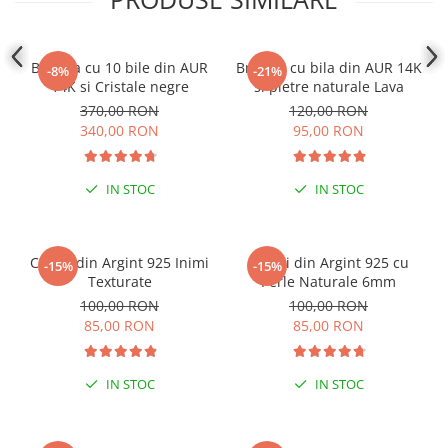
Coliere cu mărgele colorate și
Argint
Bratara cu 10 bile din AUR
Bratara cu bila din AUR 14K
-8%
-21%
Coliere cu pietre semiprețioase
14K si Cristale negre
si pietre naturale Lava
370,00 RON
120,00 RON
340,00 RON
95,00 RON
IN STOC
IN STOC
Cercei din Argint 925 Inimi
Cercei din Argint 925 cu
-15%
-15%
Texturate
Perle Naturale 6mm
100,00 RON
100,00 RON
85,00 RON
85,00 RON
IN STOC
IN STOC