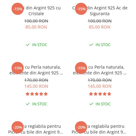
Cercei din Argint 925 cu
Cercei din Argint 925 Ac de
-15%
-15%
Cristale
Siguranta
100,00 RON
100,00 RON
85,00 RON
85,00 RON
IN STOC
IN STOC
Colier cu Perla naturala,
Colier cu Perla naturala,
-15%
-15%
elemente din Argint 925 si
elemente din Argint 925 si
margele Miyuki, multicolor
margele Miyuki, verde/kiwi
170,00 RON
170,00 RON
145,00 RON
145,00 RON
IN STOC
IN STOC
ESENȚIAL VARA ACEASTA
ESENȚIAL VARA ACEASTA
Bratara reglabila pentru
Bratara reglabila pentru
-20%
-20%
Picior cu bile din Argint 925
Picior cu bile din Argint 925