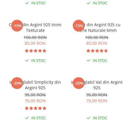
IN STOC
IN STOC
Cercei din Argint 925 Inimi
Cercei din Argint 925 cu
-15%
-15%
Texturate
Perle Naturale 6mm
100,00 RON
100,00 RON
85,00 RON
85,00 RON
IN STOC
IN STOC
Inel reglabil Simplicity din
Inel reglabil Val din Argint
-20%
-20%
Argint 925
925
95,00 RON
95,00 RON
76,00 RON
76,00 RON
IN STOC
IN STOC