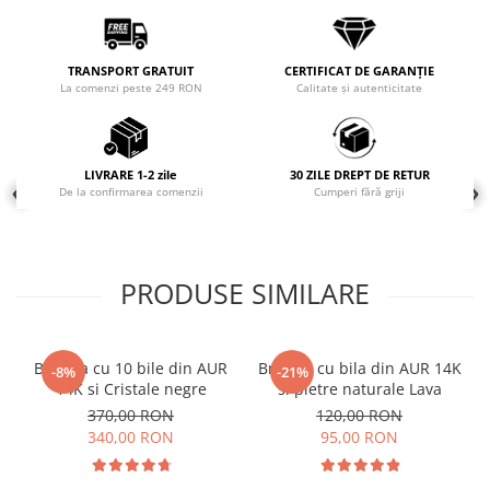
Coliere cu mărgele colorate și
Argint
TRANSPORT GRATUIT
CERTIFICAT DE GARANȚIE
Coliere cu pietre semiprețioase
La comenzi peste 249 RON
Calitate și autenticitate
LIVRARE 1-2 zile
30 ZILE DREPT DE RETUR
De la confirmarea comenzii
Cumperi fără griji
PRODUSE SIMILARE
Bratara cu 10 bile din AUR
Bratara cu bila din AUR 14K
-8%
-21%
14K si Cristale negre
si pietre naturale Lava
370,00 RON
120,00 RON
340,00 RON
95,00 RON