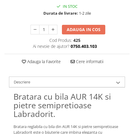
Lănțișoare cu Semilună
IN STOC
Lănțișoare cu Zodii
Durata de livrare:
1-2 zile
Lănțișoare cu Animale
Lănțișoare cu Molecule
ADAUGA IN COS
Lănțișoare cu Pietre Naturale
Cod Produs:
425
Lănțișoare Argint Diverse
Ai nevoie de ajutor?
0750.403.103
COLIERE CU PERLE
Coliere cu Perle Naturale
Adauga la Favorite
Cere informatii
Coliere cu Perle Preciosa
COLIERE ȘNUR REGLABIL
Descriere
Coliere cu Inimioare
Coliere cu Cruce
Bratara cu bila AUR 14K si
Coliere cu Stea
pietre semipretioase
Coliere cu Soare
Labradorit.
Coliere cu Semilună
Coliere cu Zodii
Bratara reglabila cu bila din AUR 14K si pietre semipretioase
Coliere cu Flori
Labradorit este o bijuterie care imbina eleganta cu