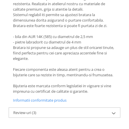
Coliere cu Animale
rezistenta. Realizata in atelierul nostru cu materiale de
calitate premium, grija si atentie la detalii.
Coliere cu Molecule
Sistemul reglabil iti permite sa ajustezi bratara la
Coliere Diverse
dimensiunea dorita asigurand o purtare confortabila.
BRĂȚĂRI
Bratara este foarte rezistenta si poate fi purtata zi de zi.
BRĂȚĂRI CU ȘNUR REGLABIL
- bila din AUR 14K (585) cu diametrul de 2,5 mm
Brățări din Aur cu șnur reglabil
- pietre labradorit cu diametrul de 4 mm
Bratara isi propune sa adauge un plus de stil oricarei tinute,
Brățări din Argint cu șnur reglabil
fiind perfecta pentru cei care apreciaza accentele fine si
BRĂȚĂRI CU PIETRE SEMIPREȚIOASE
elegante.
Brățări din Aur cu pietre
Fiecare componenta este aleasa atent pentru a crea o
semiprețioase
bijuterie care sa reziste in timp, mentinandu-si frumusetea.
Brățări din Argint cu pietre
semiprețioase
Bijuteria este marcata conform legislatiei in vigoare si vine
Brățări elastice cu pietre
impreuna cu certificat de calitate si garantie.
semiprețioase
Informatii conformitate produs
BRĂȚĂRI DE PICIOR
Brățări de picior din Aur
Review-uri
(3)
Brățări de picior din Argint
COLIERE