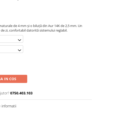
e naturale de 4 mm și o biluță din Aur 14K de 2,5 mm. Un
 de zi, confortabil datorită sistemului reglabil.
A IN COS
jutor?
0750.403.103
informatii