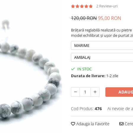
2 Review-uri
120,00 RON
95,00 RON
Brățară reglabilă realizată cu pietr
model echilibrat și ușor de purtat zi
MARIME
AMBALAJ
IN STOC
Durata de livrare:
1-2 zile
ADAUG
Cod Produs:
476
Ai nevoie de a
Adauga la Favorite
Cere 