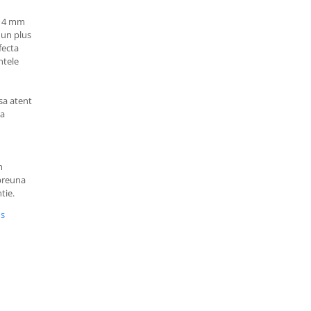
de 4 mm
 un plus
rfecta
ntele
sa atent
sa
m
mpreuna
tie.
us