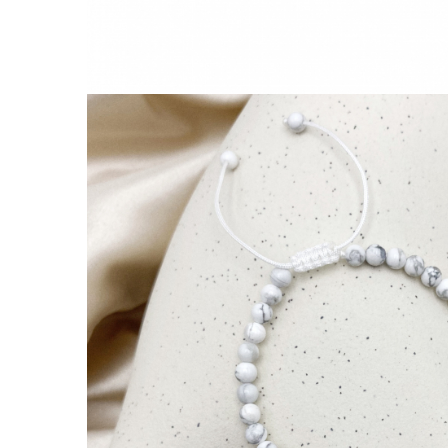
Lănțișoare cu Semilună
Lănțișoare cu Zodii
Lănțișoare cu Animale
Lănțișoare cu Molecule
Lănțișoare cu Pietre Naturale
Lănțișoare Argint Diverse
COLIERE CU PERLE
Coliere cu Perle Naturale
Coliere cu Perle Preciosa
COLIERE ȘNUR REGLABIL
Coliere cu Inimioare
Coliere cu Cruce
Coliere cu Stea
Coliere cu Soare
Coliere cu Semilună
Coliere cu Zodii
Coliere cu Flori