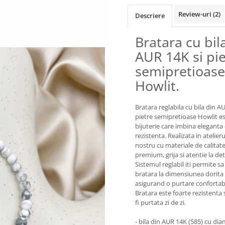
Review-uri
(2)
Descriere
Bratara cu bil
AUR 14K si pie
semipretioase
Howlit.
Bratara reglabila cu bila din A
pietre semipretioase Howlit e
bijuterie care imbina eleganta
rezistenta. Realizata in atelieru
nostru cu materiale de calitat
premium, grija si atentie la deta
Sistemul reglabil iti permite sa
bratara la dimensiunea dorita
asigurand o purtare confortabi
Bratara este foarte rezistenta 
fi purtata zi de zi.
- bila din AUR 14K (585) cu dia