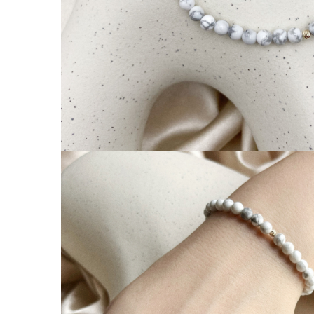
Coliere cu Animale
Coliere cu Molecule
Coliere Diverse
BRĂȚĂRI
BRĂȚĂRI CU ȘNUR REGLABIL
Brățări din Aur cu șnur reglabil
Brățări din Argint cu șnur reglabil
BRĂȚĂRI CU PIETRE SEMIPREȚIOASE
Brățări din Aur cu pietre
semiprețioase
Brățări din Argint cu pietre
semiprețioase
Brățări elastice cu pietre
semiprețioase
BRĂȚĂRI DE PICIOR
Brățări de picior din Aur
Brățări de picior din Argint
COLIERE