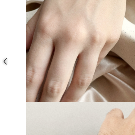
Coliere cu mărgele colorate și
Argint
Coliere cu pietre semiprețioase