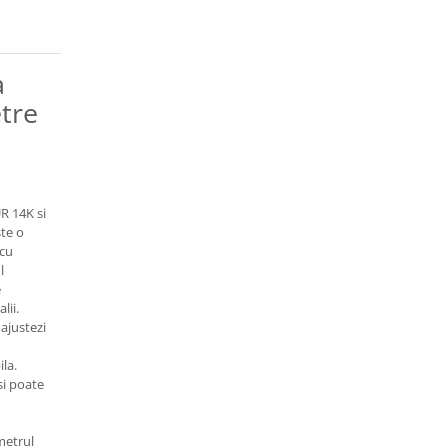
a
tre
UR 14K si
ste o
 cu
l
e
lii.
 ajustezi
la.
si poate
metrul