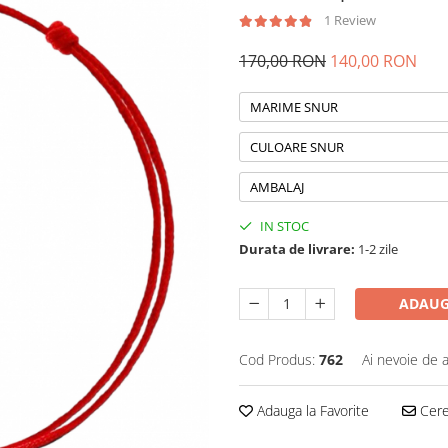
1 Review
170,00 RON
140,00 RON
MARIME SNUR
CULOARE SNUR
AMBALAJ
IN STOC
Durata de livrare:
1-2 zile
ADAUG
Cod Produs:
762
Ai nevoie de a
Adauga la Favorite
Cere 