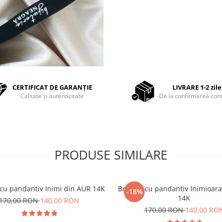
CERTIFICAT DE GARANȚIE
LIVRARE 1-2 zile
Calitate și autenticitate
De la confirmarea com
PRODUSE SIMILARE
 cu pandantiv Inimi din AUR 14K
Bratara cu pandantiv Inimioar
-18%
14K
170,00 RON
140,00 RON
170,00 RON
140,00 RO