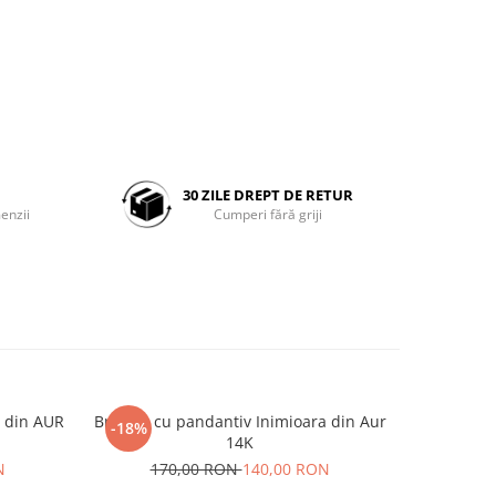
30 ZILE DREPT DE RETUR
enzii
Cumperi fără griji
a din AUR
Bratara cu pandantiv Inimioara din Aur
Bratara c
-18%
14K
N
170,00 RON
140,00 RON