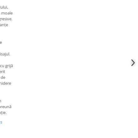
ului,
ă moale
gresive.
tanțe
de
sajul.
cu grijă
erit
 de
hidere
m
mpreună
ție.
us