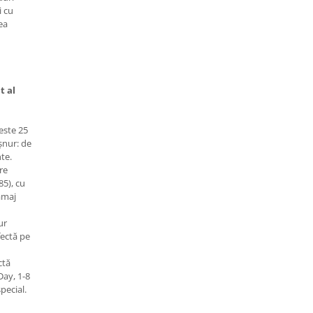
i cu
ea
t al
este 25
șnur: de
nte.
re
85), cu
amaj
ur
fectă pe
ctă
Day, 1-8
pecial.