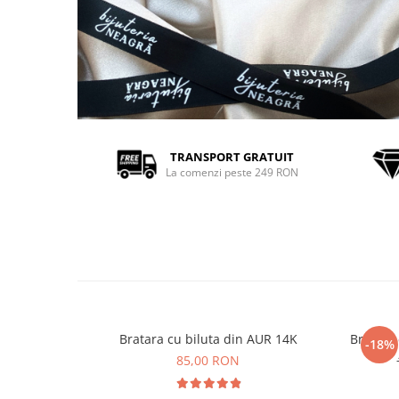
TRANSPORT GRATUIT
La comenzi peste 249 RON
Bratara cu biluta din AUR 14K
Bratara
-18%
85,00 RON