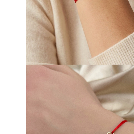
Coliere cu Flori
Coliere cu Animale
Coliere cu Molecule
Coliere Diverse
BRĂȚĂRI
BRĂȚĂRI CU ȘNUR REGLABIL
Brățări din Aur cu șnur reglabil
Brățări din Argint cu șnur reglabil
BRĂȚĂRI CU PIETRE SEMIPREȚIOASE
Brățări din Aur cu pietre
semiprețioase
Brățări din Argint cu pietre
semiprețioase
Brățări elastice cu pietre
semiprețioase
BRĂȚĂRI DE PICIOR
Brățări de picior din Aur
Brățări de picior din Argint