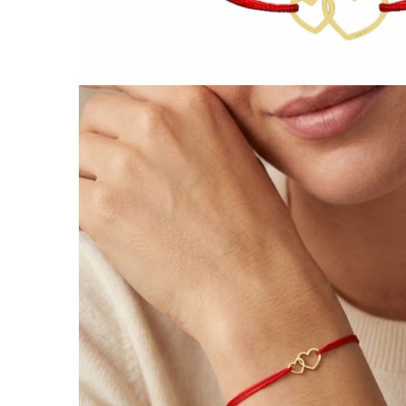
Lănțișoare cu Soare
Lănțișoare cu Semilună
Lănțișoare cu Zodii
Lănțișoare cu Animale
Lănțișoare cu Molecule
Lănțișoare cu Pietre Naturale
Lănțișoare Argint Diverse
COLIERE CU PERLE
Coliere cu Perle Naturale
Coliere cu Perle Preciosa
COLIERE ȘNUR REGLABIL
Coliere cu Inimioare
Coliere cu Cruce
Coliere cu Stea
Coliere cu Soare
Coliere cu Semilună
Coliere cu Zodii