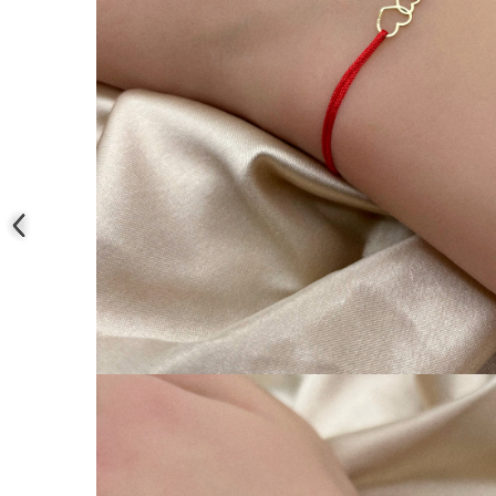
COLIERE
Coliere cu mărgele colorate și
Argint
Coliere cu pietre semiprețioase