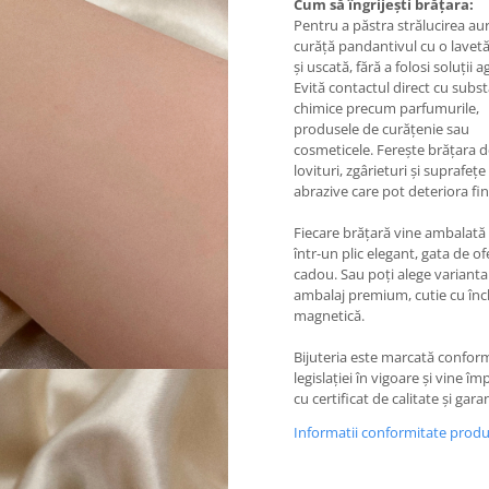
Cum să îngrijești brățara:
Pentru a păstra strălucirea aur
curăță pandantivul cu o lavet
și uscată, fără a folosi soluții a
Evită contactul direct cu subs
chimice precum parfumurile,
produsele de curățenie sau
cosmeticele. Ferește brățara 
lovituri, zgârieturi și suprafețe
abrazive care pot deteriora fini
Fiecare brățară vine ambalată 
într-un plic elegant, gata de of
cadou. Sau poți alege varianta
ambalaj premium, cutie cu înc
magnetică.
Bijuteria este marcată confor
legislației în vigoare și vine î
cu certificat de calitate și garan
Informatii conformitate prod