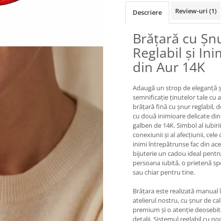
Review-uri
(1)
Descriere
Brățară cu Șn
Reglabil și Ini
din Aur 14K
Adaugă un strop de eleganță ș
semnificație ținutelor tale cu 
brățară fină cu șnur reglabil, 
cu două inimioare delicate din
galben de 14K. Simbol al iubirii,
conexiunii și al afecțiunii, cele
inimi întrepătrunse fac din ac
bijuterie un cadou ideal pentr
persoana iubită, o prietenă sp
sau chiar pentru tine.
Brățara este realizată manual 
atelierul nostru, cu șnur de cal
premium și o atenție deosebit
detalii. Sistemul reglabil cu no