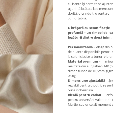
culisante îți permite să ajustez
ușurință brățara la dimensiun
dorită, oferindu-ți o purtare
confortabilă.
O brățară cu semnificație
profundă – un simbol delica
legăturii dintre două inimi.
Personalizabilă
– Alege din p
de nuanțe disponibile pentru 
la culori clasice la tonuri vibra
Material premium
– Inimioa
realizate din aur galben 14K (5
dimensiunea de 10,5mm și gr
0.06g
Dimensiune ajustabilă
– Șn
reglabil pentru o potrivire per
orice încheietură.
Ideală pentru cadou
– Perfe
pentru aniversări, Valentine’s 
Martie, sau orice alt moment s