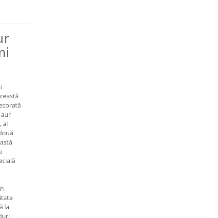
ur
mi
i
această
decorată
 aur
 al
 două
eastă
u
ecială
în
itate
ă la
duri