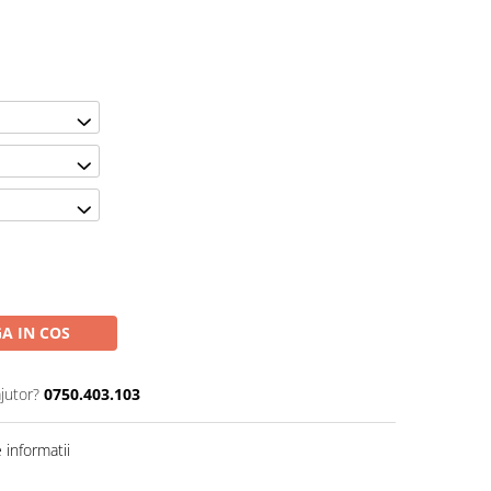
A IN COS
jutor?
0750.403.103
informatii