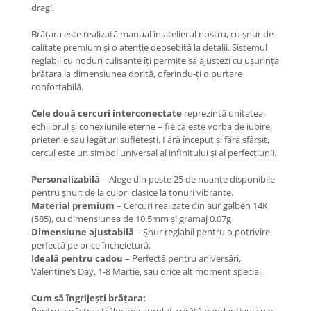
Coliere cu Flori
dragi.
Coliere cu Animale
Brățara este realizată manual în atelierul nostru, cu șnur de
Coliere cu Molecule
calitate premium și o atenție deosebită la detalii. Sistemul
Coliere Diverse
reglabil cu noduri culisante îți permite să ajustezi cu ușurință
brățara la dimensiunea dorită, oferindu-ți o purtare
BRĂȚĂRI
confortabilă.
BRĂȚĂRI CU ȘNUR REGLABIL
Cele două cercuri interconectate
reprezintă unitatea,
Brățări din Aur cu șnur reglabil
echilibrul și conexiunile eterne – fie că este vorba de iubire,
Brățări din Argint cu șnur reglabil
prietenie sau legături sufletești. Fără început și fără sfârșit,
cercul este un simbol universal al infinitului și al perfecțiunii.
BRĂȚĂRI CU PIETRE SEMIPREȚIOASE
Brățări din Aur cu pietre
Personalizabilă
– Alege din peste 25 de nuanțe disponibile
semiprețioase
pentru șnur: de la culori clasice la tonuri vibrante.
Brățări din Argint cu pietre
Material premium
– Cercuri realizate din aur galben 14K
semiprețioase
(585), cu dimensiunea de 10.5mm și gramaj 0.07g
Dimensiune ajustabilă
– Șnur reglabil pentru o potrivire
Brățări elastice cu pietre
perfectă pe orice încheietură.
semiprețioase
Ideală pentru cadou
– Perfectă pentru aniversări,
BRĂȚĂRI DE PICIOR
Valentine’s Day, 1-8 Martie, sau orice alt moment special.
Brățări de picior din Aur
Cum să îngrijești brățara:
Brățări de picior din Argint