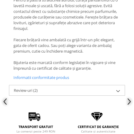
Pentru a păstra strălucirea aurului, curăță pandantivul cu o
lavetă moale și uscată, fără a folosi soluții agresive. Evită
COLIERE
contactul direct cu substanțe chimice precum parfumurile,
Coliere cu mărgele colorate și
produsele de curățenie sau cosmeticele. Ferește brățara de
Argint
lovituri, zgârieturi și suprafețe abrazive care pot deteriora
finisajul.
Coliere cu pietre semiprețioase
Fiecare brățară vine ambalată cu grijă într-un plic elegant,
gata de oferit cadou. Sau poți alege varianta de ambalaj
premium, cutie cu închidere magnetică.
Bijuteria este marcată conform legislației în vigoare și vine
împreună cu certificat de calitate și garanție.
Informatii conformitate produs
Review-uri
(2)
TRANSPORT GRATUIT
CERTIFICAT DE GARANȚIE
La comenzi peste 249 RON
Calitate și autenticitate