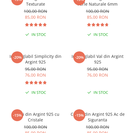
Texturate
Perle Naturale 6mm
100,00 RON
100,00 RON
85,00 RON
85,00 RON
IN STOC
IN STOC
Inel reglabil Simplicity din
Inel reglabil Val din Argint
-20%
-20%
Argint 925
925
95,00 RON
95,00 RON
76,00 RON
76,00 RON
IN STOC
IN STOC
Cercei din Argint 925 cu
Cercei din Argint 925 Ac de
-15%
-15%
Cristale
Siguranta
100,00 RON
100,00 RON
85,00 RON
85,00 RON