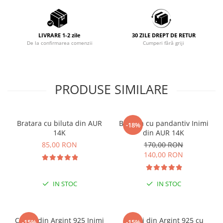
LIVRARE 1-2 zile
30 ZILE DREPT DE RETUR
De la confirmarea comenzii
Cumperi fără griji
PRODUSE SIMILARE
Bratara cu biluta din AUR
Bratara cu pandantiv Inimi
-18%
14K
din AUR 14K
85,00 RON
170,00 RON
140,00 RON
IN STOC
IN STOC
Cercei din Argint 925 Inimi
Cercei din Argint 925 cu
-15%
-15%