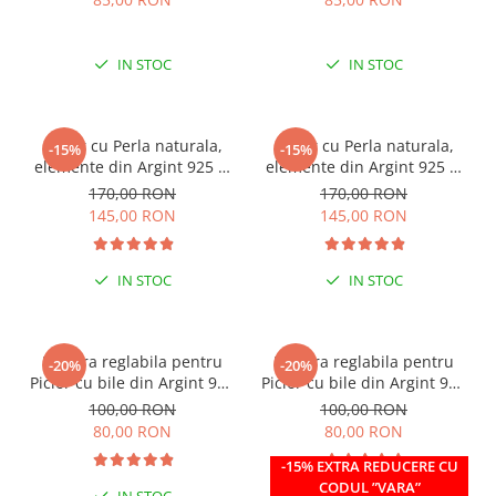
IN STOC
IN STOC
Colier cu Perla naturala,
Colier cu Perla naturala,
-15%
-15%
elemente din Argint 925 si
elemente din Argint 925 si
margele Miyuki, multicolor
margele Miyuki, verde/kiwi
170,00 RON
170,00 RON
145,00 RON
145,00 RON
IN STOC
IN STOC
Bratara reglabila pentru
Bratara reglabila pentru
-20%
-20%
Picior cu bile din Argint 925
Picior cu bile din Argint 925
si margele Miyuki rosii
si margele Miyuki verzi
100,00 RON
100,00 RON
80,00 RON
80,00 RON
-15% EXTRA REDUCERE CU
CODUL ”VARA”