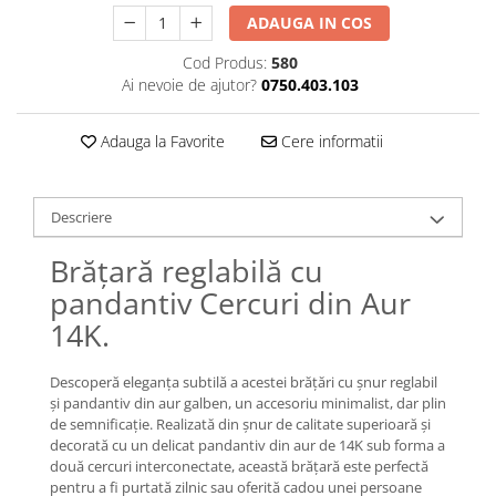
Lănțișoare cu Soare
ADAUGA IN COS
Lănțișoare cu Semilună
Cod Produs:
580
Lănțișoare cu Zodii
Ai nevoie de ajutor?
0750.403.103
Lănțișoare cu Animale
Lănțișoare cu Molecule
Adauga la Favorite
Cere informatii
Lănțișoare cu Pietre Naturale
Lănțișoare Argint Diverse
COLIERE CU PERLE
Descriere
Coliere cu Perle Naturale
Brățară reglabilă cu
Coliere cu Perle Preciosa
pandantiv Cercuri din Aur
COLIERE ȘNUR REGLABIL
14K.
Coliere cu Inimioare
Coliere cu Cruce
Descoperă eleganța subtilă a acestei brățări cu șnur reglabil
Coliere cu Stea
și pandantiv din aur galben, un accesoriu minimalist, dar plin
Coliere cu Soare
de semnificație. Realizată din șnur de calitate superioară și
decorată cu un delicat pandantiv din aur de 14K sub forma a
Coliere cu Semilună
două cercuri interconectate, această brățară este perfectă
Coliere cu Zodii
pentru a fi purtată zilnic sau oferită cadou unei persoane