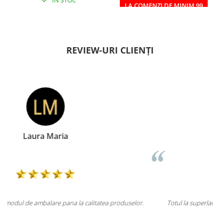
IN STOC
IN STOC
LA COMENZI DE MINIM 99
RON
REVIEW-URI CLIENȚI
Doina Georgescu
uselor.
Totul la superlativ! Produsul, fix descrierea, ambalaj, livrare.
Mulțumesc.