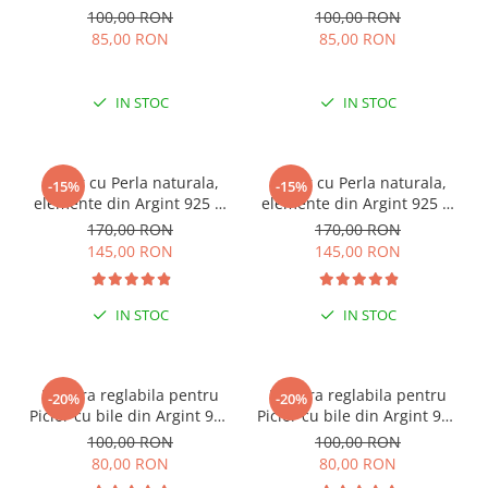
100,00 RON
100,00 RON
85,00 RON
85,00 RON
IN STOC
IN STOC
Colier cu Perla naturala,
Colier cu Perla naturala,
-15%
-15%
elemente din Argint 925 si
elemente din Argint 925 si
margele Miyuki, multicolor
margele Miyuki, verde/kiwi
170,00 RON
170,00 RON
145,00 RON
145,00 RON
IN STOC
IN STOC
ESENȚIAL VARA ACEASTA
ESENȚIAL VARA ACEASTA
Bratara reglabila pentru
Bratara reglabila pentru
-20%
-20%
Picior cu bile din Argint 925
Picior cu bile din Argint 925
si margele Miyuki rosii
si margele Miyuki verzi
100,00 RON
100,00 RON
80,00 RON
80,00 RON