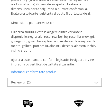
Coliere cu Animale
noduri culisante) iti permite sa ajustezi bratara la
Coliere cu Molecule
dimensiunea dorita asigurand o purtare confortabila.
Bratara este foarte rezistenta si poate fi purtata zi de zi.
Coliere Diverse
BRĂȚĂRI
Dimensiune pandantiv: 1,6 cm
BRĂȚĂRI CU ȘNUR REGLABIL
Culoarea snurului este la alegere dintre variantele
Brățări din Aur cu șnur reglabil
disponibile: negru, alb, rosu, roz, bej, bej rose, lila, mov, gri,
gri argintiu, gri exclusive, turcoaz, verde, verde army, verde
Brățări din Argint cu șnur reglabil
menta, galben, portocaliu, albastru deschis, albastru inchis,
BRĂȚĂRI CU PIETRE SEMIPREȚIOASE
visiniu si auriu.
Brățări din Aur cu pietre
semiprețioase
Bijuteria este marcata conform legislatiei in vigoare si vine
impreuna cu certificat de calitate si garantie.
Brățări din Argint cu pietre
semiprețioase
Informatii conformitate produs
Brățări elastice cu pietre
semiprețioase
Review-uri
(2)
BRĂȚĂRI DE PICIOR
Brățări de picior din Aur
Brățări de picior din Argint
COLIERE