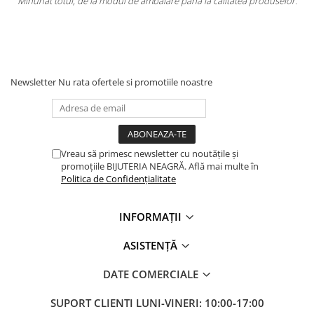
ca
Minunat totul, de la modul de ambalare pana la calitatea produselor.
l
i
Newsletter
Nu rata ofertele si promotiile noastre
Vreau să primesc newsletter cu noutățile și
promoțiile BIJUTERIA NEAGRĂ. Află mai multe în
Politica de Confidențialitate
INFORMAȚII
ASISTENȚĂ
DATE COMERCIALE
SUPORT CLIENTI
LUNI-VINERI: 10:00-17:00