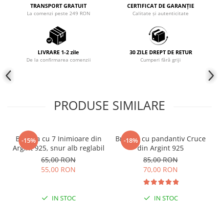
TRANSPORT GRATUIT
CERTIFICAT DE GARANȚIE
Coliere cu mărgele colorate și
La comenzi peste 249 RON
Calitate și autenticitate
Argint
Coliere cu pietre semiprețioase
LIVRARE 1-2 zile
30 ZILE DREPT DE RETUR
De la confirmarea comenzii
Cumperi fără griji
PRODUSE SIMILARE
Bratara cu 7 Inimioare din
Bratara cu pandantiv Cruce
-15%
-18%
Argint 925, snur alb reglabil
din Argint 925
65,00 RON
85,00 RON
55,00 RON
70,00 RON
IN STOC
IN STOC