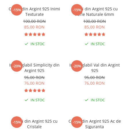
Cercei din Argint 925 Inimi
Cercei din Argint 925 cu
-15%
-15%
Texturate
Perle Naturale 6mm
100,00 RON
100,00 RON
85,00 RON
85,00 RON
IN STOC
IN STOC
Inel reglabil Simplicity din
Inel reglabil Val din Argint
-20%
-20%
Argint 925
925
95,00 RON
95,00 RON
76,00 RON
76,00 RON
IN STOC
IN STOC
Cercei din Argint 925 cu
Cercei din Argint 925 Ac de
-15%
-15%
Cristale
Siguranta