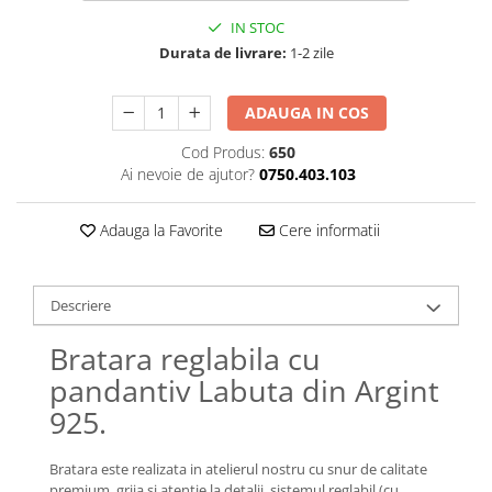
Lănțișoare cu Semilună
IN STOC
Lănțișoare cu Zodii
Durata de livrare:
1-2 zile
Lănțișoare cu Animale
Lănțișoare cu Molecule
ADAUGA IN COS
Lănțișoare cu Pietre Naturale
Lănțișoare Argint Diverse
Cod Produs:
650
Ai nevoie de ajutor?
0750.403.103
COLIERE CU PERLE
Coliere cu Perle Naturale
Adauga la Favorite
Cere informatii
Coliere cu Perle Preciosa
COLIERE ȘNUR REGLABIL
Coliere cu Inimioare
Descriere
Coliere cu Cruce
Bratara reglabila cu
Coliere cu Stea
pandantiv Labuta din Argint
Coliere cu Soare
925.
Coliere cu Semilună
Coliere cu Zodii
Bratara este realizata in atelierul nostru cu snur de calitate
Coliere cu Flori
premium, grija si atentie la detalii, sistemul reglabil (cu