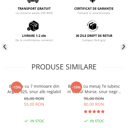
COLIERE
TRANSPORT GRATUIT
CERTIFICAT DE GARANȚIE
La comenzi peste 249 RON
Calitate și autenticitate
Coliere cu mărgele colorate și
Argint
Coliere cu pietre semiprețioase
LIVRARE 1-2 zile
30 ZILE DREPT DE RETUR
De la confirmarea comenzii
Cumperi fără griji
PRODUSE SIMILARE
Bratara cu 7 Inimioare din
Bratara cu mesaj Te Iubesc
-15%
-16%
Argint 925, snur alb reglabil
in Codul Morse, snur negru
reglabil
65,00 RON
95,00 RON
55,00 RON
80,00 RON
IN STOC
IN STOC