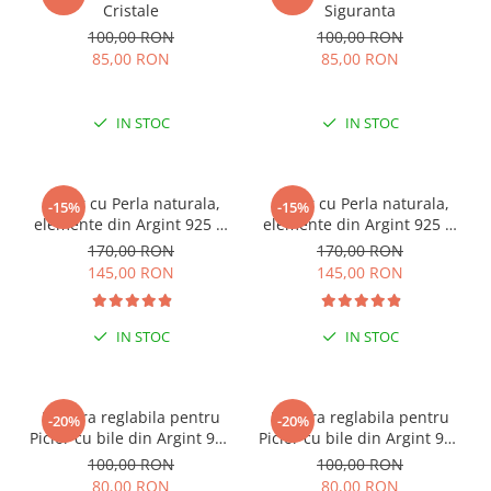
Cristale
Siguranta
100,00 RON
100,00 RON
85,00 RON
85,00 RON
IN STOC
IN STOC
Colier cu Perla naturala,
Colier cu Perla naturala,
-15%
-15%
elemente din Argint 925 si
elemente din Argint 925 si
margele Miyuki, multicolor
margele Miyuki, verde/kiwi
170,00 RON
170,00 RON
145,00 RON
145,00 RON
IN STOC
IN STOC
Bratara reglabila pentru
Bratara reglabila pentru
-20%
-20%
Picior cu bile din Argint 925
Picior cu bile din Argint 925
si margele Miyuki rosii
si margele Miyuki verzi
100,00 RON
100,00 RON
80,00 RON
80,00 RON