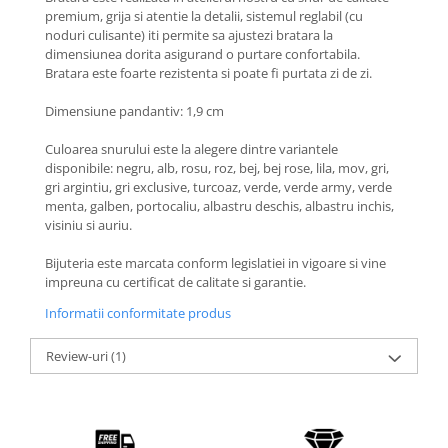
Coliere cu Flori
premium, grija si atentie la detalii, sistemul reglabil (cu
Coliere cu Animale
noduri culisante) iti permite sa ajustezi bratara la
dimensiunea dorita asigurand o purtare confortabila.
Coliere cu Molecule
Bratara este foarte rezistenta si poate fi purtata zi de zi.
Coliere Diverse
Dimensiune pandantiv: 1,9 cm
BRĂȚĂRI
BRĂȚĂRI CU ȘNUR REGLABIL
Culoarea snurului este la alegere dintre variantele
disponibile: negru, alb, rosu, roz, bej, bej rose, lila, mov, gri,
Brățări din Aur cu șnur reglabil
gri argintiu, gri exclusive, turcoaz, verde, verde army, verde
Brățări din Argint cu șnur reglabil
menta, galben, portocaliu, albastru deschis, albastru inchis,
BRĂȚĂRI CU PIETRE SEMIPREȚIOASE
visiniu si auriu.
Brățări din Aur cu pietre
Bijuteria este marcata conform legislatiei in vigoare si vine
semiprețioase
impreuna cu certificat de calitate si garantie.
Brățări din Argint cu pietre
Informatii conformitate produs
semiprețioase
Brățări elastice cu pietre
Review-uri
(1)
semiprețioase
BRĂȚĂRI DE PICIOR
Brățări de picior din Aur
Brățări de picior din Argint