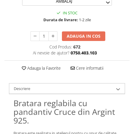
AMBALAJ
Lănțișoare cu Soare
Lănțișoare cu Semilună
IN STOC
Lănțișoare cu Zodii
Durata de livrare:
1-2 zile
Lănțișoare cu Animale
Lănțișoare cu Molecule
ADAUGA IN COS
Lănțișoare cu Pietre Naturale
Cod Produs:
672
Lănțișoare Argint Diverse
Ai nevoie de ajutor?
0750.403.103
COLIERE CU PERLE
Coliere cu Perle Naturale
Adauga la Favorite
Cere informatii
Coliere cu Perle Preciosa
COLIERE ȘNUR REGLABIL
Descriere
Coliere cu Inimioare
Coliere cu Cruce
Bratara reglabila cu
Coliere cu Stea
pandantiv Cruce din Argint
Coliere cu Soare
925.
Coliere cu Semilună
Coliere cu Zodii
Bratara este realizata in atelierul nostru cu snur de calitate