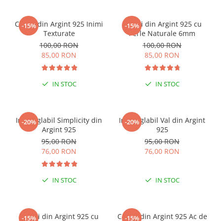
Cercei din Argint 925 Inimi
Cercei din Argint 925 cu
-15%
-15%
Texturate
Perle Naturale 6mm
100,00 RON
100,00 RON
85,00 RON
85,00 RON
IN STOC
IN STOC
Inel reglabil Simplicity din
Inel reglabil Val din Argint
-20%
-20%
Argint 925
925
95,00 RON
95,00 RON
76,00 RON
76,00 RON
IN STOC
IN STOC
Cercei din Argint 925 cu
Cercei din Argint 925 Ac de
-15%
-15%