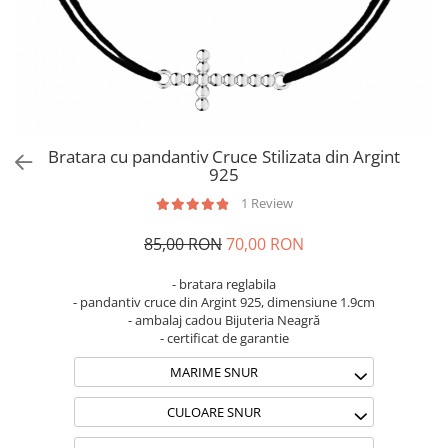
Brățări din Argint cu pietre
Coliere Transparente cu Cruce
semiprețioase
Coliere Transparente cu Stea
Brățări elastice cu pietre
Coliere Transparente cu Soare
semiprețioase
Coliere Transparente cu Semilună
LĂNȚIȘOARE ARGINT
Coliere Transparente cu Zodii
Coliere Transparente cu Perle
Bratara cu pandantiv Cruce Stilizata din Argint
Coliere Transparente cu Initiale
925
Coliere Transparente cu Flori
1 Review
Coliere Transparente cu Animale
85,00 RON
70,00 RON
Coliere Transparente cu Molecule
Coliere Transparente cu Pietre
- bratara reglabila
Naturale
- pandantiv cruce din Argint 925, dimensiune 1.9cm
Coliere Transparente Diverse
- ambalaj cadou Bijuteria Neagră
- certificat de garantie
LĂNȚIȘOARE ARGINT
MARIME SNUR
Lănțișoare cu Inimioare
Lănțișoare cu Cruce
CULOARE SNUR
Lănțișoare cu Stea