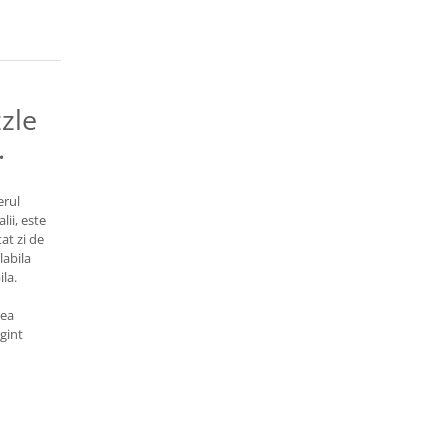
zle
.
erul
lii, este
tat zi de
labila
la.
rea
rgint