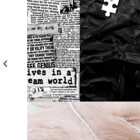
Coliere cu mărgele colorate și
Argint
Coliere cu pietre semiprețioase