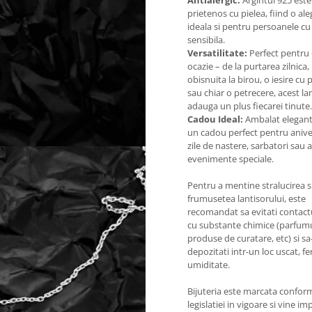
Antialergic:
Argintul 925 este
prietenos cu pielea, fiind o al
ideala si pentru persoanele cu
sensibila.
Versatilitate:
Perfect pentru 
ocazie – de la purtarea zilnica, 
obisnuita la birou, o iesire cu p
sau chiar o petrecere, acest la
adauga un plus fiecarei tinute.
Cadou Ideal:
Ambalat elegant
un cadou perfect pentru anive
zile de nastere, sarbatori sau a
evenimente speciale.
Pentru a mentine stralucirea s
frumusetea lantisorului, este
recomandat sa evitati contactu
cu substante chimice (parfumu
produse de curatare, etc) si sa-
depozitati intr-un loc uscat, fe
umiditate.
Bijuteria este marcata confor
legislatiei in vigoare si vine i