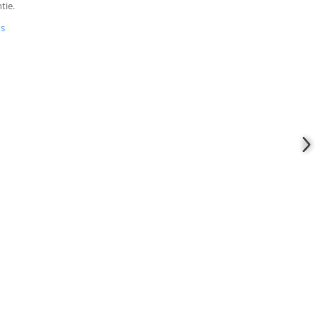
tie.
us