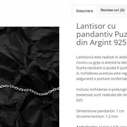
Review-uri
(0)
Descriere
Lantisor cu
pandantiv Puz
din Argint 925
Lantisorul este realizat in ateli
nostru cu grija si atentie la deta
foarte rezistent si poate fi pur
zi, inchiderea acestuia este reg
asigurand o purtare confortabi
Inclusiv inchiderea si prelungi
(extensia) sunt realizate din A
925.
Dimensiune pandantiv: 1 cm
Grosime lantisor: 1,2 mm