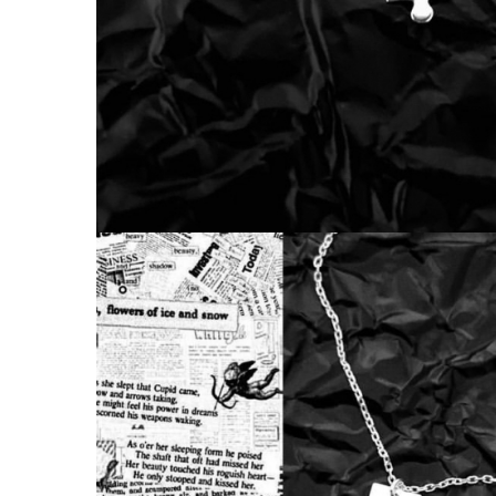
Coliere cu Animale
Coliere cu Molecule
Coliere Diverse
BRĂȚĂRI
BRĂȚĂRI CU ȘNUR REGLABIL
Brățări din Aur cu șnur reglabil
Brățări din Argint cu șnur reglabil
BRĂȚĂRI CU PIETRE SEMIPREȚIOASE
Brățări din Aur cu pietre
semiprețioase
Brățări din Argint cu pietre
semiprețioase
Brățări elastice cu pietre
semiprețioase
BRĂȚĂRI DE PICIOR
Brățări de picior din Aur
Brățări de picior din Argint
COLIERE