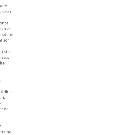
egere
 pielea
orice
la o zi
rietenii
ntisor
, este
rsari,
lte
i
l direct
ri,
l
rit de
m
mpreuna