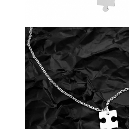
Lănțișoare cu Semilună
Lănțișoare cu Zodii
Lănțișoare cu Animale
Lănțișoare cu Molecule
Lănțișoare cu Pietre Naturale
Lănțișoare Argint Diverse
COLIERE CU PERLE
Coliere cu Perle Naturale
Coliere cu Perle Preciosa
COLIERE ȘNUR REGLABIL
Coliere cu Inimioare
Coliere cu Cruce
Coliere cu Stea
Coliere cu Soare
Coliere cu Semilună
Coliere cu Zodii
Coliere cu Flori