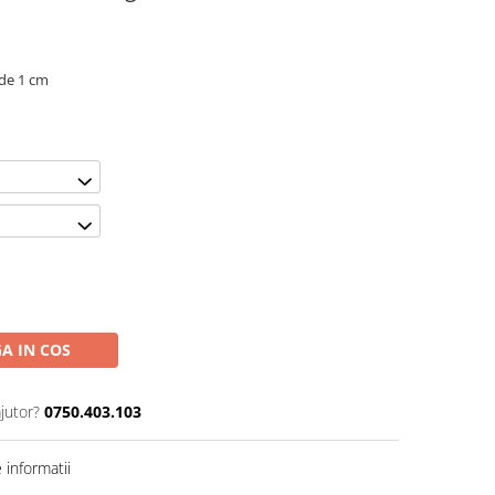
 de 1 cm
A IN COS
jutor?
0750.403.103
informatii