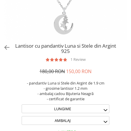
Brățări din Argint cu pietre
Coliere Transparente cu Cruce
semiprețioase
Coliere Transparente cu Stea
Brățări elastice cu pietre
Coliere Transparente cu Soare
semiprețioase
Coliere Transparente cu Semilună
LĂNȚIȘOARE ARGINT
Coliere Transparente cu Zodii
Coliere Transparente cu Perle
Lantisor cu pandantiv Luna si Stele din Argint
Coliere Transparente cu Initiale
925
Coliere Transparente cu Flori
1 Review
Coliere Transparente cu Animale
180,00 RON
150,00 RON
Coliere Transparente cu Molecule
Coliere Transparente cu Pietre
- pandantiv Luna si Stele din Argint de 1.9 cm
Naturale
- grosime lantisor 1.2 mm
Coliere Transparente Diverse
- ambalaj cadou Bijuteria Neagră
- certificat de garantie
LĂNȚIȘOARE ARGINT
LUNGIME
Lănțișoare cu Inimioare
Lănțișoare cu Cruce
AMBALAJ
Lănțișoare cu Stea