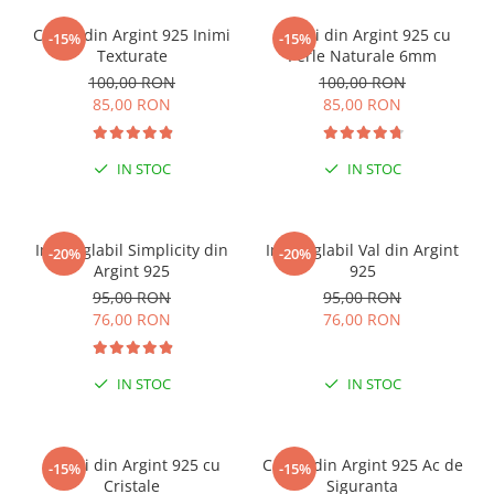
Cercei din Argint 925 Inimi
Cercei din Argint 925 cu
-15%
-15%
Texturate
Perle Naturale 6mm
100,00 RON
100,00 RON
85,00 RON
85,00 RON
IN STOC
IN STOC
Inel reglabil Simplicity din
Inel reglabil Val din Argint
-20%
-20%
Argint 925
925
95,00 RON
95,00 RON
76,00 RON
76,00 RON
IN STOC
IN STOC
Cercei din Argint 925 cu
Cercei din Argint 925 Ac de
-15%
-15%
Cristale
Siguranta