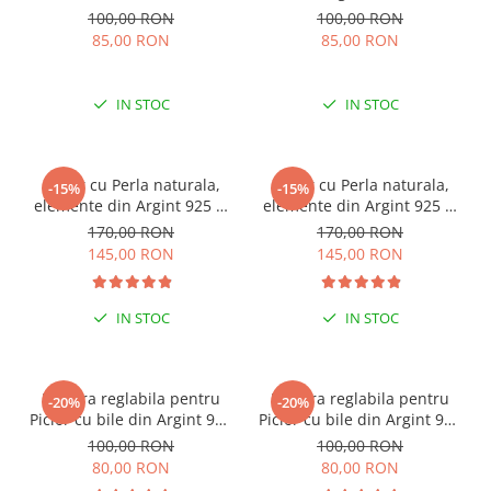
100,00 RON
100,00 RON
85,00 RON
85,00 RON
IN STOC
IN STOC
Colier cu Perla naturala,
Colier cu Perla naturala,
-15%
-15%
elemente din Argint 925 si
elemente din Argint 925 si
margele Miyuki, multicolor
margele Miyuki, verde/kiwi
170,00 RON
170,00 RON
145,00 RON
145,00 RON
IN STOC
IN STOC
Bratara reglabila pentru
Bratara reglabila pentru
-20%
-20%
Picior cu bile din Argint 925
Picior cu bile din Argint 925
si margele Miyuki rosii
si margele Miyuki verzi
100,00 RON
100,00 RON
80,00 RON
80,00 RON