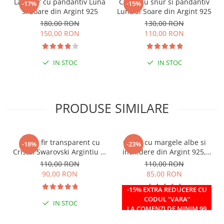
Lantisor cu pandantiv Luna
Colier cu snur si pandantiv
-17%
-15%
si Soare din Argint 925
Luna si Soare din Argint 925
180,00 RON
130,00 RON
150,00 RON
110,00 RON
IN STOC
IN STOC
PRODUSE SIMILARE
Colier fir transparent cu
Colier cu margele albe si
-18%
-23%
Cristal Swarovski Argintiu in
inchidere din Argint 925,
Caseta din Argint 925
reglabil 38-41 cm
110,00 RON
110,00 RON
90,00 RON
85,00 RON
-15% EXTRA REDUCERE CU
CODUL ”VARA”
IN STOC
IN STOC
LA COMENZI DE MINIM 99
RON