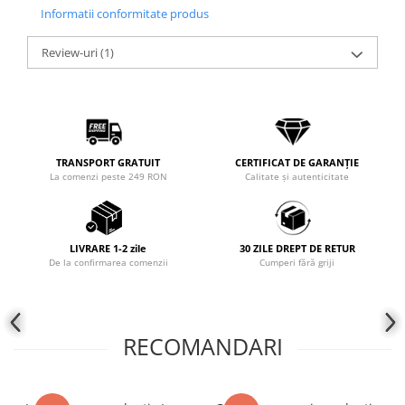
Informatii conformitate produs
COLIERE
Coliere cu mărgele colorate și
Review-uri
(1)
Argint
Coliere cu pietre semiprețioase
TRANSPORT GRATUIT
CERTIFICAT DE GARANȚIE
La comenzi peste 249 RON
Calitate și autenticitate
LIVRARE 1-2 zile
30 ZILE DREPT DE RETUR
De la confirmarea comenzii
Cumperi fără griji
RECOMANDARI