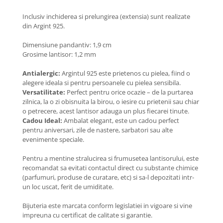
Coliere cu Flori
Inclusiv inchiderea si prelungirea (extensia) sunt realizate
Coliere cu Animale
din Argint 925.
Coliere cu Molecule
Coliere Diverse
Dimensiune pandantiv: 1,9 cm
Grosime lantisor: 1,2 mm
BRĂȚĂRI
BRĂȚĂRI CU ȘNUR REGLABIL
Antialergic:
Argintul 925 este prietenos cu pielea, fiind o
alegere ideala si pentru persoanele cu pielea sensibila.
Brățări din Aur cu șnur reglabil
Versatilitate:
Perfect pentru orice ocazie – de la purtarea
Brățări din Argint cu șnur reglabil
zilnica, la o zi obisnuita la birou, o iesire cu prietenii sau chiar
BRĂȚĂRI CU PIETRE SEMIPREȚIOASE
o petrecere, acest lantisor adauga un plus fiecarei tinute.
Cadou Ideal:
Ambalat elegant, este un cadou perfect
Brățări din Aur cu pietre
pentru aniversari, zile de nastere, sarbatori sau alte
semiprețioase
evenimente speciale.
Brățări din Argint cu pietre
semiprețioase
Pentru a mentine stralucirea si frumusetea lantisorului, este
recomandat sa evitati contactul direct cu substante chimice
Brățări elastice cu pietre
(parfumuri, produse de curatare, etc) si sa-l depozitati intr-
semiprețioase
un loc uscat, ferit de umiditate.
BRĂȚĂRI DE PICIOR
Bijuteria este marcata conform legislatiei in vigoare si vine
Brățări de picior din Aur
impreuna cu certificat de calitate si garantie.
Brățări de picior din Argint