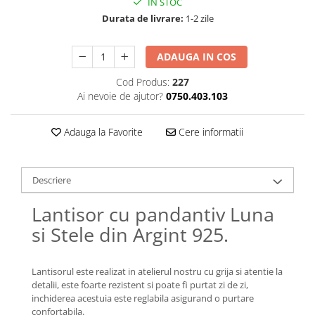
IN STOC
Lănțișoare cu Soare
Durata de livrare:
1-2 zile
Lănțișoare cu Semilună
Lănțișoare cu Zodii
ADAUGA IN COS
Lănțișoare cu Animale
Lănțișoare cu Molecule
Cod Produs:
227
Lănțișoare cu Pietre Naturale
Ai nevoie de ajutor?
0750.403.103
Lănțișoare Argint Diverse
COLIERE CU PERLE
Adauga la Favorite
Cere informatii
Coliere cu Perle Naturale
Coliere cu Perle Preciosa
Descriere
COLIERE ȘNUR REGLABIL
Lantisor cu pandantiv Luna
Coliere cu Inimioare
si Stele din Argint 925.
Coliere cu Cruce
Coliere cu Stea
Coliere cu Soare
Lantisorul este realizat in atelierul nostru cu grija si atentie la
Coliere cu Semilună
detalii, este foarte rezistent si poate fi purtat zi de zi,
inchiderea acestuia este reglabila asigurand o purtare
Coliere cu Zodii
confortabila.