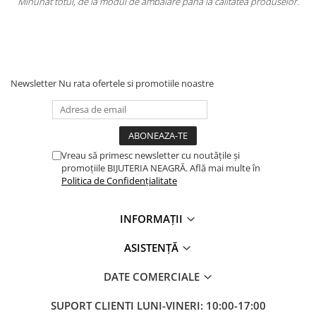
e ambalare pana la calitatea produselor.
Totul la superlativ! Produsul, 
Mulț
Newsletter
Nu rata ofertele si promotiile noastre
Vreau să primesc newsletter cu noutățile și
promoțiile BIJUTERIA NEAGRĂ. Află mai multe în
Politica de Confidențialitate
INFORMAȚII
ASISTENȚĂ
DATE COMERCIALE
SUPORT CLIENTI
LUNI-VINERI: 10:00-17:00