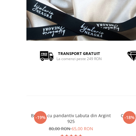
TRANSPORT GRATUIT
La comenzi peste 249 RON
Bratara cu pandantiv Labuta din Argint
Colier 
-19%
-18%
925
80,00 RON
65,00 RON