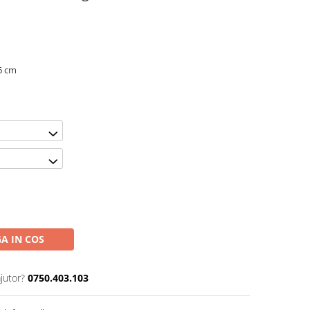
.6 cm
A IN COS
jutor?
0750.403.103