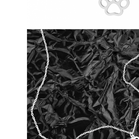
Lănțișoare cu Semilună
Lănțișoare cu Zodii
Lănțișoare cu Animale
Lănțișoare cu Molecule
Lănțișoare cu Pietre Naturale
Lănțișoare Argint Diverse
COLIERE CU PERLE
Coliere cu Perle Naturale
Coliere cu Perle Preciosa
COLIERE ȘNUR REGLABIL
Coliere cu Inimioare
Coliere cu Cruce
Coliere cu Stea
Coliere cu Soare
Coliere cu Semilună
Coliere cu Zodii
Coliere cu Flori