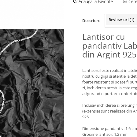
Adauga la Favorite
Cere 
Review-uri
(1)
Descriere
Lantisor cu
pandantiv La
din Argint 925
Lantisorul este realizat in ateli
nostru cu grija si atentie la deta
foarte rezistent si poate fi pur
zi, inchiderea acestuia este reg
asigurand o purtare confortabi
Inclusiv inchiderea si prelungi
(extensia) sunt realizate din A
925.
Dimensiune pandantiv: 1,6 cm
Grosime lantisor: 1,2 mm