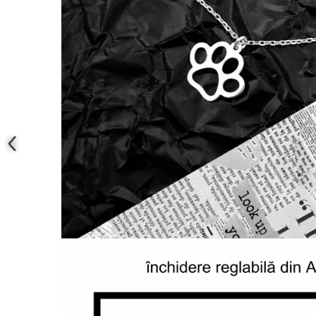
Coliere cu mărgele colorate și
Argint
Coliere cu pietre semiprețioase