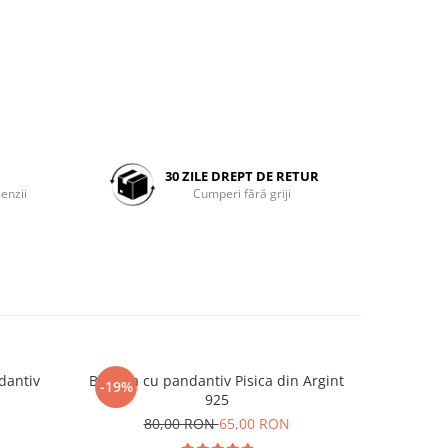
30 ZILE DREPT DE RETUR
enzii
Cumperi fără griji
ndantiv
Bratara cu pandantiv Pisica din Argint
Colier cu
-19%
-18%
925
N
80,00 RON
65,00 RON
1