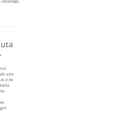
informatii
buta
.
erul
lii, este
tat zi de
labila
la.
rea
rgint