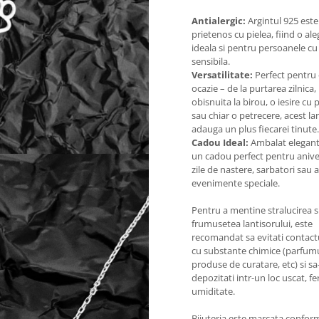
Antialergic:
Argintul 925 este
prietenos cu pielea, fiind o al
ideala si pentru persoanele cu
sensibila.
Versatilitate:
Perfect pentru 
ocazie – de la purtarea zilnica, 
obisnuita la birou, o iesire cu p
sau chiar o petrecere, acest la
adauga un plus fiecarei tinute.
Cadou Ideal:
Ambalat elegant
un cadou perfect pentru anive
zile de nastere, sarbatori sau a
evenimente speciale.
Pentru a mentine stralucirea s
frumusetea lantisorului, este
recomandat sa evitati contactu
cu substante chimice (parfumu
produse de curatare, etc) si sa-
depozitati intr-un loc uscat, fe
umiditate.
Bijuteria este marcata confor