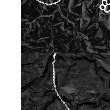
Coliere cu Animale
Coliere cu Molecule
Coliere Diverse
BRĂȚĂRI
BRĂȚĂRI CU ȘNUR REGLABIL
Brățări din Aur cu șnur reglabil
Brățări din Argint cu șnur reglabil
BRĂȚĂRI CU PIETRE SEMIPREȚIOASE
Brățări din Aur cu pietre
semiprețioase
Brățări din Argint cu pietre
semiprețioase
Brățări elastice cu pietre
semiprețioase
BRĂȚĂRI DE PICIOR
Brățări de picior din Aur
Brățări de picior din Argint
COLIERE