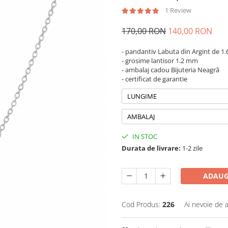
1 Review
170,00 RON
140,00 RON
- pandantiv Labuta din Argint de 1
- grosime lantisor 1.2 mm
- ambalaj cadou Bijuteria Neagră
- certificat de garantie
LUNGIME
AMBALAJ
IN STOC
Durata de livrare:
1-2 zile
ADAUG
Cod Produs:
226
Ai nevoie de a