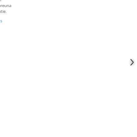
mpreuna
tie.
us