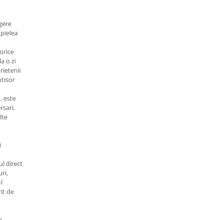
egere
 pielea
orice
la o zi
rietenii
ntisor
, este
rsari,
lte
i
l direct
ri,
l
rit de
m