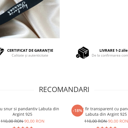
CERTIFICAT DE GARANȚIE
LIVRARE 1-2 zile
Calitate și autenticitate
De la confirmarea com
RECOMANDARI
cu snur si pandantiv Labuta din
Colier fir transparent cu pa
-18%
Argint 925
Labuta din Argint 925
110,00 RON
90,00 RON
110,00 RON
90,00 RO