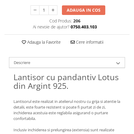
Lănțișoare cu Soare
Lănțișoare cu Semilună
ADAUGA IN COS
Lănțișoare cu Zodii
Cod Produs:
206
Lănțișoare cu Animale
Ai nevoie de ajutor?
0750.403.103
Lănțișoare cu Molecule
Lănțișoare cu Pietre Naturale
Adauga la Favorite
Cere informatii
Lănțișoare Argint Diverse
COLIERE CU PERLE
Descriere
Coliere cu Perle Naturale
Coliere cu Perle Preciosa
Lantisor cu pandantiv Lotus
COLIERE ȘNUR REGLABIL
din Argint 925.
Coliere cu Inimioare
Coliere cu Cruce
Lantisorul este realizat in atelierul nostru cu grija si atentie la
Coliere cu Stea
detalii, este foarte rezistent si poate fi purtat zi de zi,
inchiderea acestuia este reglabila asigurand o purtare
Coliere cu Soare
confortabila.
Coliere cu Semilună
Coliere cu Zodii
Inclusiv inchiderea si prelungirea (extensia) sunt realizate