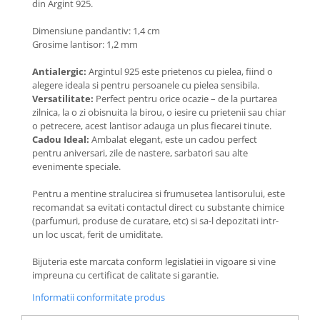
din Argint 925.
Coliere cu Flori
Coliere cu Animale
Dimensiune pandantiv: 1,4 cm
Coliere cu Molecule
Grosime lantisor: 1,2 mm
Coliere Diverse
Antialergic:
Argintul 925 este prietenos cu pielea, fiind o
BRĂȚĂRI
alegere ideala si pentru persoanele cu pielea sensibila.
Versatilitate:
Perfect pentru orice ocazie – de la purtarea
BRĂȚĂRI CU ȘNUR REGLABIL
zilnica, la o zi obisnuita la birou, o iesire cu prietenii sau chiar
Brățări din Aur cu șnur reglabil
o petrecere, acest lantisor adauga un plus fiecarei tinute.
Cadou Ideal:
Ambalat elegant, este un cadou perfect
Brățări din Argint cu șnur reglabil
pentru aniversari, zile de nastere, sarbatori sau alte
BRĂȚĂRI CU PIETRE SEMIPREȚIOASE
evenimente speciale.
Brățări din Aur cu pietre
semiprețioase
Pentru a mentine stralucirea si frumusetea lantisorului, este
recomandat sa evitati contactul direct cu substante chimice
Brățări din Argint cu pietre
(parfumuri, produse de curatare, etc) si sa-l depozitati intr-
semiprețioase
un loc uscat, ferit de umiditate.
Brățări elastice cu pietre
semiprețioase
Bijuteria este marcata conform legislatiei in vigoare si vine
impreuna cu certificat de calitate si garantie.
BRĂȚĂRI DE PICIOR
Informatii conformitate produs
Brățări de picior din Aur
Brățări de picior din Argint