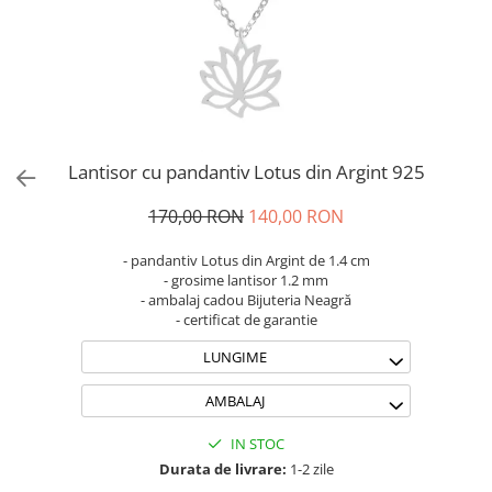
Brățări din Argint cu pietre
Coliere Transparente cu Cruce
semiprețioase
Coliere Transparente cu Stea
Brățări elastice cu pietre
Coliere Transparente cu Soare
semiprețioase
Coliere Transparente cu Semilună
LĂNȚIȘOARE ARGINT
Coliere Transparente cu Zodii
Coliere Transparente cu Perle
Lantisor cu pandantiv Lotus din Argint 925
Coliere Transparente cu Initiale
Coliere Transparente cu Flori
170,00 RON
140,00 RON
Coliere Transparente cu Animale
- pandantiv Lotus din Argint de 1.4 cm
Coliere Transparente cu Molecule
- grosime lantisor 1.2 mm
Coliere Transparente cu Pietre
- ambalaj cadou Bijuteria Neagră
- certificat de garantie
Naturale
Coliere Transparente Diverse
LUNGIME
LĂNȚIȘOARE ARGINT
AMBALAJ
Lănțișoare cu Inimioare
Lănțișoare cu Cruce
IN STOC
Lănțișoare cu Stea
Durata de livrare:
1-2 zile