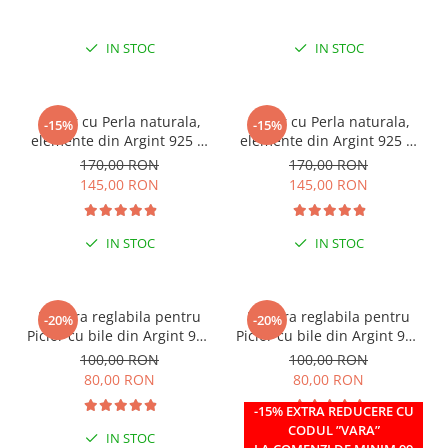
IN STOC
IN STOC
Colier cu Perla naturala,
Colier cu Perla naturala,
-15%
-15%
elemente din Argint 925 si
elemente din Argint 925 si
margele Miyuki, multicolor
margele Miyuki, verde/kiwi
170,00 RON
170,00 RON
145,00 RON
145,00 RON
IN STOC
IN STOC
Bratara reglabila pentru
Bratara reglabila pentru
-20%
-20%
Picior cu bile din Argint 925
Picior cu bile din Argint 925
si margele Miyuki rosii
si margele Miyuki verzi
100,00 RON
100,00 RON
80,00 RON
80,00 RON
-15% EXTRA REDUCERE CU
CODUL ”VARA”
IN STOC
IN STOC