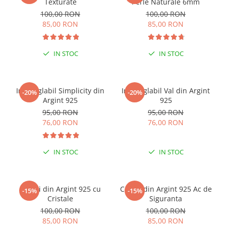
Texturate
Perle Naturale 6mm
100,00 RON
100,00 RON
85,00 RON
85,00 RON
IN STOC
IN STOC
Inel reglabil Simplicity din
Inel reglabil Val din Argint
-20%
-20%
Argint 925
925
95,00 RON
95,00 RON
76,00 RON
76,00 RON
IN STOC
IN STOC
Cercei din Argint 925 cu
Cercei din Argint 925 Ac de
-15%
-15%
Cristale
Siguranta
100,00 RON
100,00 RON
85,00 RON
85,00 RON