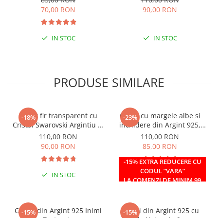
70,00 RON
90,00 RON
IN STOC
IN STOC
PRODUSE SIMILARE
Colier fir transparent cu
Colier cu margele albe si
-18%
-23%
Cristal Swarovski Argintiu in
inchidere din Argint 925,
Caseta din Argint 925
reglabil 38-41 cm
110,00 RON
110,00 RON
90,00 RON
85,00 RON
-15% EXTRA REDUCERE CU
CODUL ”VARA”
IN STOC
IN STOC
LA COMENZI DE MINIM 99
RON
Cercei din Argint 925 Inimi
Cercei din Argint 925 cu
-15%
-15%