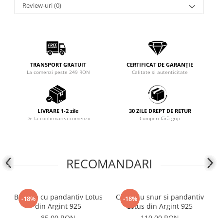
Review-uri
(0)
COLIERE
Coliere cu mărgele colorate și
Argint
Coliere cu pietre semiprețioase
TRANSPORT GRATUIT
CERTIFICAT DE GARANȚIE
La comenzi peste 249 RON
Calitate și autenticitate
LIVRARE 1-2 zile
30 ZILE DREPT DE RETUR
De la confirmarea comenzii
Cumperi fără griji
RECOMANDARI
Bratara cu pandantiv Lotus
Colier cu snur si pandantiv
-18%
-18%
din Argint 925
Lotus din Argint 925
85,00 RON
110,00 RON