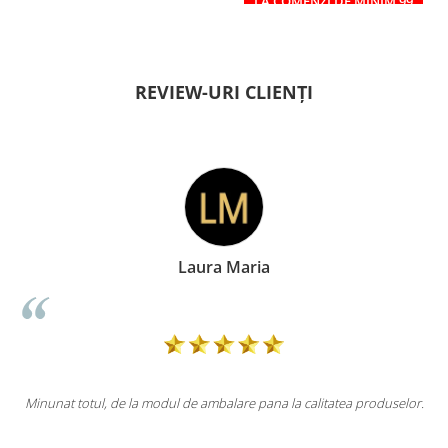
LA COMENZI DE MINIM 99
RON
REVIEW-URI CLIENȚI
Laura Maria
ca
Minunat totul, de la modul de ambalare pana la calitatea produselor.
l
i