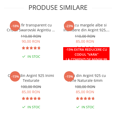
PRODUSE SIMILARE
Colier fir transparent cu
Colier cu margele albe si
-18%
-23%
Cristal Swarovski Argintiu in
inchidere din Argint 925,
Caseta din Argint 925
reglabil 38-41 cm
110,00 RON
110,00 RON
90,00 RON
85,00 RON
-15% EXTRA REDUCERE CU
CODUL ”VARA”
IN STOC
IN STOC
LA COMENZI DE MINIM 99
RON
Cercei din Argint 925 Inimi
Cercei din Argint 925 cu
-15%
-15%
Texturate
Perle Naturale 6mm
100,00 RON
100,00 RON
85,00 RON
85,00 RON
IN STOC
IN STOC