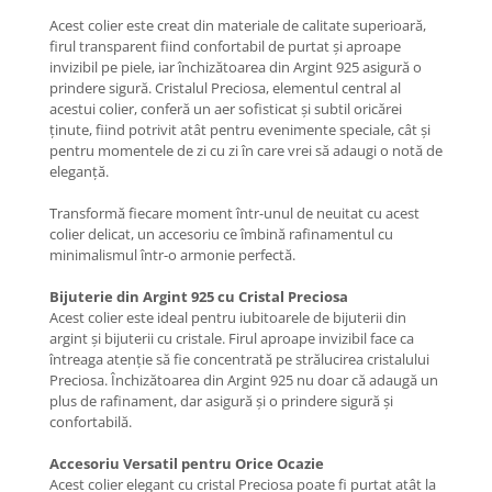
Coliere cu Flori
Acest colier este creat din materiale de calitate superioară,
Coliere cu Animale
firul transparent fiind confortabil de purtat și aproape
Coliere cu Molecule
invizibil pe piele, iar închizătoarea din Argint 925 asigură o
prindere sigură. Cristalul Preciosa, elementul central al
Coliere Diverse
acestui colier, conferă un aer sofisticat și subtil oricărei
BRĂȚĂRI
ținute, fiind potrivit atât pentru evenimente speciale, cât și
pentru momentele de zi cu zi în care vrei să adaugi o notă de
BRĂȚĂRI CU ȘNUR REGLABIL
eleganță.
Brățări din Aur cu șnur reglabil
Transformă fiecare moment într-unul de neuitat cu acest
Brățări din Argint cu șnur reglabil
colier delicat, un accesoriu ce îmbină rafinamentul cu
BRĂȚĂRI CU PIETRE SEMIPREȚIOASE
minimalismul într-o armonie perfectă.
Brățări din Aur cu pietre
semiprețioase
Bijuterie din Argint 925 cu Cristal Preciosa
Acest colier este ideal pentru iubitoarele de bijuterii din
Brățări din Argint cu pietre
argint și bijuterii cu cristale. Firul aproape invizibil face ca
semiprețioase
întreaga atenție să fie concentrată pe strălucirea cristalului
Brățări elastice cu pietre
Preciosa. Închizătoarea din Argint 925 nu doar că adaugă un
semiprețioase
plus de rafinament, dar asigură și o prindere sigură și
confortabilă.
BRĂȚĂRI DE PICIOR
Brățări de picior din Aur
Accesoriu Versatil pentru Orice Ocazie
Acest colier elegant cu cristal Preciosa poate fi purtat atât la
Brățări de picior din Argint