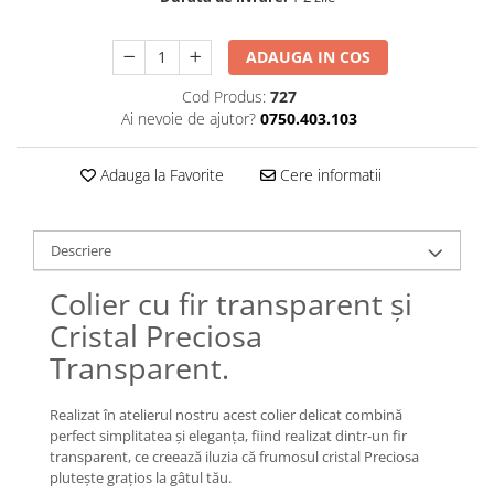
Lănțișoare cu Soare
Lănțișoare cu Semilună
ADAUGA IN COS
Lănțișoare cu Zodii
Lănțișoare cu Animale
Cod Produs:
727
Ai nevoie de ajutor?
0750.403.103
Lănțișoare cu Molecule
Lănțișoare cu Pietre Naturale
Adauga la Favorite
Cere informatii
Lănțișoare Argint Diverse
COLIERE CU PERLE
Coliere cu Perle Naturale
Descriere
Coliere cu Perle Preciosa
Colier cu fir transparent și
COLIERE ȘNUR REGLABIL
Cristal Preciosa
Coliere cu Inimioare
Transparent.
Coliere cu Cruce
Coliere cu Stea
Realizat în atelierul nostru acest colier delicat combină
Coliere cu Soare
perfect simplitatea și eleganța, fiind realizat dintr-un fir
Coliere cu Semilună
transparent, ce creează iluzia că frumosul cristal Preciosa
Coliere cu Zodii
plutește grațios la gâtul tău.