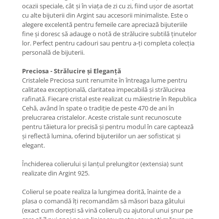
ocazii speciale, cât și în viața de zi cu zi, fiind ușor de asortat
COLIERE
cu alte bijuterii din Argint sau accesorii minimaliste. Este o
alegere excelentă pentru femeile care apreciază bijuteriile
Coliere cu mărgele colorate și
fine și doresc să adauge o notă de strălucire subtilă ținutelor
Argint
lor. Perfect pentru cadouri sau pentru a-ți completa colecția
Coliere cu pietre semiprețioase
personală de bijuterii.
Preciosa - Strălucire și Eleganță
Cristalele Preciosa sunt renumite în întreaga lume pentru
calitatea excepțională, claritatea impecabilă și strălucirea
rafinată. Fiecare cristal este realizat cu măiestrie în Republica
Cehă, având în spate o tradiție de peste 470 de ani în
prelucrarea cristalelor. Aceste cristale sunt recunoscute
pentru tăietura lor precisă și pentru modul în care captează
și reflectă lumina, oferind bijuteriilor un aer sofisticat și
elegant.
Închiderea colierului și lanțul prelungitor (extensia) sunt
realizate din Argint 925.
Colierul se poate realiza la lungimea dorită, înainte de a
plasa o comandă îți recomandăm să măsori baza gâtului
(exact cum dorești să vină colierul) cu ajutorul unui șnur pe