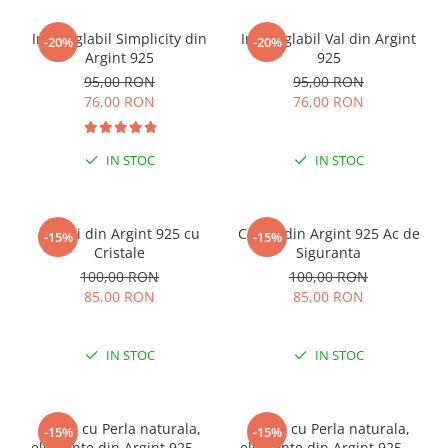
Inel reglabil Simplicity din
Inel reglabil Val din Argint
-20%
-20%
Argint 925
925
95,00 RON
95,00 RON
76,00 RON
76,00 RON
IN STOC
IN STOC
Cercei din Argint 925 cu
Cercei din Argint 925 Ac de
-15%
-15%
Cristale
Siguranta
100,00 RON
100,00 RON
85,00 RON
85,00 RON
IN STOC
IN STOC
Colier cu Perla naturala,
Colier cu Perla naturala,
-15%
-15%
elemente din Argint 925 si
elemente din Argint 925 si