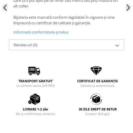
care să îl pui apoi pe un liniar sau metru sau poți măsura un
alt colier.
Bijuteria este marcată conform legislației în vigoare și vine
împreună cu certificat de calitate și garanție.
Informatii conformitate produs
Review-uri
(0)
TRANSPORT GRATUIT
CERTIFICAT DE GARANȚIE
La comenzi peste 249 RON
Calitate și autenticitate
LIVRARE 1-2 zile
30 ZILE DREPT DE RETUR
De la confirmarea comenzii
Cumperi fără griji