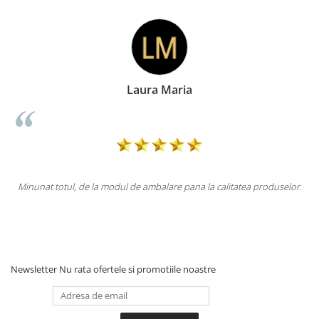
a
Doina Georgescu
na la calitatea produselor.
Totul la superlativ! Produsul, fix descrierea,
Mulțumesc.
Newsletter
Nu rata ofertele si promotiile noastre