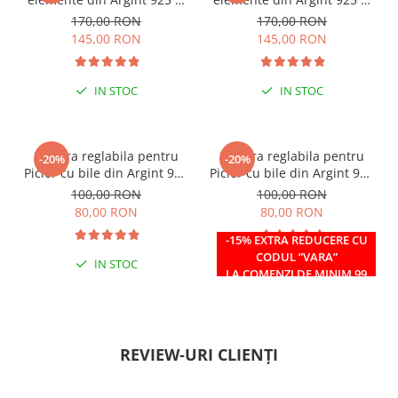
margele Miyuki, multicolor
margele Miyuki, verde/kiwi
170,00 RON
170,00 RON
145,00 RON
145,00 RON
IN STOC
IN STOC
Bratara reglabila pentru
Bratara reglabila pentru
-20%
-20%
Picior cu bile din Argint 925
Picior cu bile din Argint 925
si margele Miyuki rosii
si margele Miyuki verzi
100,00 RON
100,00 RON
80,00 RON
80,00 RON
-15% EXTRA REDUCERE CU
CODUL ”VARA”
IN STOC
IN STOC
LA COMENZI DE MINIM 99
RON
REVIEW-URI CLIENȚI