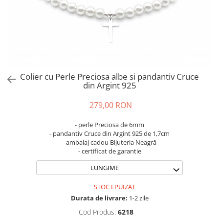
Brățări din Argint cu pietre
Coliere Transparente cu Stea
semiprețioase
Coliere Transparente cu Soare
Brățări elastice cu pietre
Coliere Transparente cu Semilună
semiprețioase
Coliere Transparente cu Zodii
LĂNȚIȘOARE ARGINT
Coliere Transparente cu Perle
Coliere Transparente cu Initiale
Colier cu Perle Preciosa albe si pandantiv Cruce
Coliere Transparente cu Flori
din Argint 925
Coliere Transparente cu Animale
279,00 RON
Coliere Transparente cu Molecule
Coliere Transparente cu Pietre
- perle Preciosa de 6mm
Naturale
- pandantiv Cruce din Argint 925 de 1,7cm
- ambalaj cadou Bijuteria Neagră
Coliere Transparente Diverse
- certificat de garantie
LĂNȚIȘOARE ARGINT
LUNGIME
Lănțișoare cu Inimioare
Lănțișoare cu Cruce
STOC EPUIZAT
Lănțișoare cu Stea
Durata de livrare:
1-2 zile
Lănțișoare cu Soare
Cod Produs:
6218