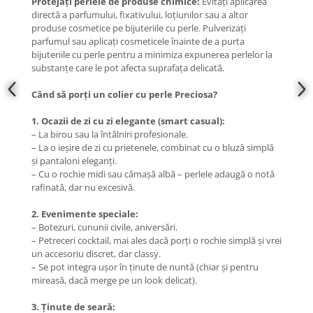
Protejați perlele de produse chimice:
Evitați aplicarea
directă a parfumului, fixativului, loțiunilor sau a altor
produse cosmetice pe bijuteriile cu perle. Pulverizați
parfumul sau aplicați cosmeticele înainte de a purta
bijuteriile cu perle pentru a minimiza expunerea perlelor la
substanțe care le pot afecta suprafața delicată.
Când să porți un colier cu perle Preciosa?
1. Ocazii de zi cu zi elegante (smart casual):
– La birou sau la întâlniri profesionale.
– La o ieșire de zi cu prietenele, combinat cu o bluză simplă
și pantaloni eleganți.
– Cu o rochie midi sau cămașă albă – perlele adaugă o notă
rafinată, dar nu excesivă.
2. Evenimente speciale:
– Botezuri, cununii civile, aniversări.
– Petreceri cocktail, mai ales dacă porți o rochie simplă și vrei
un accesoriu discret, dar classy.
– Se pot integra ușor în ținute de nuntă (chiar și pentru
mireasă, dacă merge pe un look delicat).
3. Ținute de seară: