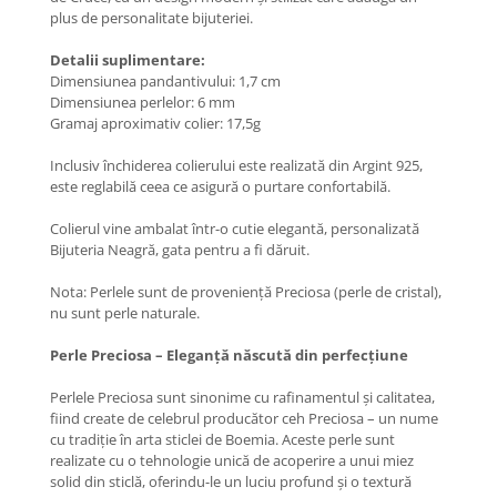
Coliere cu Animale
plus de personalitate bijuteriei.
Coliere cu Molecule
Detalii suplimentare:
Coliere Diverse
Dimensiunea pandantivului: 1,7 cm
BRĂȚĂRI
Dimensiunea perlelor: 6 mm
Gramaj aproximativ colier: 17,5g
BRĂȚĂRI CU ȘNUR REGLABIL
Brățări din Aur cu șnur reglabil
Inclusiv închiderea colierului este realizată din Argint 925,
este reglabilă ceea ce asigură o purtare confortabilă.
Brățări din Argint cu șnur reglabil
BRĂȚĂRI CU PIETRE SEMIPREȚIOASE
Colierul vine ambalat într-o cutie elegantă, personalizată
Brățări din Aur cu pietre
Bijuteria Neagră, gata pentru a fi dăruit.
semiprețioase
Nota: Perlele sunt de proveniență Preciosa (perle de cristal),
Brățări din Argint cu pietre
nu sunt perle naturale.
semiprețioase
Brățări elastice cu pietre
Perle Preciosa – Eleganță născută din perfecțiune
semiprețioase
Perlele Preciosa sunt sinonime cu rafinamentul și calitatea,
BRĂȚĂRI DE PICIOR
fiind create de celebrul producător ceh Preciosa – un nume
Brățări de picior din Aur
cu tradiție în arta sticlei de Boemia. Aceste perle sunt
realizate cu o tehnologie unică de acoperire a unui miez
Brățări de picior din Argint
solid din sticlă, oferindu-le un luciu profund și o textură
COLIERE