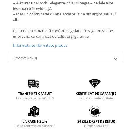
– Alăturat unei rochii elegante, chiar și negre – perlele albe
ies superb în evidență.
– Ideal în combinație cu alte accesorii fine din argint sau aur
alb.
Bijuteria este marcată conform legislației în vigoare și vine
împreună cu certificat de calitate și garanție.
Informatii conformitate produs
Review-uri
(0)
TRANSPORT GRATUIT
CERTIFICAT DE GARANȚIE
La comenzi peste 249 RON
Calitate și autenticitate
LIVRARE 1-2 zile
30 ZILE DREPT DE RETUR
De la confirmarea comenzii
Cumperi fără griji