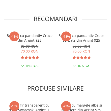
RECOMANDARI
Bratara cu pandantiv Cruce
Bratara cu pandantiv Cruce
-18%
-18%
din Argint 925
curbata din Argint 925
85,00 RON
85,00 RON
70,00 RON
70,00 RON
IN STOC
IN STOC
PRODUSE SIMILARE
Colier fir transparent cu
Colier cu margele albe si
-18%
-23%
Cristal Swarovski Argintiu in
inchidere din Argint 925,