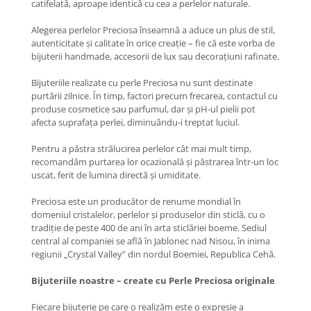
catifelată, aproape identică cu cea a perlelor naturale.
Coliere cu mărgele colorate și
Alegerea perlelor Preciosa înseamnă a aduce un plus de stil,
Argint
autenticitate și calitate în orice creație – fie că este vorba de
Coliere cu pietre semiprețioase
bijuterii handmade, accesorii de lux sau decorațiuni rafinate.
Bijuteriile realizate cu perle Preciosa nu sunt destinate
purtării zilnice. În timp, factori precum frecarea, contactul cu
produse cosmetice sau parfumul, dar și pH-ul pielii pot
afecta suprafața perlei, diminuându-i treptat luciul.
Pentru a păstra strălucirea perlelor cât mai mult timp,
recomandăm purtarea lor ocazională și păstrarea într-un loc
uscat, ferit de lumina directă și umiditate.
​Preciosa este un producător de renume mondial în
domeniul cristalelor, perlelor și produselor din sticlă, cu o
tradiție de peste 400 de ani în arta sticlăriei boeme. Sediul
central al companiei se află în Jablonec nad Nisou, în inima
regiunii „Crystal Valley” din nordul Boemiei, Republica Cehă.
Bijuteriile noastre – create cu Perle Preciosa originale
Fiecare bijuterie pe care o realizăm este o expresie a