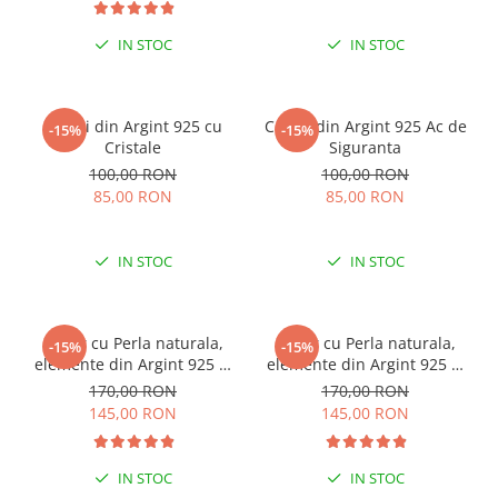
IN STOC
IN STOC
Cercei din Argint 925 cu
Cercei din Argint 925 Ac de
-15%
-15%
Cristale
Siguranta
100,00 RON
100,00 RON
85,00 RON
85,00 RON
IN STOC
IN STOC
Colier cu Perla naturala,
Colier cu Perla naturala,
-15%
-15%
elemente din Argint 925 si
elemente din Argint 925 si
margele Miyuki, multicolor
margele Miyuki, verde/kiwi
170,00 RON
170,00 RON
145,00 RON
145,00 RON
IN STOC
IN STOC