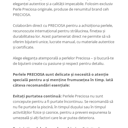
eleganței autentice și a calității impecabile. Folosim exclusiv
Perle Preciosa originale, produse de renumitul brand ceh
PRECIOSA.
Colaborăm direct cu PRECIOSA pentru a achiziționa perlele,
recunoscute internațional pentru strălucirea, finețea și
durabilitatea lor. Acest parteneriat direct ne permite să vă
oferim bijuterii unice, lucrate manual, cu materiale autentice
și certificate.
Alege eleganța atemporală a perlelor Preciosa – și bucură-te
de bijuterii create cu pasiune și respect pentru detaliu.
Perlele PRECIOSA sunt delicate și necesită o atenție
specială pentru a-și menține frumusețea în timp. Iată
câteva recomandări esențiale:
Evitați purtatea continuă:
Perlele Preciosa nu sunt
concepute pentru a fi purtate încontinuu. Se recomandă să
nu fie purtate la piscină, în timpul dușului sau în timpul
activităților fizice și casnice, pentru a preveni expunerea la
umezeală și alți factori care le-ar putea deteriora.