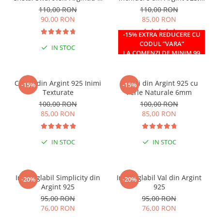
Caseta din Argint 925
reglabil 38-41 cm
110,00 RON
110,00 RON
90,00 RON
85,00 RON
-15% EXTRA REDUCERE CU
CODUL ”VARA”
IN STOC
IN STOC
LA COMENZI DE MINIM 99
RON
Cercei din Argint 925 Inimi
Cercei din Argint 925 cu
-15%
-15%
Texturate
Perle Naturale 6mm
100,00 RON
100,00 RON
85,00 RON
85,00 RON
IN STOC
IN STOC
Inel reglabil Simplicity din
Inel reglabil Val din Argint
-20%
-20%
Argint 925
925
95,00 RON
95,00 RON
76,00 RON
76,00 RON