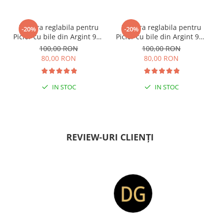
ESENȚIAL VARA ACEASTA
ESENȚIAL VARA ACEASTA
Bratara reglabila pentru
Bratara reglabila pentru
-20%
-20%
Picior cu bile din Argint 925
Picior cu bile din Argint 925
si margele Miyuki rosii
si margele Miyuki verzi
100,00 RON
100,00 RON
80,00 RON
80,00 RON
IN STOC
IN STOC
PENTRU ZILE ÎNSORITE
PENTRU ZILE ÎNSORITE
REVIEW-URI CLIENȚI