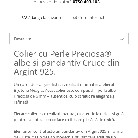
Lănțișoare cu Semilună
Ai nevoie de ajutor?
0750.403.103
Lănțișoare cu Zodii
Adauga la Favorite
Cere informatii
Lănțișoare cu Animale
Lănțișoare cu Molecule
Lănțișoare cu Pietre Naturale
Descriere
Lănțișoare Argint Diverse
COLIERE CU PERLE
Colier cu Perle Preciosa®
Coliere cu Perle Naturale
albe si pandantiv Cruce din
Coliere cu Perle Preciosa
Argint 925.
COLIERE ȘNUR REGLABIL
Un colier delicat și sofisticat, realizat manual în atelierul
Coliere cu Inimioare
Bijuteria Neagră. Acest colier este compus din perle albe
Coliere cu Cruce
Preciosa de 6 mm – autentice, cu o strălucire elegantă și
Coliere cu Stea
rafinată.
Coliere cu Soare
Fiecare colier este realizat manual, cu atenție la detalii și grijă
Coliere cu Semilună
pentru calitate, ceea ce face ca fiecare piesă să fie unică.
Coliere cu Zodii
Elementul central este un pandantiv din Argint 925 în formă
Coliere cu Flori
de Cruce, cu un design modern și stilizat care adaugă un