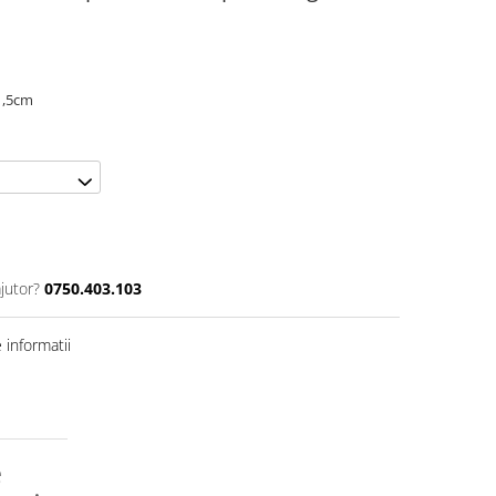
 1,5cm
jutor?
0750.403.103
informatii
e