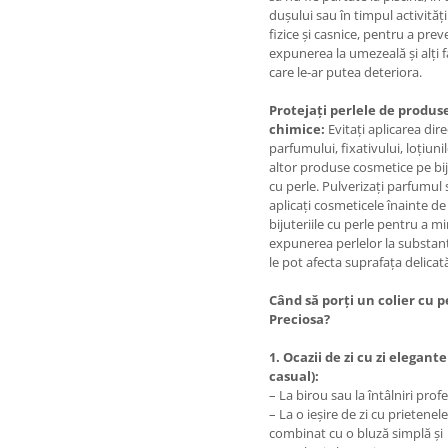
dușului sau în timpul activități
fizice și casnice, pentru a prev
expunerea la umezeală și alți f
care le-ar putea deteriora.
Protejați perlele de produs
chimice:
Evitați aplicarea dire
parfumului, fixativului, loțiuni
altor produse cosmetice pe bij
cu perle. Pulverizați parfumul
aplicați cosmeticele înainte de
bijuteriile cu perle pentru a m
expunerea perlelor la substan
le pot afecta suprafața delicat
Când să porți un colier cu p
Preciosa?
1. Ocazii de zi cu zi elegant
casual):
– La birou sau la întâlniri prof
– La o ieșire de zi cu prietenele
combinat cu o bluză simplă și