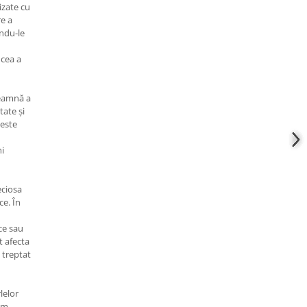
izate cu
re a
indu-le
 cea a
seamnă a
tate și
 este
ni
eciosa
ce. În
ce sau
t afecta
 treptat
lelor
ăm