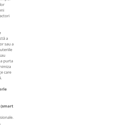
lor
eni
actori
e
ctă a
lor sau a
uteriile
 sau
 a purta
inimiza
țe care
ă.
erle
e (smart
esionale.
,