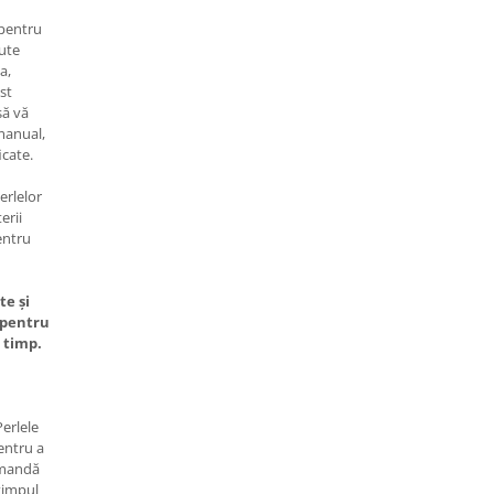
 pentru
cute
a,
est
să vă
 manual,
icate.
erlelor
erii
entru
te și
 pentru
 timp.
erlele
entru a
omandă
 timpul