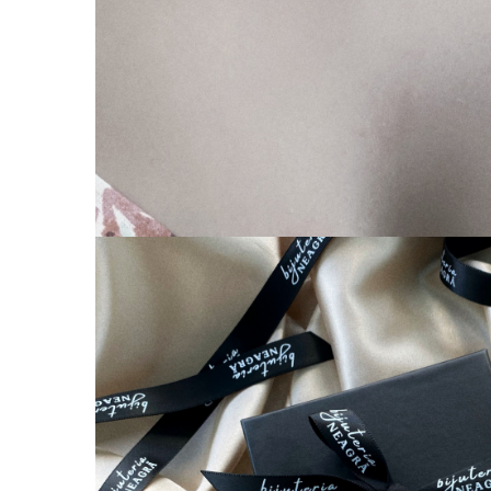
Coliere cu Animale
Coliere cu Molecule
Coliere Diverse
BRĂȚĂRI
BRĂȚĂRI CU ȘNUR REGLABIL
Brățări din Aur cu șnur reglabil
Brățări din Argint cu șnur reglabil
BRĂȚĂRI CU PIETRE SEMIPREȚIOASE
Brățări din Aur cu pietre
semiprețioase
Brățări din Argint cu pietre
semiprețioase
Brățări elastice cu pietre
semiprețioase
BRĂȚĂRI DE PICIOR
Brățări de picior din Aur
Brățări de picior din Argint
COLIERE