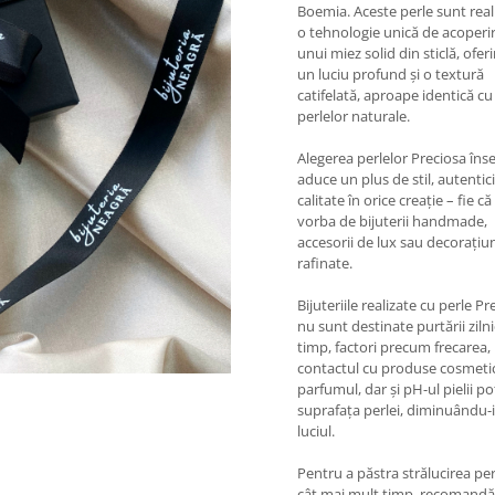
Boemia. Aceste perle sunt real
o tehnologie unică de acoperi
unui miez solid din sticlă, ofer
un luciu profund și o textură
catifelată, aproape identică cu
perlelor naturale.
Alegerea perlelor Preciosa în
aduce un plus de stil, autentici
calitate în orice creație – fie că
vorba de bijuterii handmade,
accesorii de lux sau decorațiu
rafinate.
Bijuteriile realizate cu perle Pr
nu sunt destinate purtării zilni
timp, factori precum frecarea,
contactul cu produse cosmeti
parfumul, dar și pH-ul pielii po
suprafața perlei, diminuându-i
luciul.
Pentru a păstra strălucirea per
cât mai mult timp, recomand