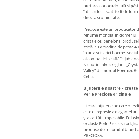
purtarea lor ocazională și păs
într-un loc uscat, ferit de lumi
directă și umiditate.
​Preciosa este un producător 
renume mondial în domeniul
cristalelor, perlelor și produse
sticlă, cu o tradiție de peste 4
în arta sticlăriei boeme. Sediul
al companiei se află în Jablon
Nisou, în inima regiunii „Crysta
Valley” din nordul Boemiei, Re
Cehă.
Bijuteriile noastre – create
Perle Preciosa originale
Fiecare bijuterie pe care o rea
este o expresie a eleganței au
și a calității impecabile. Folosi
exclusiv Perle Preciosa original
produse de renumitul brand 
PRECIOSA.