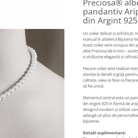
Preciosa® albe
pandantiv Ari
din Argint 925
Un colier delicat și sofisticat, r
manual în atelierul Bijuteria N
Acest colier este compus din p
albe Preciosa de 6 mm – auten
o strălucire elegantă și rafinat
Fiecare colier este realizat ma
atenție la detalii și grijă pentru
calitate, ceea ce face ca fiecar
să fie unică.
Elementul central este un pan
din Argint 925 în formă de arip
designul modern și stilizat car
adaugă un plus de personalita
bijuteriei.
Detalii suplimentare: