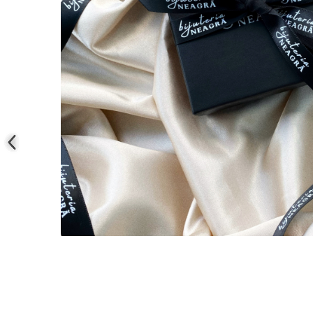
Coliere cu mărgele colorate și
Argint
Coliere cu pietre semiprețioase