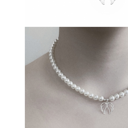
Lănțișoare cu Semilună
Lănțișoare cu Zodii
Lănțișoare cu Animale
Lănțișoare cu Molecule
Lănțișoare cu Pietre Naturale
Lănțișoare Argint Diverse
COLIERE CU PERLE
Coliere cu Perle Naturale
Coliere cu Perle Preciosa
COLIERE ȘNUR REGLABIL
Coliere cu Inimioare
Coliere cu Cruce
Coliere cu Stea
Coliere cu Soare
Coliere cu Semilună
Coliere cu Zodii
Coliere cu Flori