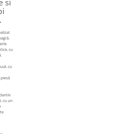
 si
pi
.
ealizat
eagră.
erle
tice, cu
ă.
nual, cu
e piesă
dantiv
i, cu un
e
te