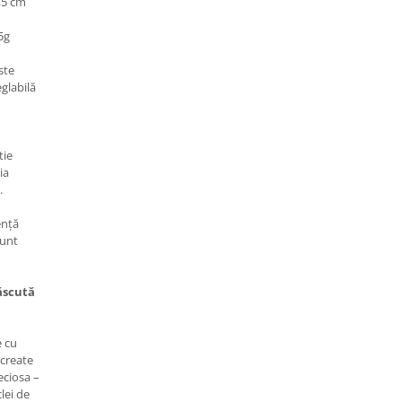
,5 cm
5g
ste
eglabilă
tie
ia
.
ență
sunt
ăscută
e cu
 create
eciosa –
lei de