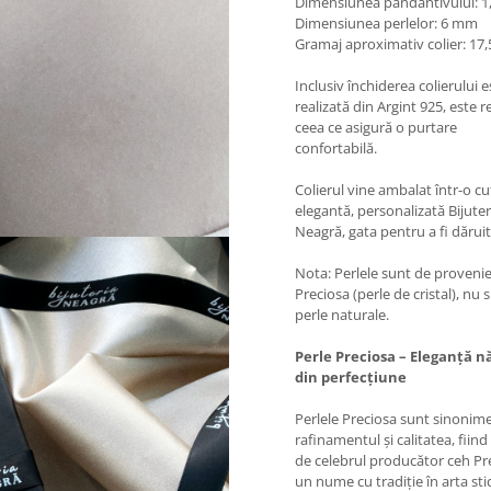
Dimensiunea pandantivului: 1
Dimensiunea perlelor: 6 mm
Gramaj aproximativ colier: 17,
Inclusiv închiderea colierului e
realizată din Argint 925, este r
ceea ce asigură o purtare
confortabilă.
Colierul vine ambalat într-o cu
elegantă, personalizată Bijuter
Neagră, gata pentru a fi dăruit
Nota: Perlele sunt de proveni
Preciosa (perle de cristal), nu 
perle naturale.
Perle Preciosa – Eleganță n
din perfecțiune
Perlele Preciosa sunt sinonim
rafinamentul și calitatea, fiind
de celebrul producător ceh Pr
un nume cu tradiție în arta stic