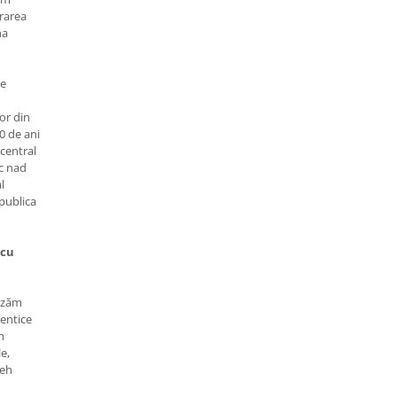
trarea
na
de
lor din
00 de ani
 central
ec nad
l
publica
 cu
lizăm
tentice
m
e,
ceh