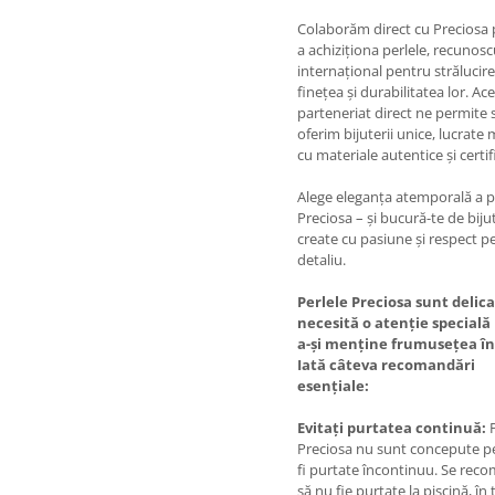
Colaborăm direct cu Preciosa
a achiziționa perlele, recunos
internațional pentru strălucire
finețea și durabilitatea lor. Ac
parteneriat direct ne permite 
oferim bijuterii unice, lucrate
cu materiale autentice și certif
Alege eleganța atemporală a p
Preciosa – și bucură-te de bijut
create cu pasiune și respect p
detaliu.
Perlele Preciosa sunt delica
necesită o atenție specială
a-și menține frumusețea în
Iată câteva recomandări
esențiale:
Evitați purtatea continuă:
P
Preciosa nu sunt concepute p
fi purtate încontinuu. Se rec
să nu fie purtate la piscină, în