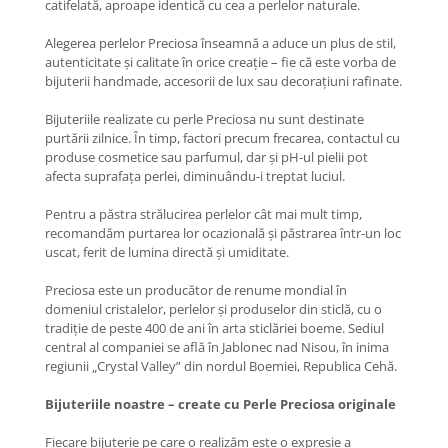
catifelată, aproape identică cu cea a perlelor naturale.
COLIERE
Alegerea perlelor Preciosa înseamnă a aduce un plus de stil,
Coliere cu mărgele colorate și
autenticitate și calitate în orice creație – fie că este vorba de
Argint
bijuterii handmade, accesorii de lux sau decorațiuni rafinate.
Coliere cu pietre semiprețioase
Bijuteriile realizate cu perle Preciosa nu sunt destinate
purtării zilnice. În timp, factori precum frecarea, contactul cu
produse cosmetice sau parfumul, dar și pH-ul pielii pot
afecta suprafața perlei, diminuându-i treptat luciul.
Pentru a păstra strălucirea perlelor cât mai mult timp,
recomandăm purtarea lor ocazională și păstrarea într-un loc
uscat, ferit de lumina directă și umiditate.
​Preciosa este un producător de renume mondial în
domeniul cristalelor, perlelor și produselor din sticlă, cu o
tradiție de peste 400 de ani în arta sticlăriei boeme. Sediul
central al companiei se află în Jablonec nad Nisou, în inima
regiunii „Crystal Valley” din nordul Boemiei, Republica Cehă.
Bijuteriile noastre – create cu Perle Preciosa originale
Fiecare bijuterie pe care o realizăm este o expresie a