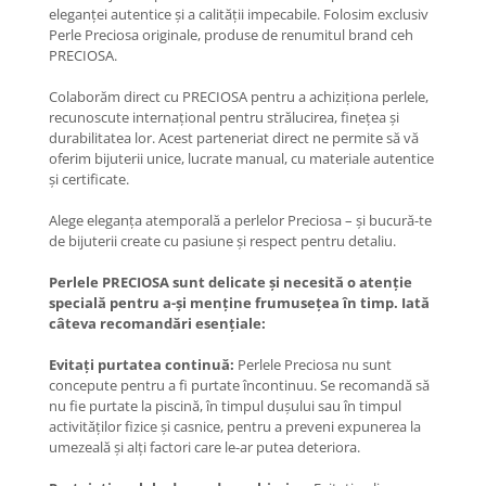
eleganței autentice și a calității impecabile. Folosim exclusiv
Perle Preciosa originale, produse de renumitul brand ceh
PRECIOSA.
Colaborăm direct cu PRECIOSA pentru a achiziționa perlele,
recunoscute internațional pentru strălucirea, finețea și
durabilitatea lor. Acest parteneriat direct ne permite să vă
oferim bijuterii unice, lucrate manual, cu materiale autentice
și certificate.
Alege eleganța atemporală a perlelor Preciosa – și bucură-te
de bijuterii create cu pasiune și respect pentru detaliu.
Perlele PRECIOSA sunt delicate și necesită o atenție
specială pentru a-și menține frumusețea în timp. Iată
câteva recomandări esențiale:
Evitați purtatea continuă:
Perlele Preciosa nu sunt
concepute pentru a fi purtate încontinuu. Se recomandă să
nu fie purtate la piscină, în timpul dușului sau în timpul
activităților fizice și casnice, pentru a preveni expunerea la
umezeală și alți factori care le-ar putea deteriora.