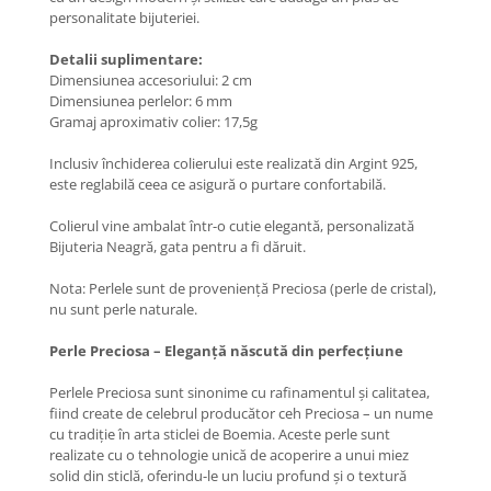
Coliere cu Flori
personalitate bijuteriei.
Coliere cu Animale
Detalii suplimentare:
Coliere cu Molecule
Dimensiunea accesoriului: 2 cm
Coliere Diverse
Dimensiunea perlelor: 6 mm
Gramaj aproximativ colier: 17,5g
BRĂȚĂRI
BRĂȚĂRI CU ȘNUR REGLABIL
Inclusiv închiderea colierului este realizată din Argint 925,
este reglabilă ceea ce asigură o purtare confortabilă.
Brățări din Aur cu șnur reglabil
Brățări din Argint cu șnur reglabil
Colierul vine ambalat într-o cutie elegantă, personalizată
BRĂȚĂRI CU PIETRE SEMIPREȚIOASE
Bijuteria Neagră, gata pentru a fi dăruit.
Brățări din Aur cu pietre
Nota: Perlele sunt de proveniență Preciosa (perle de cristal),
semiprețioase
nu sunt perle naturale.
Brățări din Argint cu pietre
semiprețioase
Perle Preciosa – Eleganță născută din perfecțiune
Brățări elastice cu pietre
Perlele Preciosa sunt sinonime cu rafinamentul și calitatea,
semiprețioase
fiind create de celebrul producător ceh Preciosa – un nume
BRĂȚĂRI DE PICIOR
cu tradiție în arta sticlei de Boemia. Aceste perle sunt
realizate cu o tehnologie unică de acoperire a unui miez
Brățări de picior din Aur
solid din sticlă, oferindu-le un luciu profund și o textură
Brățări de picior din Argint