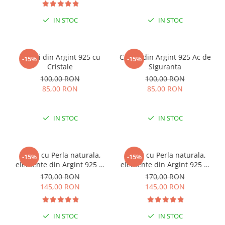
IN STOC
IN STOC
Cercei din Argint 925 cu
Cercei din Argint 925 Ac de
-15%
-15%
Cristale
Siguranta
100,00 RON
100,00 RON
85,00 RON
85,00 RON
IN STOC
IN STOC
Colier cu Perla naturala,
Colier cu Perla naturala,
-15%
-15%
elemente din Argint 925 si
elemente din Argint 925 si
margele Miyuki, multicolor
margele Miyuki, verde/kiwi
170,00 RON
170,00 RON
145,00 RON
145,00 RON
IN STOC
IN STOC