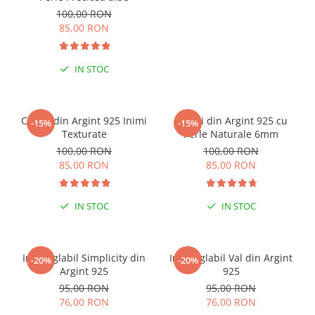
100,00 RON
85,00 RON
IN STOC
Cercei din Argint 925 Inimi
Cercei din Argint 925 cu
-15%
-15%
Texturate
Perle Naturale 6mm
100,00 RON
100,00 RON
85,00 RON
85,00 RON
IN STOC
IN STOC
Inel reglabil Simplicity din
Inel reglabil Val din Argint
-20%
-20%
Argint 925
925
95,00 RON
95,00 RON
76,00 RON
76,00 RON