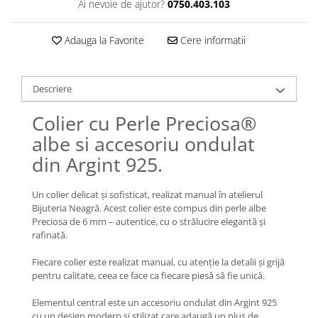
Lănțișoare cu Soare
Ai nevoie de ajutor?
0750.403.103
Lănțișoare cu Semilună
Adauga la Favorite
Cere informatii
Lănțișoare cu Zodii
Lănțișoare cu Animale
Lănțișoare cu Molecule
Descriere
Lănțișoare cu Pietre Naturale
Lănțișoare Argint Diverse
Colier cu Perle Preciosa®
COLIERE CU PERLE
albe si accesoriu ondulat
Coliere cu Perle Naturale
din Argint 925.
Coliere cu Perle Preciosa
COLIERE ȘNUR REGLABIL
Un colier delicat și sofisticat, realizat manual în atelierul
Bijuteria Neagră. Acest colier este compus din perle albe
Coliere cu Inimioare
Preciosa de 6 mm – autentice, cu o strălucire elegantă și
Coliere cu Cruce
rafinată.
Coliere cu Stea
Fiecare colier este realizat manual, cu atenție la detalii și grijă
Coliere cu Soare
pentru calitate, ceea ce face ca fiecare piesă să fie unică.
Coliere cu Semilună
Elementul central este un accesoriu ondulat din Argint 925
Coliere cu Zodii
cu un design modern și stilizat care adaugă un plus de