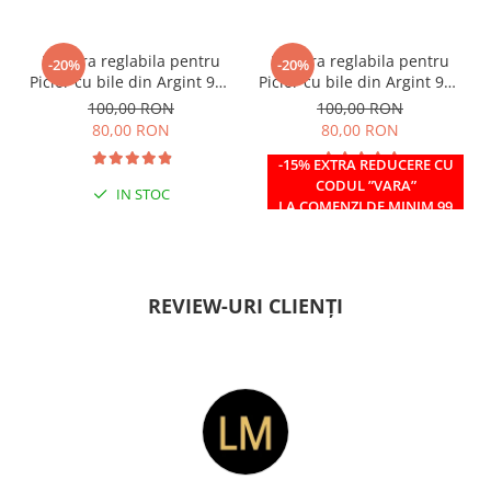
Bratara reglabila pentru
Bratara reglabila pentru
-20%
-20%
Picior cu bile din Argint 925
Picior cu bile din Argint 925
si margele Miyuki rosii
si margele Miyuki verzi
100,00 RON
100,00 RON
80,00 RON
80,00 RON
-15% EXTRA REDUCERE CU
CODUL ”VARA”
IN STOC
IN STOC
LA COMENZI DE MINIM 99
RON
REVIEW-URI CLIENȚI