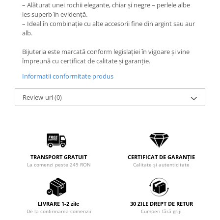
– Alăturat unei rochii elegante, chiar și negre – perlele albe
ies superb în evidență.
– Ideal în combinație cu alte accesorii fine din argint sau aur
alb.
Bijuteria este marcată conform legislației în vigoare și vine
împreună cu certificat de calitate și garanție.
Informatii conformitate produs
Review-uri
(0)
TRANSPORT GRATUIT
CERTIFICAT DE GARANȚIE
La comenzi peste 249 RON
Calitate și autenticitate
LIVRARE 1-2 zile
30 ZILE DREPT DE RETUR
De la confirmarea comenzii
Cumperi fără griji