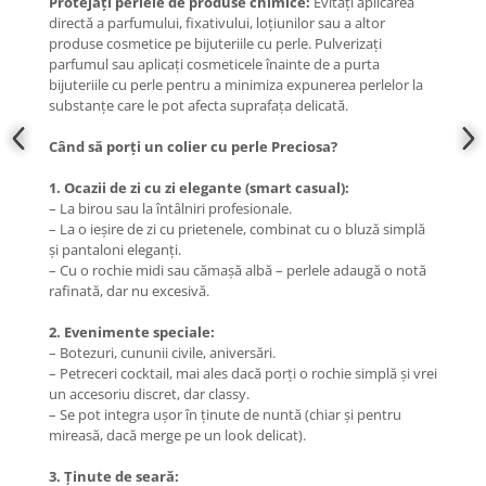
Protejați perlele de produse chimice:
Evitați aplicarea
directă a parfumului, fixativului, loțiunilor sau a altor
produse cosmetice pe bijuteriile cu perle. Pulverizați
parfumul sau aplicați cosmeticele înainte de a purta
bijuteriile cu perle pentru a minimiza expunerea perlelor la
substanțe care le pot afecta suprafața delicată.
Când să porți un colier cu perle Preciosa?
1. Ocazii de zi cu zi elegante (smart casual):
– La birou sau la întâlniri profesionale.
– La o ieșire de zi cu prietenele, combinat cu o bluză simplă
și pantaloni eleganți.
– Cu o rochie midi sau cămașă albă – perlele adaugă o notă
rafinată, dar nu excesivă.
2. Evenimente speciale:
– Botezuri, cununii civile, aniversări.
– Petreceri cocktail, mai ales dacă porți o rochie simplă și vrei
un accesoriu discret, dar classy.
– Se pot integra ușor în ținute de nuntă (chiar și pentru
mireasă, dacă merge pe un look delicat).
3. Ținute de seară: