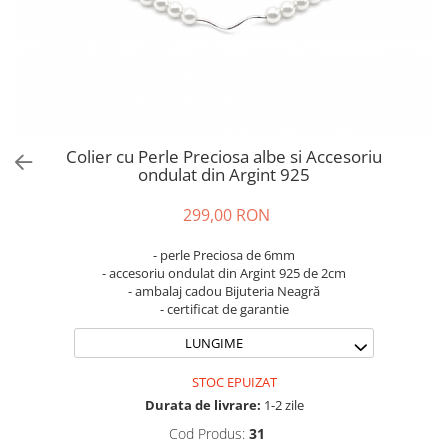
Brățări din Argint cu pietre
Coliere Transparente cu Cruce
semiprețioase
Coliere Transparente cu Stea
Brățări elastice cu pietre
Coliere Transparente cu Soare
semiprețioase
Coliere Transparente cu Semilună
LĂNȚIȘOARE ARGINT
Coliere Transparente cu Zodii
Coliere Transparente cu Perle
Colier cu Perle Preciosa albe si Accesoriu
Coliere Transparente cu Initiale
ondulat din Argint 925
Coliere Transparente cu Flori
299,00 RON
Coliere Transparente cu Animale
Coliere Transparente cu Molecule
- perle Preciosa de 6mm
Coliere Transparente cu Pietre
- accesoriu ondulat din Argint 925 de 2cm
- ambalaj cadou Bijuteria Neagră
Naturale
- certificat de garantie
Coliere Transparente Diverse
LUNGIME
LĂNȚIȘOARE ARGINT
Lănțișoare cu Inimioare
STOC EPUIZAT
Lănțișoare cu Cruce
Durata de livrare:
1-2 zile
Lănțișoare cu Stea
Cod Produs:
31