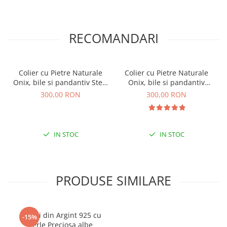
RECOMANDARI
Colier cu Pietre Naturale
Colier cu Pietre Naturale
Onix, bile si pandantiv Stele
Onix, bile si pandantiv
din Argint 925
Cruce din Argint 925
300,00 RON
300,00 RON
IN STOC
IN STOC
PRODUSE SIMILARE
Cercei din Argint 925 cu
-15%
Perle Preciosa albe