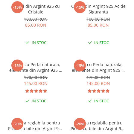
Cercei din Argint 925 cu
Cercei din Argint 925 Ac de
-15%
-15%
Cristale
Siguranta
100,00 RON
100,00 RON
85,00 RON
85,00 RON
IN STOC
IN STOC
Colier cu Perla naturala,
Colier cu Perla naturala,
-15%
-15%
elemente din Argint 925 si
elemente din Argint 925 si
margele Miyuki, multicolor
margele Miyuki, verde/kiwi
170,00 RON
170,00 RON
145,00 RON
145,00 RON
IN STOC
IN STOC
Bratara reglabila pentru
Bratara reglabila pentru
-20%
-20%
Picior cu bile din Argint 925
Picior cu bile din Argint 925