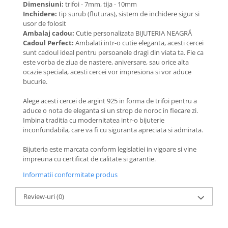
Dimensiuni:
trifoi - 7mm, tija - 10mm
Coliere cu Flori
Inchidere:
tip surub (fluturas), sistem de inchidere sigur si
Coliere cu Animale
usor de folosit
Coliere cu Molecule
Ambalaj cadou:
Cutie personalizata BIJUTERIA NEAGRĂ
Cadoul Perfect:
Ambalati intr-o cutie eleganta, acesti cercei
Coliere Diverse
sunt cadoul ideal pentru persoanele dragi din viata ta. Fie ca
BRĂȚĂRI
este vorba de ziua de nastere, aniversare, sau orice alta
ocazie speciala, acesti cercei vor impresiona si vor aduce
BRĂȚĂRI CU ȘNUR REGLABIL
bucurie.
Brățări din Aur cu șnur reglabil
Brățări din Argint cu șnur reglabil
Alege acesti cercei de argint 925 in forma de trifoi pentru a
aduce o nota de eleganta si un strop de noroc in fiecare zi.
BRĂȚĂRI CU PIETRE SEMIPREȚIOASE
Imbina traditia cu modernitatea intr-o bijuterie
Brățări din Aur cu pietre
inconfundabila, care va fi cu siguranta apreciata si admirata.
semiprețioase
Bijuteria este marcata conform legislatiei in vigoare si vine
Brățări din Argint cu pietre
impreuna cu certificat de calitate si garantie.
semiprețioase
Brățări elastice cu pietre
Informatii conformitate produs
semiprețioase
BRĂȚĂRI DE PICIOR
Review-uri
(0)
Brățări de picior din Aur
Brățări de picior din Argint