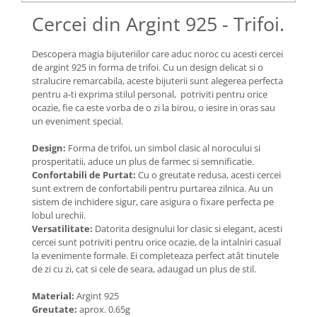
Lănțișoare cu Soare
Cercei din Argint 925 - Trifoi.
Lănțișoare cu Semilună
Lănțișoare cu Zodii
Descopera magia bijuteriilor care aduc noroc cu acesti cercei
Lănțișoare cu Animale
de argint 925 in forma de trifoi. Cu un design delicat si o
Lănțișoare cu Molecule
stralucire remarcabila, aceste bijuterii sunt alegerea perfecta
pentru a-ti exprima stilul personal, potriviti pentru orice
Lănțișoare cu Pietre Naturale
ocazie, fie ca este vorba de o zi la birou, o iesire in oras sau
Lănțișoare Argint Diverse
un eveniment special.
COLIERE CU PERLE
Design:
Forma de trifoi, un simbol clasic al norocului si
Coliere cu Perle Naturale
prosperitatii, aduce un plus de farmec si semnificatie.
Coliere cu Perle Preciosa
Confortabili de Purtat:
Cu o greutate redusa, acesti cercei
sunt extrem de confortabili pentru purtarea zilnica. Au un
COLIERE ȘNUR REGLABIL
sistem de inchidere sigur, care asigura o fixare perfecta pe
Coliere cu Inimioare
lobul urechii.
Versatilitate:
Datorita designului lor clasic si elegant, acesti
Coliere cu Cruce
cercei sunt potriviti pentru orice ocazie, de la intalniri casual
Coliere cu Stea
la evenimente formale. Ei completeaza perfect atât tinutele
Coliere cu Soare
de zi cu zi, cat si cele de seara, adaugad un plus de stil.
Coliere cu Semilună
Material:
Argint 925
Coliere cu Zodii
Greutate:
aprox. 0.65g