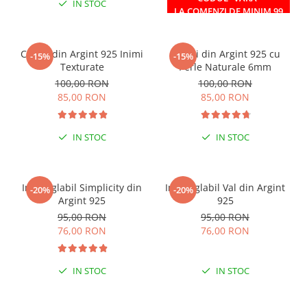
IN STOC
IN STOC
LA COMENZI DE MINIM 99
RON
Cercei din Argint 925 Inimi
Cercei din Argint 925 cu
-15%
-15%
Texturate
Perle Naturale 6mm
100,00 RON
100,00 RON
85,00 RON
85,00 RON
IN STOC
IN STOC
Inel reglabil Simplicity din
Inel reglabil Val din Argint
-20%
-20%
Argint 925
925
95,00 RON
95,00 RON
76,00 RON
76,00 RON
IN STOC
IN STOC