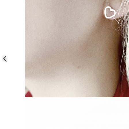
Coliere cu mărgele colorate și
Argint
Coliere cu pietre semiprețioase