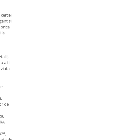
 cercei
gant si
 orice
 la
talii,
u a fi
 viata
 -
),
or de
ta,
GRĂ
925,
tate de