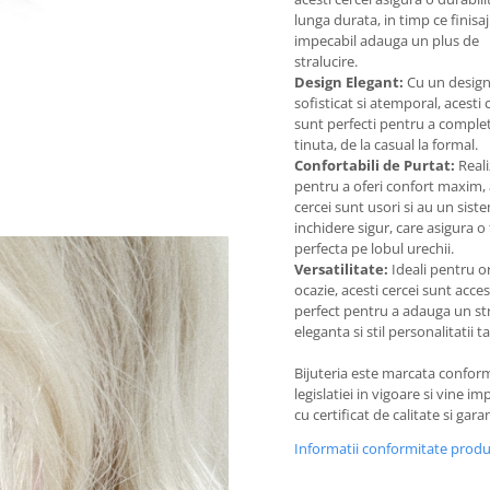
lunga durata, in timp ce finisaj
impecabil adauga un plus de
stralucire.
Design Elegant:
Cu un desig
sofisticat si atemporal, acesti 
sunt perfecti pentru a complet
tinuta, de la casual la formal.
Confortabili de Purtat:
Reali
pentru a oferi confort maxim, 
cercei sunt usori si au un sist
inchidere sigur, care asigura o 
perfecta pe lobul urechii.
Versatilitate:
Ideali pentru o
ocazie, acesti cercei sunt acces
perfect pentru a adauga un st
eleganta si stil personalitatii ta
Bijuteria este marcata confor
legislatiei in vigoare si vine i
cu certificat de calitate si garan
Informatii conformitate prod