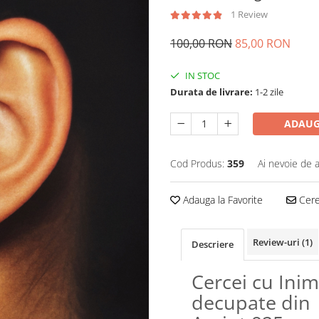
1 Review
100,00 RON
85,00 RON
IN STOC
Durata de livrare:
1-2 zile
ADAUG
Cod Produs:
359
Ai nevoie de a
Adauga la Favorite
Cere 
Review-uri
(1)
Descriere
Cercei cu Inim
decupate din