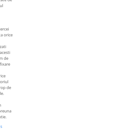
ul
n
cercei
a orice
zati
acesti
em de
fixare
rice
oriul
rop de
le.
m
mpreuna
tie.
us