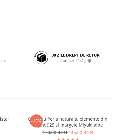
30 ZILE DREPT DE RETUR
enzii
Cumperi fără griji
istal
Colier cu Perla naturala, elemente din
Set doua
-15%
-25%
Argint 925 si margele Miyuki albe
Negre s
N
170,00 RON
145,00 RON
19