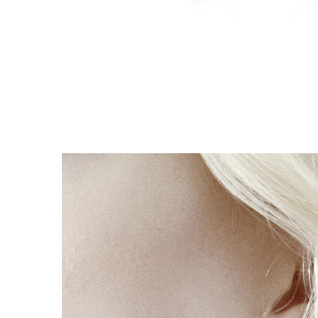
Coliere cu Animale
Coliere cu Molecule
Coliere Diverse
BRĂȚĂRI
BRĂȚĂRI CU ȘNUR REGLABIL
Brățări din Aur cu șnur reglabil
Brățări din Argint cu șnur reglabil
BRĂȚĂRI CU PIETRE SEMIPREȚIOASE
Brățări din Aur cu pietre
semiprețioase
Brățări din Argint cu pietre
semiprețioase
Brățări elastice cu pietre
semiprețioase
BRĂȚĂRI DE PICIOR
Brățări de picior din Aur
Brățări de picior din Argint
COLIERE