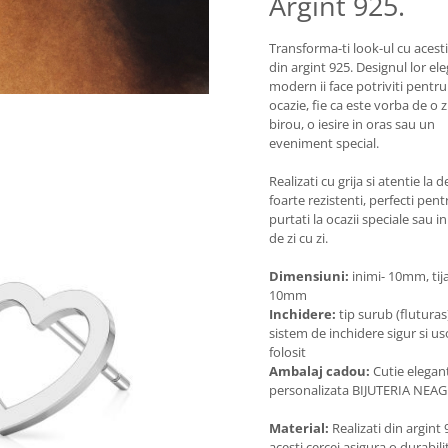
Argint 925.
Transforma-ti look-ul cu acesti
din argint 925. Designul lor ele
modern ii face potriviti pentru
ocazie, fie ca este vorba de o zi
birou, o iesire in oras sau un
eveniment special.
Realizati cu grija si atentie la de
foarte rezistenti, perfecti pentr
purtati la ocazii speciale sau in
de zi cu zi.
Dimensiuni:
inimi- 10mm, tija
10mm
Inchidere:
tip surub (fluturas
sistem de inchidere sigur si us
folosit
Ambalaj cadou:
Cutie elegan
personalizata BIJUTERIA NEA
Material:
Realizati din argint 
acesti cercei asigura o durabili