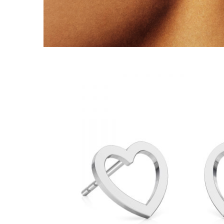
Lănțișoare cu Semilună
Lănțișoare cu Zodii
Lănțișoare cu Animale
Lănțișoare cu Molecule
Lănțișoare cu Pietre Naturale
Lănțișoare Argint Diverse
COLIERE CU PERLE
Coliere cu Perle Naturale
Coliere cu Perle Preciosa
COLIERE ȘNUR REGLABIL
Coliere cu Inimioare
Coliere cu Cruce
Coliere cu Stea
Coliere cu Soare
Coliere cu Semilună
Coliere cu Zodii
Coliere cu Flori