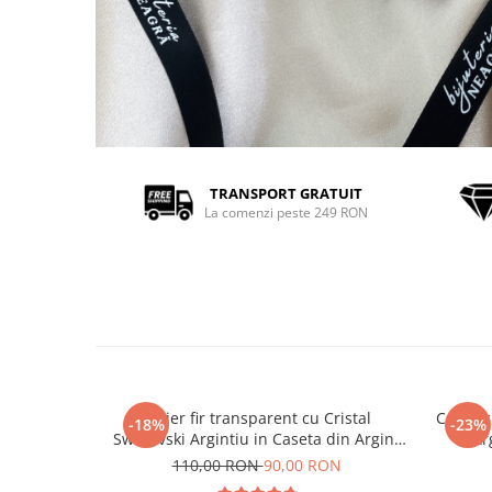
TRANSPORT GRATUIT
La comenzi peste 249 RON
Colier fir transparent cu Cristal
Colier 
-18%
-23%
Swarovski Argintiu in Caseta din Argint
Ar
925
110,00 RON
90,00 RON