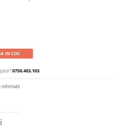
A IN COS
jutor?
0750.403.103
informatii
i