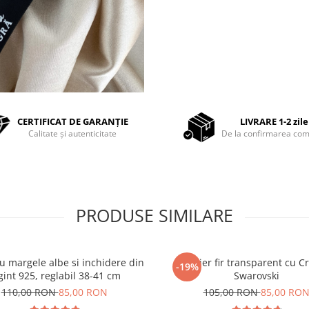
CERTIFICAT DE GARANȚIE
LIVRARE 1-2 zile
Calitate și autenticitate
De la confirmarea com
PRODUSE SIMILARE
cu margele albe si inchidere din
Colier fir transparent cu Cr
-19%
gint 925, reglabil 38-41 cm
Swarovski
110,00 RON
85,00 RON
105,00 RON
85,00 RO