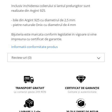
Coliere cu Flori
Inclusiv inchiderea colierului si lantul prelungitor sunt
Coliere cu Animale
realizate din Argint 925.
Coliere cu Molecule
- bile din Argint 925 cu diametrul de 2,5 mm
Coliere Diverse
- pietre naturale Onix cu diametrul de 4 mm
BRĂȚĂRI
Bijuteria este marcata conform legislatiei in vigoare si vine
BRĂȚĂRI CU ȘNUR REGLABIL
impreuna cu certificat de garantie.
Brățări din Aur cu șnur reglabil
Informatii conformitate produs
Brățări din Argint cu șnur reglabil
BRĂȚĂRI CU PIETRE SEMIPREȚIOASE
Review-uri
(0)
Brățări din Aur cu pietre
semiprețioase
Brățări din Argint cu pietre
semiprețioase
Brățări elastice cu pietre
TRANSPORT GRATUIT
CERTIFICAT DE GARANȚIE
semiprețioase
La comenzi peste 249 RON
Calitate și autenticitate
BRĂȚĂRI DE PICIOR
Brățări de picior din Aur
Brățări de picior din Argint
LIVRARE 1-2 zile
30 ZILE DREPT DE RETUR