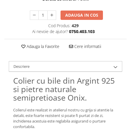
Lănțișoare cu Soare
Lănțișoare cu Semilună
ADAUGA IN COS
Lănțișoare cu Zodii
Lănțișoare cu Animale
Cod Produs:
429
Ai nevoie de ajutor?
0750.403.103
Lănțișoare cu Molecule
Lănțișoare cu Pietre Naturale
Adauga la Favorite
Cere informatii
Lănțișoare Argint Diverse
COLIERE CU PERLE
Coliere cu Perle Naturale
Descriere
Coliere cu Perle Preciosa
Colier cu bile din Argint 925
COLIERE ȘNUR REGLABIL
si pietre naturale
Coliere cu Inimioare
semipretioase Onix.
Coliere cu Cruce
Coliere cu Stea
Colierul este realizat in atelierul nostru cu grija si atentie la
Coliere cu Soare
detalii, este foarte rezistent si poate fi purtat zi de zi,
Coliere cu Semilună
inchiderea acestuia este reglabila asigurand o purtare
Coliere cu Zodii
confortabila.