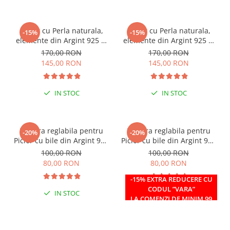
Colier cu Perla naturala,
Colier cu Perla naturala,
-15%
-15%
elemente din Argint 925 si
elemente din Argint 925 si
margele Miyuki, multicolor
margele Miyuki, verde/kiwi
170,00 RON
170,00 RON
145,00 RON
145,00 RON
IN STOC
IN STOC
Bratara reglabila pentru
Bratara reglabila pentru
-20%
-20%
Picior cu bile din Argint 925
Picior cu bile din Argint 925
si margele Miyuki rosii
si margele Miyuki verzi
100,00 RON
100,00 RON
80,00 RON
80,00 RON
-15% EXTRA REDUCERE CU
CODUL ”VARA”
IN STOC
IN STOC
LA COMENZI DE MINIM 99
RON