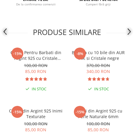
De la confirmarea comenzii
Cumperi fără griji
COLIERE
Coliere cu mărgele colorate și
Argint
Coliere cu pietre semiprețioase
PRODUSE SIMILARE
Cercei Pentru Barbati din
Bratara cu 10 bile din AUR
-15%
-8%
Argint 925 cu Cristale
14K si Cristale negre
Zirconia Patrate de 5mm
100,00 RON
370,00 RON
85,00 RON
340,00 RON
IN STOC
IN STOC
Cercei din Argint 925 Inimi
Cercei din Argint 925 cu
-15%
-15%
Texturate
Perle Naturale 6mm
100,00 RON
100,00 RON
85,00 RON
85,00 RON