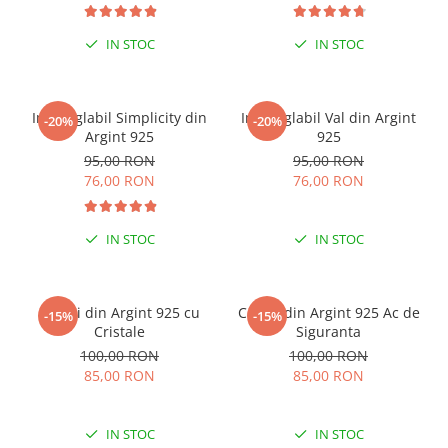
IN STOC
IN STOC
Inel reglabil Simplicity din
Inel reglabil Val din Argint
-20%
-20%
Argint 925
925
95,00 RON
95,00 RON
76,00 RON
76,00 RON
IN STOC
IN STOC
Cercei din Argint 925 cu
Cercei din Argint 925 Ac de
-15%
-15%
Cristale
Siguranta
100,00 RON
100,00 RON
85,00 RON
85,00 RON
IN STOC
IN STOC