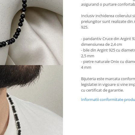
asigurand o purtare confortabi
Inclusiv inchiderea colierului si
prelungitor sunt realizate din 
925.
- pandantiv Cruce din Argint 9
dimensiunea de 2,4 cm
- bile din Argint 925 cu diamet
2,5 mm
- pietre naturale Onix cu diam
4 mm
Bijuteria este marcata confor
legislatiei in vigoare si vine i
cu certificat de garantie.
Informatii conformitate prod