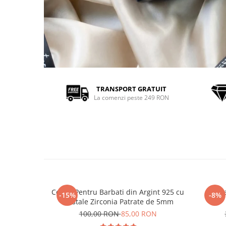
TRANSPORT GRATUIT
La comenzi peste 249 RON
Cercei Pentru Barbati din Argint 925 cu
Brat
-15%
-8%
Cristale Zirconia Patrate de 5mm
100,00 RON
85,00 RON