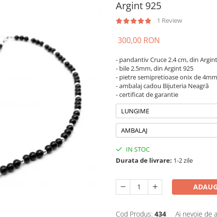
Argint 925
1 Review
300,00 RON
- pandantiv Cruce 2.4 cm, din Argin
- bile 2.5mm, din Argint 925
- pietre semipretioase onix de 4m
- ambalaj cadou Bijuteria Neagră
- certificat de garantie
LUNGIME
AMBALAJ
IN STOC
Durata de livrare:
1-2 zile
ADAUG
Cod Produs:
434
Ai nevoie de a