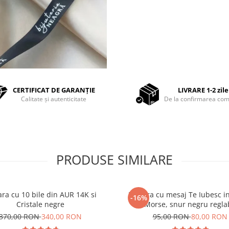
CERTIFICAT DE GARANȚIE
LIVRARE 1-2 zile
Calitate și autenticitate
De la confirmarea com
PRODUSE SIMILARE
ara cu 10 bile din AUR 14K si
Bratara cu mesaj Te Iubesc i
-16%
Cristale negre
Morse, snur negru reglab
370,00 RON
340,00 RON
95,00 RON
80,00 RON