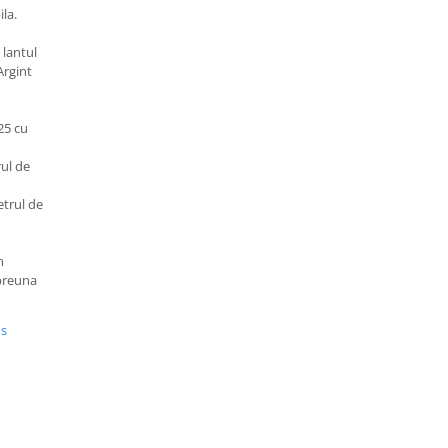
la.
 lantul
Argint
25 cu
rul de
etrul de
m
mpreuna
us