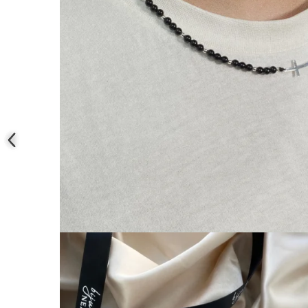
Coliere cu mărgele colorate și
Argint
Coliere cu pietre semiprețioase