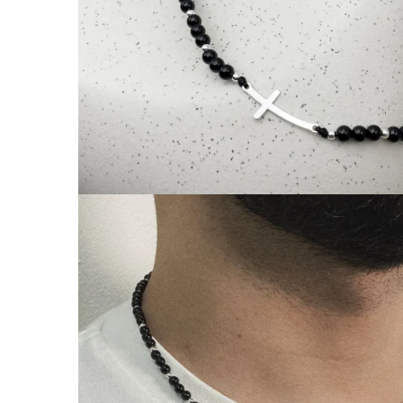
Coliere cu Animale
Coliere cu Molecule
Coliere Diverse
BRĂȚĂRI
BRĂȚĂRI CU ȘNUR REGLABIL
Brățări din Aur cu șnur reglabil
Brățări din Argint cu șnur reglabil
BRĂȚĂRI CU PIETRE SEMIPREȚIOASE
Brățări din Aur cu pietre
semiprețioase
Brățări din Argint cu pietre
semiprețioase
Brățări elastice cu pietre
semiprețioase
BRĂȚĂRI DE PICIOR
Brățări de picior din Aur
Brățări de picior din Argint
COLIERE