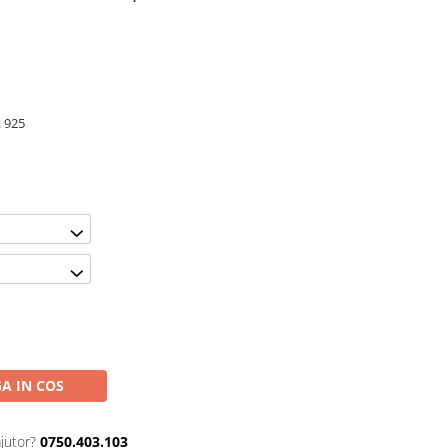
t 925
m
A IN COS
jutor?
0750.403.103