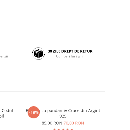
30 ZILE DREPT DE RETUR
enzii
Cumperi fără griji
n Codul
Bratara cu pandantiv Cruce din Argint
Colier cu
-18%
-17%
il
925
85,00 RON
70,00 RON
12