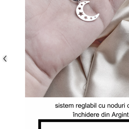
Coliere cu mărgele colorate și
Argint
Coliere cu pietre semiprețioase