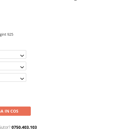
gint 925
A IN COS
jutor?
0750.403.103