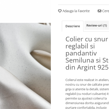
Adauga la Favorite
Cere 
Review-uri
(1)
Descriere
Colier cu snur
reglabil si
pandantiv
Semiluna si St
din Argint 925
Colierul este realizat in atelieru
nostru cu snur de calitate pr
grija si atentie la detalii, siste
reglabil (cu noduri culisante) it
permite sa ajustezi colierul la
dimensiunea dorita asigurand
purtare confortabila, inclusiv