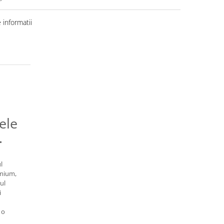
informatii
ele
.
l
emium,
mul
i
 o