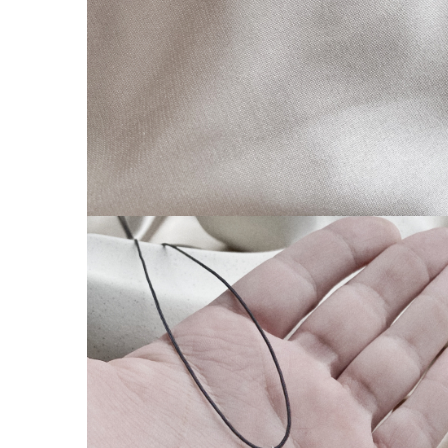
Coliere cu Animale
Coliere cu Molecule
Coliere Diverse
BRĂȚĂRI
BRĂȚĂRI CU ȘNUR REGLABIL
Brățări din Aur cu șnur reglabil
Brățări din Argint cu șnur reglabil
BRĂȚĂRI CU PIETRE SEMIPREȚIOASE
Brățări din Aur cu pietre
semiprețioase
Brățări din Argint cu pietre
semiprețioase
Brățări elastice cu pietre
semiprețioase
BRĂȚĂRI DE PICIOR
Brățări de picior din Aur
Brățări de picior din Argint
COLIERE