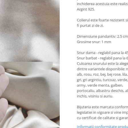
inchiderea acestuia este realiz
Argint 925.
Colierul este foarte rezistent s
fi purtat zi de zi.
Dimensiune pandantiv: 2.5 cm
Grosime snur: 1 mm
Snur dama - reglabil pana la 4
Snur barbat - reglabil pana la
Culoarea snurului este la aleg
dintre variantele disponibile: 
alb, rosu, roz, bej, bej rose, lil
gri, gri argintiu, turcoaz, verde
army, verde menta, galben,
portocaliu, albastru deschis, a
inchis, visiniu si auriu.
Bijuteria este marcata confor
legislatiei in vigoare si vine i
cu certificat de calitate si garan
Informatii conformitate prod