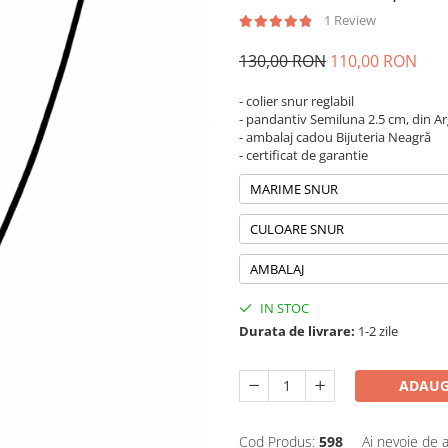
1 Review
130,00 RON
110,00 RON
- colier snur reglabil
- pandantiv Semiluna 2.5 cm, din Ar
- ambalaj cadou Bijuteria Neagră
- certificat de garantie
MARIME SNUR
CULOARE SNUR
AMBALAJ
IN STOC
Durata de livrare:
1-2 zile
ADAUG
Cod Produs:
598
Ai nevoie de a