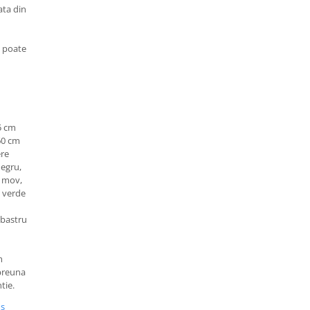
ata din
i poate
5 cm
 60 cm
ere
negru,
a, mov,
, verde
lbastru
m
mpreuna
tie.
us