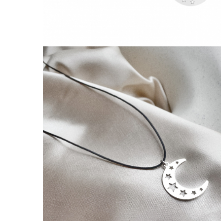
Lănțișoare cu Semilună
Lănțișoare cu Zodii
Lănțișoare cu Animale
Lănțișoare cu Molecule
Lănțișoare cu Pietre Naturale
Lănțișoare Argint Diverse
COLIERE CU PERLE
Coliere cu Perle Naturale
Coliere cu Perle Preciosa
COLIERE ȘNUR REGLABIL
Coliere cu Inimioare
Coliere cu Cruce
Coliere cu Stea
Coliere cu Soare
Coliere cu Semilună
Coliere cu Zodii
Coliere cu Flori