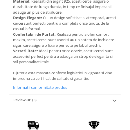
Material:
Realizati din argint 925, acesti cercei asigura o
Coliere cu Flori
durabilitate de lunga durata, in timp ce finisajul impecabil
Coliere cu Animale
adauga un plus de stralucire.
Coliere cu Molecule
Design Elegant:
Cu un design sofisticat si atemporal, acesti
cercei sunt perfecti pentru a completa orice tinuta, de la
Coliere Diverse
casual la formal.
BRĂȚĂRI
Confortabili de Purtat:
Realizati pentru a oferi confort
maxim, acesti cercei sunt usori si au un sistem de inchidere
BRĂȚĂRI CU ȘNUR REGLABIL
sigur, care asigura o fixare perfecta pe lobul urechii.
Brățări din Aur cu șnur reglabil
Versatilitate:
Ideali pentru orice ocazie, acesti cercei sunt
accesoriul perfect pentru a adauga un strop de eleganta si
Brățări din Argint cu șnur reglabil
stil personalitatii tale.
BRĂȚĂRI CU PIETRE SEMIPREȚIOASE
Brățări din Aur cu pietre
Bijuteria este marcata conform legislatiei in vigoare si vine
semiprețioase
impreuna cu certificat de calitate si garantie.
Brățări din Argint cu pietre
Informatii conformitate produs
semiprețioase
Brățări elastice cu pietre
Review-uri
(3)
semiprețioase
BRĂȚĂRI DE PICIOR
Brățări de picior din Aur
Brățări de picior din Argint