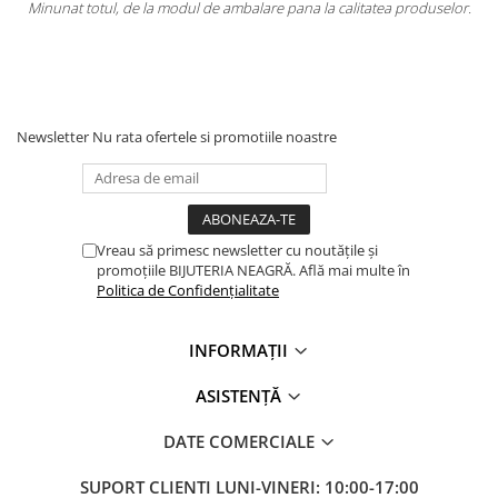
tatea produselor.
Totul la superlativ! Produsul, fix descrierea, ambalaj, 
Mulțumesc.
Newsletter
Nu rata ofertele si promotiile noastre
Vreau să primesc newsletter cu noutățile și
promoțiile BIJUTERIA NEAGRĂ. Află mai multe în
Politica de Confidențialitate
INFORMAȚII
ASISTENȚĂ
DATE COMERCIALE
SUPORT CLIENTI
LUNI-VINERI: 10:00-17:00