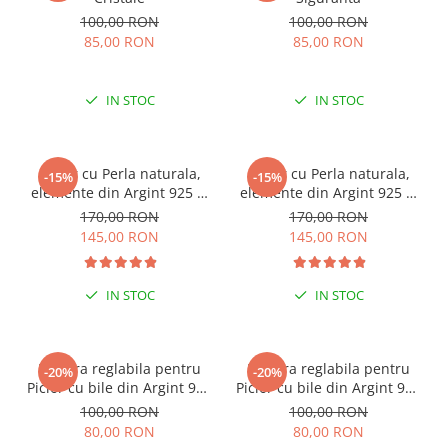
100,00 RON
100,00 RON
85,00 RON
85,00 RON
IN STOC
IN STOC
Colier cu Perla naturala,
Colier cu Perla naturala,
-15%
-15%
elemente din Argint 925 si
elemente din Argint 925 si
margele Miyuki, multicolor
margele Miyuki, verde/kiwi
170,00 RON
170,00 RON
145,00 RON
145,00 RON
IN STOC
IN STOC
Bratara reglabila pentru
Bratara reglabila pentru
-20%
-20%
Picior cu bile din Argint 925
Picior cu bile din Argint 925
si margele Miyuki rosii
si margele Miyuki verzi
100,00 RON
100,00 RON
80,00 RON
80,00 RON