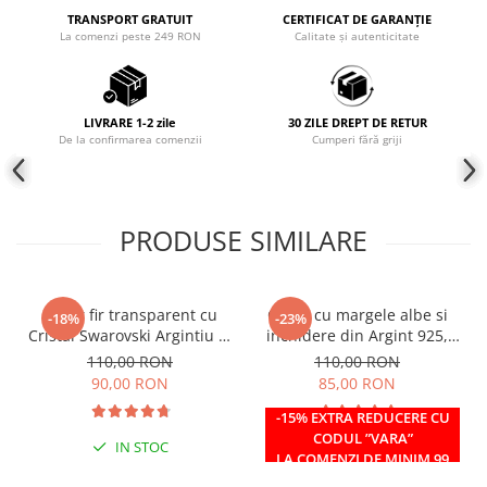
TRANSPORT GRATUIT
CERTIFICAT DE GARANȚIE
COLIERE
La comenzi peste 249 RON
Calitate și autenticitate
Coliere cu mărgele colorate și
Argint
Coliere cu pietre semiprețioase
LIVRARE 1-2 zile
30 ZILE DREPT DE RETUR
De la confirmarea comenzii
Cumperi fără griji
PRODUSE SIMILARE
Colier fir transparent cu
Colier cu margele albe si
-18%
-23%
Cristal Swarovski Argintiu in
inchidere din Argint 925,
Caseta din Argint 925
reglabil 38-41 cm
110,00 RON
110,00 RON
90,00 RON
85,00 RON
-15% EXTRA REDUCERE CU
CODUL ”VARA”
IN STOC
IN STOC
LA COMENZI DE MINIM 99
RON