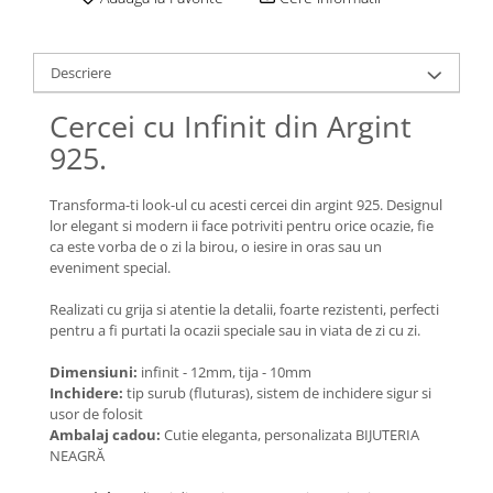
Lănțișoare cu Soare
Lănțișoare cu Semilună
Lănțișoare cu Zodii
Descriere
Lănțișoare cu Animale
Cercei cu Infinit din Argint
Lănțișoare cu Molecule
925.
Lănțișoare cu Pietre Naturale
Lănțișoare Argint Diverse
Transforma-ti look-ul cu acesti cercei din argint 925. Designul
COLIERE CU PERLE
lor elegant si modern ii face potriviti pentru orice ocazie, fie
Coliere cu Perle Naturale
ca este vorba de o zi la birou, o iesire in oras sau un
eveniment special.
Coliere cu Perle Preciosa
COLIERE ȘNUR REGLABIL
Realizati cu grija si atentie la detalii, foarte rezistenti, perfecti
pentru a fi purtati la ocazii speciale sau in viata de zi cu zi.
Coliere cu Inimioare
Coliere cu Cruce
Dimensiuni:
infinit - 12mm, tija - 10mm
Coliere cu Stea
Inchidere:
tip surub (fluturas), sistem de inchidere sigur si
usor de folosit
Coliere cu Soare
Ambalaj cadou:
Cutie eleganta, personalizata BIJUTERIA
Coliere cu Semilună
NEAGRĂ
Coliere cu Zodii