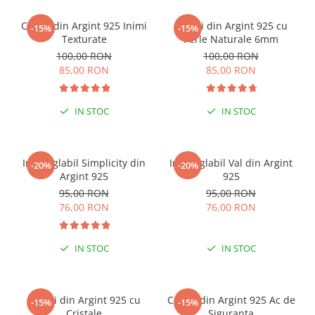
Cercei din Argint 925 Inimi
Cercei din Argint 925 cu
-15%
-15%
Texturate
Perle Naturale 6mm
100,00 RON
100,00 RON
85,00 RON
85,00 RON
IN STOC
IN STOC
Inel reglabil Simplicity din
Inel reglabil Val din Argint
-20%
-20%
Argint 925
925
95,00 RON
95,00 RON
76,00 RON
76,00 RON
IN STOC
IN STOC
Cercei din Argint 925 cu
Cercei din Argint 925 Ac de
-15%
-15%
Cristale
Siguranta