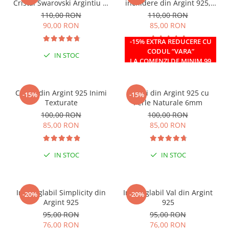
Cristal Swarovski Argintiu in
inchidere din Argint 925,
Caseta din Argint 925
reglabil 38-41 cm
110,00 RON
110,00 RON
90,00 RON
85,00 RON
-15% EXTRA REDUCERE CU
CODUL ”VARA”
IN STOC
IN STOC
LA COMENZI DE MINIM 99
RON
Cercei din Argint 925 Inimi
Cercei din Argint 925 cu
-15%
-15%
Texturate
Perle Naturale 6mm
100,00 RON
100,00 RON
85,00 RON
85,00 RON
IN STOC
IN STOC
Inel reglabil Simplicity din
Inel reglabil Val din Argint
-20%
-20%
Argint 925
925
95,00 RON
95,00 RON
76,00 RON
76,00 RON