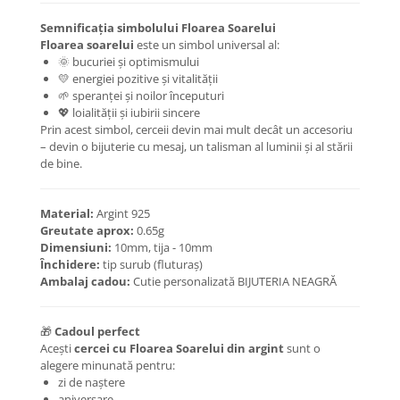
Coliere cu Flori
Semnificația simbolului Floarea Soarelui
Coliere cu Animale
Floarea soarelui
este un simbol universal al:
Coliere cu Molecule
🌞 bucuriei și optimismului
Coliere Diverse
💛 energiei pozitive și vitalității
🌱 speranței și noilor începuturi
BRĂȚĂRI
💖 loialității și iubirii sincere
BRĂȚĂRI CU ȘNUR REGLABIL
Prin acest simbol, cerceii devin mai mult decât un accesoriu
– devin o bijuterie cu mesaj, un talisman al luminii și al stării
Brățări din Aur cu șnur reglabil
de bine.
Brățări din Argint cu șnur reglabil
BRĂȚĂRI CU PIETRE SEMIPREȚIOASE
Material:
Argint 925
Brățări din Aur cu pietre
Greutate aprox:
0.65g
semiprețioase
Dimensiuni:
10mm, tija - 10mm
Brățări din Argint cu pietre
Închidere:
tip surub (fluturaș)
semiprețioase
Ambalaj cadou:
Cutie personalizată BIJUTERIA NEAGRĂ
Brățări elastice cu pietre
semiprețioase
🎁
Cadoul perfect
BRĂȚĂRI DE PICIOR
Acești
cercei cu Floarea Soarelui din argint
sunt o
alegere minunată pentru:
Brățări de picior din Aur
zi de naștere
Brățări de picior din Argint
aniversare