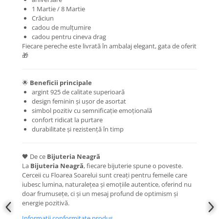
1 Martie / 8 Martie
COLIERE
Crăciun
Coliere cu mărgele colorate și
cadou de mulțumire
Argint
cadou pentru cineva drag
Fiecare pereche este livrată în ambalaj elegant, gata de oferit
Coliere cu pietre semiprețioase
🎁
🌟
Beneficii principale
argint 925 de calitate superioară
design feminin și ușor de asortat
simbol pozitiv cu semnificație emoțională
confort ridicat la purtare
durabilitate și rezistență în timp
🖤 De ce
Bijuteria Neagră
La
Bijuteria Neagră
, fiecare bijuterie spune o poveste.
Cerceii cu Floarea Soarelui sunt creați pentru femeile care
iubesc lumina, naturalețea și emoțiile autentice, oferind nu
doar frumusețe, ci și un mesaj profund de optimism și
energie pozitivă.
Informatii conformitate produs