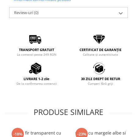
Review-uri
(0)
TRANSPORT GRATUIT
CERTIFICAT DE GARANȚIE
La comenzi peste 249 RON
Calitate și autenticitate
LIVRARE 1-2 zile
30 ZILE DREPT DE RETUR
De la confirmarea comenzii
Cumperi fără griji
PRODUSE SIMILARE
Colier fir transparent cu
Colier cu margele albe si
-18%
-23%