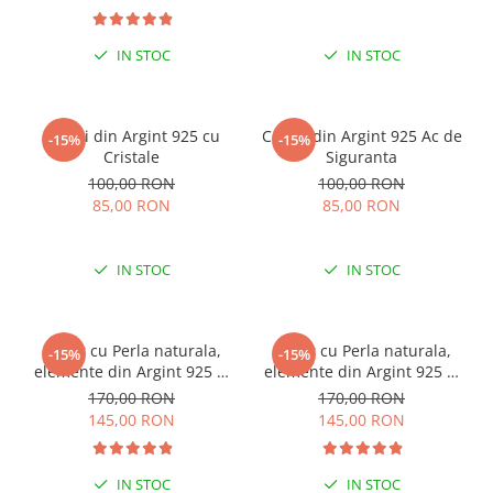
IN STOC
IN STOC
Cercei din Argint 925 cu
Cercei din Argint 925 Ac de
-15%
-15%
Cristale
Siguranta
100,00 RON
100,00 RON
85,00 RON
85,00 RON
IN STOC
IN STOC
Colier cu Perla naturala,
Colier cu Perla naturala,
-15%
-15%
elemente din Argint 925 si
elemente din Argint 925 si
margele Miyuki, multicolor
margele Miyuki, verde/kiwi
170,00 RON
170,00 RON
145,00 RON
145,00 RON
IN STOC
IN STOC