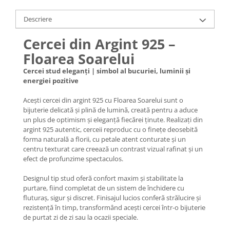
Lănțișoare cu Soare
Lănțișoare cu Semilună
Descriere
Lănțișoare cu Zodii
Cercei din Argint 925 –
Lănțișoare cu Animale
Floarea Soarelui
Lănțișoare cu Molecule
Lănțișoare cu Pietre Naturale
Cercei stud eleganți | simbol al bucuriei, luminii și
energiei pozitive
Lănțișoare Argint Diverse
COLIERE CU PERLE
Acești cercei din argint 925 cu Floarea Soarelui sunt o
bijuterie delicată și plină de lumină, creată pentru a aduce
Coliere cu Perle Naturale
un plus de optimism și eleganță fiecărei ținute. Realizați din
Coliere cu Perle Preciosa
argint 925 autentic, cerceii reproduc cu o finețe deosebită
COLIERE ȘNUR REGLABIL
forma naturală a florii, cu petale atent conturate și un
centru texturat care creează un contrast vizual rafinat și un
Coliere cu Inimioare
efect de profunzime spectaculos.
Coliere cu Cruce
Designul tip stud oferă confort maxim și stabilitate la
Coliere cu Stea
purtare, fiind completat de un sistem de închidere cu
Coliere cu Soare
fluturaș, sigur și discret. Finisajul lucios conferă strălucire și
rezistență în timp, transformând acești cercei într-o bijuterie
Coliere cu Semilună
de purtat zi de zi sau la ocazii speciale.
Coliere cu Zodii