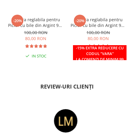
Bratara reglabila pentru
Bratara reglabila pentru
-20%
-20%
Picior cu bile din Argint 925
Picior cu bile din Argint 925
si margele Miyuki rosii
si margele Miyuki verzi
100,00 RON
100,00 RON
80,00 RON
80,00 RON
-15% EXTRA REDUCERE CU
CODUL ”VARA”
IN STOC
IN STOC
LA COMENZI DE MINIM 99
RON
REVIEW-URI CLIENȚI