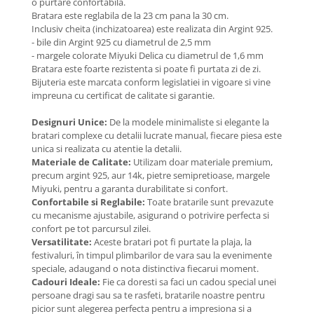
o purtare confortabila.
Coliere cu Flori
Bratara este reglabila de la 23 cm pana la 30 cm.
Coliere cu Animale
Inclusiv cheita (inchizatoarea) este realizata din Argint 925.
- bile din Argint 925 cu diametrul de 2,5 mm
Coliere cu Molecule
- margele colorate Miyuki Delica cu diametrul de 1,6 mm
Coliere Diverse
Bratara este foarte rezistenta si poate fi purtata zi de zi.
BRĂȚĂRI
Bijuteria este marcata conform legislatiei in vigoare si vine
impreuna cu certificat de calitate si garantie.
BRĂȚĂRI CU ȘNUR REGLABIL
Brățări din Aur cu șnur reglabil
Designuri Unice:
De la modele minimaliste si elegante la
bratari complexe cu detalii lucrate manual, fiecare piesa este
Brățări din Argint cu șnur reglabil
unica si realizata cu atentie la detalii.
BRĂȚĂRI CU PIETRE SEMIPREȚIOASE
Materiale de Calitate:
Utilizam doar materiale premium,
Brățări din Aur cu pietre
precum argint 925, aur 14k, pietre semipretioase, margele
semiprețioase
Miyuki, pentru a garanta durabilitate si confort.
Confortabile si Reglabile:
Toate bratarile sunt prevazute
Brățări din Argint cu pietre
cu mecanisme ajustabile, asigurand o potrivire perfecta si
semiprețioase
confort pe tot parcursul zilei.
Brățări elastice cu pietre
Versatilitate:
Aceste bratari pot fi purtate la plaja, la
semiprețioase
festivaluri, în timpul plimbarilor de vara sau la evenimente
speciale, adaugand o nota distinctiva fiecarui moment.
BRĂȚĂRI DE PICIOR
Cadouri Ideale:
Fie ca doresti sa faci un cadou special unei
Brățări de picior din Aur
persoane dragi sau sa te rasfeti, bratarile noastre pentru
picior sunt alegerea perfecta pentru a impresiona si a
Brățări de picior din Argint