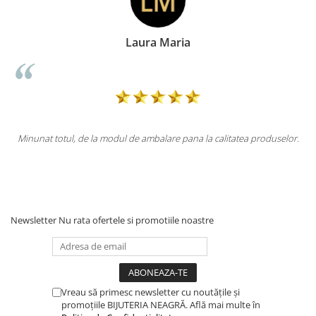
ia
Doina Georgesc
pana la calitatea produselor.
Totul la superlativ! Produsul, fix descrier
Mulțumesc.
Newsletter
Nu rata ofertele si promotiile noastre
Vreau să primesc newsletter cu noutățile și
promoțiile BIJUTERIA NEAGRĂ. Află mai multe în