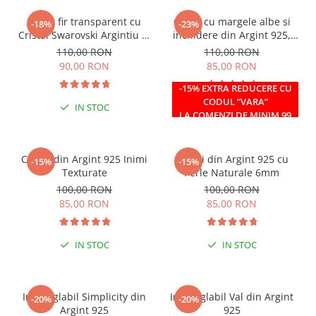
Colier fir transparent cu
Colier cu margele albe si
-18%
-23%
Cristal Swarovski Argintiu in
inchidere din Argint 925,
Caseta din Argint 925
reglabil 38-41 cm
110,00 RON
110,00 RON
90,00 RON
85,00 RON
-15% EXTRA REDUCERE CU
CODUL ”VARA”
IN STOC
IN STOC
LA COMENZI DE MINIM 99
RON
Cercei din Argint 925 Inimi
Cercei din Argint 925 cu
-15%
-15%
Texturate
Perle Naturale 6mm
100,00 RON
100,00 RON
85,00 RON
85,00 RON
IN STOC
IN STOC
Inel reglabil Simplicity din
Inel reglabil Val din Argint
-20%
-20%
Argint 925
925