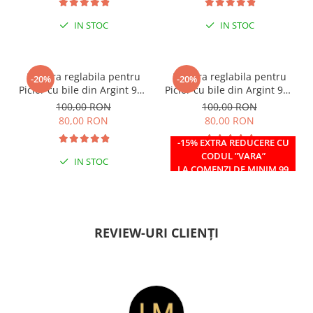
IN STOC
IN STOC
Bratara reglabila pentru
Bratara reglabila pentru
-20%
-20%
Picior cu bile din Argint 925
Picior cu bile din Argint 925
si margele Miyuki rosii
si margele Miyuki verzi
100,00 RON
100,00 RON
80,00 RON
80,00 RON
-15% EXTRA REDUCERE CU
CODUL ”VARA”
IN STOC
IN STOC
LA COMENZI DE MINIM 99
RON
REVIEW-URI CLIENȚI