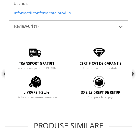
bucura.
COLIERE
Informatii conformitate produs
Coliere cu mărgele colorate și
Argint
Review-uri
(1)
Coliere cu pietre semiprețioase
TRANSPORT GRATUIT
CERTIFICAT DE GARANȚIE
La comenzi peste 249 RON
Calitate și autenticitate
LIVRARE 1-2 zile
30 ZILE DREPT DE RETUR
De la confirmarea comenzii
Cumperi fără griji
PRODUSE SIMILARE