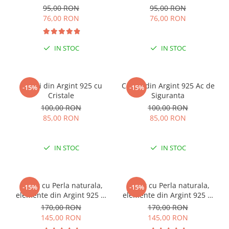
95,00 RON
95,00 RON
76,00 RON
76,00 RON
IN STOC
IN STOC
Cercei din Argint 925 cu
Cercei din Argint 925 Ac de
-15%
-15%
Cristale
Siguranta
100,00 RON
100,00 RON
85,00 RON
85,00 RON
IN STOC
IN STOC
Colier cu Perla naturala,
Colier cu Perla naturala,
-15%
-15%
elemente din Argint 925 si
elemente din Argint 925 si
margele Miyuki, multicolor
margele Miyuki, verde/kiwi
170,00 RON
170,00 RON
145,00 RON
145,00 RON