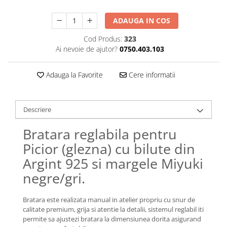
Lănțișoare cu Soare
Lănțișoare cu Semilună
ADAUGA IN COS
Lănțișoare cu Zodii
Cod Produs:
323
Lănțișoare cu Animale
Ai nevoie de ajutor?
0750.403.103
Lănțișoare cu Molecule
Lănțișoare cu Pietre Naturale
Adauga la Favorite
Cere informatii
Lănțișoare Argint Diverse
COLIERE CU PERLE
Descriere
Coliere cu Perle Naturale
Coliere cu Perle Preciosa
Bratara reglabila pentru
COLIERE ȘNUR REGLABIL
Picior (glezna) cu bilute din
Coliere cu Inimioare
Argint 925 si margele Miyuki
Coliere cu Cruce
negre/gri.
Coliere cu Stea
Coliere cu Soare
Bratara este realizata manual in atelier propriu cu snur de
Coliere cu Semilună
calitate premium, grija si atentie la detalii, sistemul reglabil iti
Coliere cu Zodii
permite sa ajustezi bratara la dimensiunea dorita asigurand