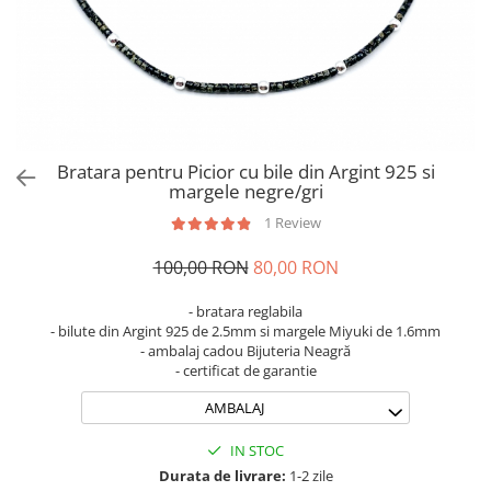
Brățări din Argint cu pietre
Coliere Transparente cu Cruce
semiprețioase
Coliere Transparente cu Stea
Brățări elastice cu pietre
Coliere Transparente cu Soare
semiprețioase
Coliere Transparente cu Semilună
LĂNȚIȘOARE ARGINT
Coliere Transparente cu Zodii
Coliere Transparente cu Perle
Bratara pentru Picior cu bile din Argint 925 si
Coliere Transparente cu Initiale
margele negre/gri
Coliere Transparente cu Flori
1 Review
Coliere Transparente cu Animale
100,00 RON
80,00 RON
Coliere Transparente cu Molecule
Coliere Transparente cu Pietre
- bratara reglabila
Naturale
- bilute din Argint 925 de 2.5mm si margele Miyuki de 1.6mm
Coliere Transparente Diverse
- ambalaj cadou Bijuteria Neagră
- certificat de garantie
LĂNȚIȘOARE ARGINT
AMBALAJ
Lănțișoare cu Inimioare
Lănțișoare cu Cruce
IN STOC
Lănțișoare cu Stea
Durata de livrare:
1-2 zile