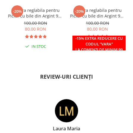
Bratara reglabila pentru
Bratara reglabila pentru
-20%
-20%
Picior cu bile din Argint 925
Picior cu bile din Argint 925
si margele Miyuki rosii
si margele Miyuki verzi
100,00 RON
100,00 RON
80,00 RON
80,00 RON
-15% EXTRA REDUCERE CU
CODUL ”VARA”
IN STOC
IN STOC
LA COMENZI DE MINIM 99
RON
REVIEW-URI CLIENȚI
Doina Georgescu