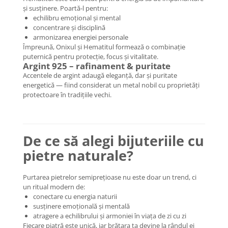
și susținere. Poartă-l pentru:
COLIERE
echilibru emoțional și mental
Coliere cu mărgele colorate și
concentrare și disciplină
Argint
armonizarea energiei personale
Împreună, Onixul și Hematitul formează o combinație
Coliere cu pietre semiprețioase
puternică pentru protecție, focus și vitalitate.
Argint 925 – rafinament & puritate
Accentele de argint adaugă eleganță, dar și puritate
energetică — fiind considerat un metal nobil cu proprietăți
protectoare în tradițiile vechi.
De ce să alegi bijuteriile cu
pietre naturale?
Purtarea pietrelor semiprețioase nu este doar un trend, ci
un ritual modern de:
conectare cu energia naturii
susținere emoțională și mentală
atragere a echilibrului și armoniei în viața de zi cu zi
Fiecare piatră este unică, iar brățara ta devine la rândul ei