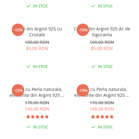
IN STOC
IN STOC
Cercei din Argint 925 cu
Cercei din Argint 925 Ac de
-15%
-15%
Cristale
Siguranta
100,00 RON
100,00 RON
85,00 RON
85,00 RON
IN STOC
IN STOC
Colier cu Perla naturala,
Colier cu Perla naturala,
-15%
-15%
elemente din Argint 925 si
elemente din Argint 925 si
margele Miyuki, multicolor
margele Miyuki, verde/kiwi
170,00 RON
170,00 RON
145,00 RON
145,00 RON
IN STOC
IN STOC