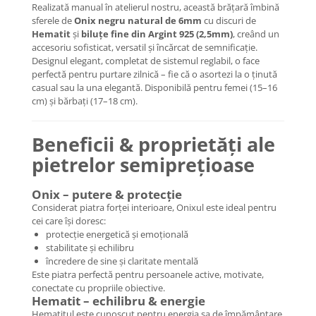
Coliere cu Flori
Realizată manual în atelierul nostru, această brățară îmbină
sferele de
Onix negru natural de 6mm
cu discuri de
Coliere cu Animale
Hematit
și
biluțe fine din Argint 925 (2,5mm)
, creând un
Coliere cu Molecule
accesoriu sofisticat, versatil și încărcat de semnificație.
Designul elegant, completat de sistemul reglabil, o face
Coliere Diverse
perfectă pentru purtare zilnică – fie că o asortezi la o ținută
BRĂȚĂRI
casual sau la una elegantă. Disponibilă pentru femei (15–16
cm) și bărbați (17–18 cm).
BRĂȚĂRI CU ȘNUR REGLABIL
Brățări din Aur cu șnur reglabil
Beneficii & proprietăți ale
Brățări din Argint cu șnur reglabil
BRĂȚĂRI CU PIETRE SEMIPREȚIOASE
pietrelor semiprețioase
Brățări din Aur cu pietre
semiprețioase
Onix – putere & protecție
Considerat piatra forței interioare, Onixul este ideal pentru
Brățări din Argint cu pietre
cei care își doresc:
semiprețioase
protecție energetică și emoțională
Brățări elastice cu pietre
stabilitate și echilibru
semiprețioase
încredere de sine și claritate mentală
BRĂȚĂRI DE PICIOR
Este piatra perfectă pentru persoanele active, motivate,
conectate cu propriile obiective.
Brățări de picior din Aur
Hematit – echilibru & energie
Brățări de picior din Argint
Hematitul este cunoscut pentru energia sa de împământare