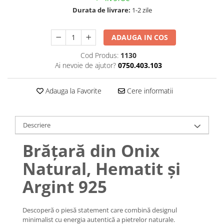
Lănțișoare cu Soare
Durata de livrare:
1-2 zile
Lănțișoare cu Semilună
Lănțișoare cu Zodii
ADAUGA IN COS
Lănțișoare cu Animale
Lănțișoare cu Molecule
Cod Produs:
1130
Ai nevoie de ajutor?
0750.403.103
Lănțișoare cu Pietre Naturale
Lănțișoare Argint Diverse
Adauga la Favorite
Cere informatii
COLIERE CU PERLE
Coliere cu Perle Naturale
Coliere cu Perle Preciosa
Descriere
COLIERE ȘNUR REGLABIL
Brățară din Onix
Coliere cu Inimioare
Natural, Hematit și
Coliere cu Cruce
Coliere cu Stea
Argint 925
Coliere cu Soare
Coliere cu Semilună
Descoperă o piesă statement care combină designul
Coliere cu Zodii
minimalist cu energia autentică a pietrelor naturale.