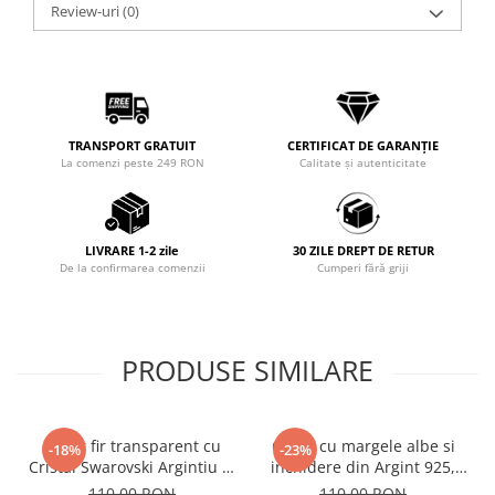
Review-uri
(0)
TRANSPORT GRATUIT
CERTIFICAT DE GARANȚIE
La comenzi peste 249 RON
Calitate și autenticitate
LIVRARE 1-2 zile
30 ZILE DREPT DE RETUR
De la confirmarea comenzii
Cumperi fără griji
PRODUSE SIMILARE
Colier fir transparent cu
Colier cu margele albe si
-18%
-23%
Cristal Swarovski Argintiu in
inchidere din Argint 925,
Caseta din Argint 925
reglabil 38-41 cm
110,00 RON
110,00 RON