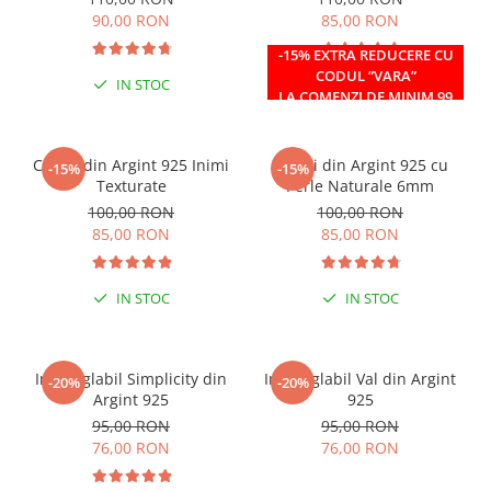
90,00 RON
85,00 RON
-15% EXTRA REDUCERE CU
CODUL ”VARA”
IN STOC
IN STOC
LA COMENZI DE MINIM 99
RON
Cercei din Argint 925 Inimi
Cercei din Argint 925 cu
-15%
-15%
Texturate
Perle Naturale 6mm
100,00 RON
100,00 RON
85,00 RON
85,00 RON
IN STOC
IN STOC
Inel reglabil Simplicity din
Inel reglabil Val din Argint
-20%
-20%
Argint 925
925
95,00 RON
95,00 RON
76,00 RON
76,00 RON