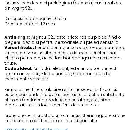
COLIERE CU PERLE
Inclusiv inchiderea si prelungirea (extensia) sunt realizate
din Argint 925.
Coliere cu Perle Naturale
Dimensiune pandantiv: 1,6 cm
Coliere cu Perle Preciosa
Grosime lantisor: 1,2 mm
COLIERE ȘNUR REGLABIL
Antialergic:
Argintul 925 este prietenos cu pielea, fiind o
alegere ideala si pentru persoanele cu pielea sensibila.
Coliere cu Inimioare
Versatilitate:
Perfect pentru orice ocazie – de la purtarea
zilnica, la o zi obisnuita la birou, o iesire cu prietenii sau
Coliere cu Cruce
chiar o petrecere, acest lantisor adauga un plus fiecarei
tinute.
Coliere cu Stea
Cadou Ideal:
Ambalat elegant, este un cadou perfect
pentru aniversari, zile de nastere, sarbatori sau alte
Coliere cu Soare
evenimente speciale.
Coliere cu Semilună
Pentru a mentine stralucirea si frumusetea lantisorului,
Coliere cu Zodii
este recomandat sa evitati contactul direct cu substante
chimice (parfumuri, produse de curatare, etc) si sa-l
Coliere cu Flori
depozitati intr-un loc uscat, ferit de umiditate.
Coliere cu Animale
Bijuteria este marcata conform legislatiei in vigoare si vine
impreuna cu certificat de calitate si garantie.
Coliere cu Molecule
Informatii conformitate produs