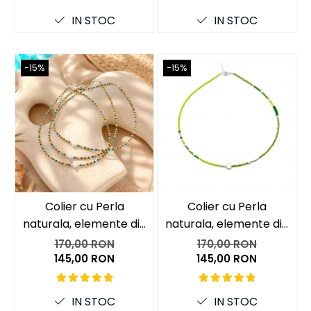
IN STOC
IN STOC
-15%
-15%
-15
Colier cu Perla
Colier cu Perla
naturala, elemente din
naturala, elemente din
Argint 925 si margele
Argint 925 si margele
170,00 RON
170,00 RON
Miyuki, multicolor
Miyuki, verde/kiwi
145,00 RON
145,00 RON
IN STOC
IN STOC