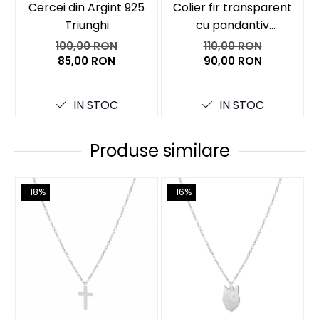
Cercei din Argint 925
Colier fir transparent
Triunghi
cu pandantiv
Coliere cu mărgele colorate și Argint
Triunghiuri din Argint
100,00 RON
110,00 RON
Coliere cu pietre semiprețioase
925
85,00 RON
90,00 RON
IN STOC
IN STOC
Produse similare
-18%
-16%