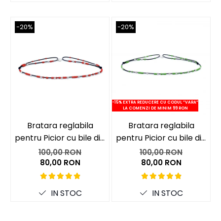
-20%
-20%
-15% EXTRA REDUCERE CU CODUL ”VARA”
-15
LA COMENZI DE MINIM 99 RON
Bratara reglabila
Bratara reglabila
pentru Picior cu bile din
pentru Picior cu bile din
p
Argint 925 si margele
Argint 925 si margele
100,00 RON
100,00 RON
Miyuki rosii
Miyuki verzi
80,00 RON
80,00 RON
IN STOC
IN STOC