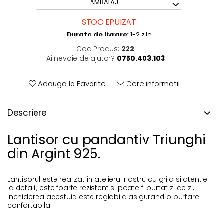
Coliere Transparente cu Pietre Naturale
AMBALAJ
Coliere Transparente Diverse
STOC EPUIZAT
Durata de livrare:
1-2 zile
LĂNȚIȘOARE ARGINT
Cod Produs:
222
Lănțișoare cu Inimioare
Ai nevoie de ajutor?
0750.403.103
Lănțișoare cu Cruce
Adauga la Favorite
Cere informatii
Lănțișoare cu Stea
Lănțișoare cu Soare
Descriere
Lănțișoare cu Semilună
Lantisor cu pandantiv Triunghi
Lănțișoare cu Zodii
din Argint 925.
Lănțișoare cu Animale
Lănțișoare cu Molecule
Lantisorul este realizat in atelierul nostru cu grija si atentie
Lănțișoare cu Pietre Naturale
la detalii, este foarte rezistent si poate fi purtat zi de zi,
inchiderea acestuia este reglabila asigurand o purtare
Lănțișoare Argint Diverse
confortabila.