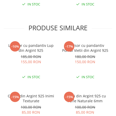
IN STOC
IN STOC
PRODUSE SIMILARE
Lantisor cu pandantiv Lup
Lantisor cu pandantiv
-16%
-17%
din Argint 925
Pomul Vietii din Argint 925
185,00 RON
180,00 RON
155,00 RON
150,00 RON
IN STOC
IN STOC
Cercei din Argint 925 Inimi
Cercei din Argint 925 cu
-15%
-15%
Texturate
Perle Naturale 6mm
100,00 RON
100,00 RON
85,00 RON
85,00 RON