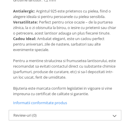
Grosime lantisor: 1,2 mm
Coliere cu Animale
Coliere cu Molecule
Antialergic:
Argintul 925 este prietenos cu pielea, fiind o
alegere ideala si pentru persoanele cu pielea sensibila.
Coliere Diverse
Versatilitate:
Perfect pentru orice ocazie – de la purtarea
BRĂȚĂRI
zilnica, la o zi obisnuita la birou, o iesire cu prietenii sau chiar
o petrecere, acest lantisor adauga un plus fiecarei tinute.
BRĂȚĂRI CU ȘNUR REGLABIL
Cadou Ideal:
Ambalat elegant, este un cadou perfect
Brățări din Aur cu șnur reglabil
pentru aniversari, zile de nastere, sarbatori sau alte
Brățări din Argint cu șnur reglabil
evenimente speciale.
BRĂȚĂRI CU PIETRE SEMIPREȚIOASE
Pentru a mentine stralucirea si frumusetea lantisorului, este
Brățări din Aur cu pietre
recomandat sa evitati contactul direct cu substante chimice
semiprețioase
(parfumuri, produse de curatare, etc) si sa-l depozitati intr-
un loc uscat, ferit de umiditate.
Brățări din Argint cu pietre
semiprețioase
Bijuteria este marcata conform legislatiei in vigoare si vine
Brățări elastice cu pietre
impreuna cu certificat de calitate si garantie.
semiprețioase
Informatii conformitate produs
BRĂȚĂRI DE PICIOR
Brățări de picior din Aur
Review-uri
(0)
Brățări de picior din Argint
COLIERE