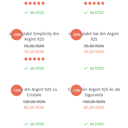
IN STOC
IN STOC
Inel reglabil Simplicity din
Inel reglabil Val din Argint
-20%
-20%
Argint 925
925
95,00 RON
95,00 RON
76,00 RON
76,00 RON
IN STOC
IN STOC
Cercei din Argint 925 cu
Cercei din Argint 925 Ac de
-15%
-15%
Cristale
Siguranta
100,00 RON
100,00 RON
85,00 RON
85,00 RON
IN STOC
IN STOC