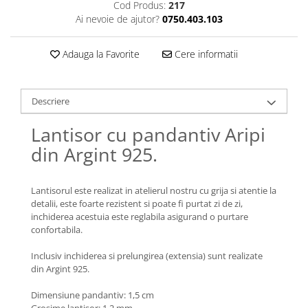
Lănțișoare cu Semilună
Cod Produs:
217
Ai nevoie de ajutor?
0750.403.103
Lănțișoare cu Zodii
Lănțișoare cu Animale
Adauga la Favorite
Cere informatii
Lănțișoare cu Molecule
Lănțișoare cu Pietre Naturale
Lănțișoare Argint Diverse
Descriere
COLIERE CU PERLE
Lantisor cu pandantiv Aripi
Coliere cu Perle Naturale
din Argint 925.
Coliere cu Perle Preciosa
COLIERE ȘNUR REGLABIL
Coliere cu Inimioare
Lantisorul este realizat in atelierul nostru cu grija si atentie la
detalii, este foarte rezistent si poate fi purtat zi de zi,
Coliere cu Cruce
inchiderea acestuia este reglabila asigurand o purtare
Coliere cu Stea
confortabila.
Coliere cu Soare
Inclusiv inchiderea si prelungirea (extensia) sunt realizate
Coliere cu Semilună
din Argint 925.
Coliere cu Zodii
Dimensiune pandantiv: 1,5 cm
Coliere cu Flori