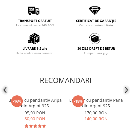
Coliere cu mărgele colorate și
Argint
Coliere cu pietre semiprețioase
TRANSPORT GRATUIT
CERTIFICAT DE GARANȚIE
La comenzi peste 249 RON
Calitate și autenticitate
LIVRARE 1-2 zile
30 ZILE DREPT DE RETUR
De la confirmarea comenzii
Cumperi fără griji
RECOMANDARI
Bratara cu pandantiv Aripa
Lantisor cu pandantiv Pana
-16%
-18%
din Argint 925
din Argint 925
95,00 RON
170,00 RON
80,00 RON
140,00 RON