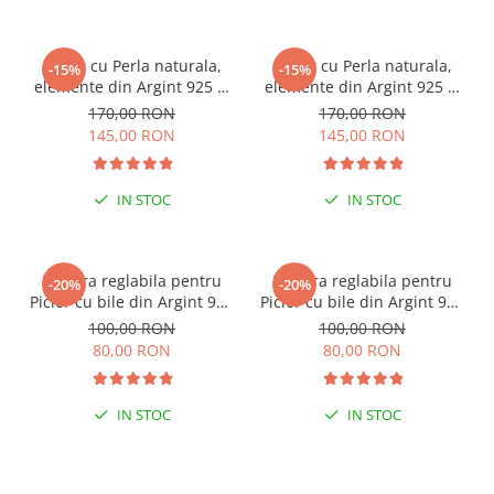
Colier cu Perla naturala,
Colier cu Perla naturala,
-15%
-15%
elemente din Argint 925 si
elemente din Argint 925 si
margele Miyuki, multicolor
margele Miyuki, verde/kiwi
170,00 RON
170,00 RON
145,00 RON
145,00 RON
IN STOC
IN STOC
ESENȚIAL VARA ACEASTA
ESENȚIAL VARA ACEASTA
Bratara reglabila pentru
Bratara reglabila pentru
-20%
-20%
Picior cu bile din Argint 925
Picior cu bile din Argint 925
si margele Miyuki rosii
si margele Miyuki verzi
100,00 RON
100,00 RON
80,00 RON
80,00 RON
IN STOC
IN STOC
PENTRU ZILE ÎNSORITE
PENTRU ZILE ÎNSORITE