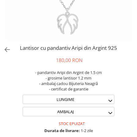
Brățări din Argint cu pietre
Coliere Transparente cu Stea
semiprețioase
Coliere Transparente cu Soare
Brățări elastice cu pietre
Coliere Transparente cu Semilună
semiprețioase
Coliere Transparente cu Zodii
LĂNȚIȘOARE ARGINT
Coliere Transparente cu Perle
Coliere Transparente cu Initiale
Lantisor cu pandantiv Aripi din Argint 925
Coliere Transparente cu Flori
Coliere Transparente cu Animale
180,00 RON
Coliere Transparente cu Molecule
- pandantiv Aripi din Argint de 1.5 cm
Coliere Transparente cu Pietre
- grosime lantisor 1.2 mm
Naturale
- ambalaj cadou Bijuteria Neagră
- certificat de garantie
Coliere Transparente Diverse
LĂNȚIȘOARE ARGINT
LUNGIME
Lănțișoare cu Inimioare
AMBALAJ
Lănțișoare cu Cruce
Lănțișoare cu Stea
STOC EPUIZAT
Lănțișoare cu Soare
Durata de livrare:
1-2 zile