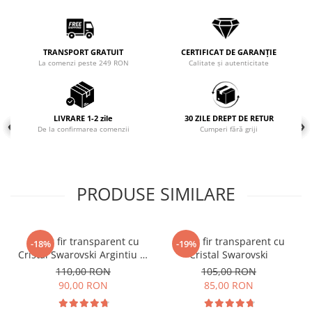
COLIERE
Coliere cu mărgele colorate și
Argint
TRANSPORT GRATUIT
CERTIFICAT DE GARANȚIE
La comenzi peste 249 RON
Calitate și autenticitate
Coliere cu pietre semiprețioase
LIVRARE 1-2 zile
30 ZILE DREPT DE RETUR
De la confirmarea comenzii
Cumperi fără griji
PRODUSE SIMILARE
Colier fir transparent cu
Colier fir transparent cu
-18%
-19%
Cristal Swarovski Argintiu in
Cristal Swarovski
Caseta din Argint 925
110,00 RON
105,00 RON
90,00 RON
85,00 RON