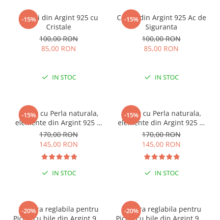
Cercei din Argint 925 cu
Cercei din Argint 925 Ac de
-15%
-15%
Cristale
Siguranta
100,00 RON
100,00 RON
85,00 RON
85,00 RON
IN STOC
IN STOC
Colier cu Perla naturala,
Colier cu Perla naturala,
-15%
-15%
elemente din Argint 925 si
elemente din Argint 925 si
margele Miyuki, multicolor
margele Miyuki, verde/kiwi
170,00 RON
170,00 RON
145,00 RON
145,00 RON
IN STOC
IN STOC
Bratara reglabila pentru
Bratara reglabila pentru
-20%
-20%
Picior cu bile din Argint 925
Picior cu bile din Argint 925