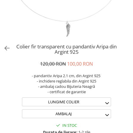
Brățări din Argint cu pietre
Coliere Transparente cu Cruce
semiprețioase
Coliere Transparente cu Stea
Brățări elastice cu pietre
Coliere Transparente cu Soare
semiprețioase
Coliere Transparente cu Semilună
LĂNȚIȘOARE ARGINT
Coliere Transparente cu Zodii
Coliere Transparente cu Perle
Colier fir transparent cu pandantiv Aripa din
Coliere Transparente cu Initiale
Argint 925
Coliere Transparente cu Flori
120,00 RON
100,00 RON
Coliere Transparente cu Animale
Coliere Transparente cu Molecule
- pandantiv Aripa 2.1 cm, din Argint 925
Coliere Transparente cu Pietre
- inchidere reglabila din Argint 925
- ambalaj cadou Bijuteria Neagră
Naturale
- certificat de garantie
Coliere Transparente Diverse
LUNGIME COLIER
LĂNȚIȘOARE ARGINT
Lănțișoare cu Inimioare
AMBALAJ
Lănțișoare cu Cruce
IN STOC
Lănțișoare cu Stea
Durata de livrare:
1-2 zile