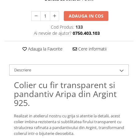
Lănțișoare cu Soare
Lănțișoare cu Semilună
ADAUGA IN COS
Lănțișoare cu Zodii
Lănțișoare cu Animale
Cod Produs:
133
Ai nevoie de ajutor?
0750.403.103
Lănțișoare cu Molecule
Lănțișoare cu Pietre Naturale
Adauga la Favorite
Cere informatii
Lănțișoare Argint Diverse
COLIERE CU PERLE
Coliere cu Perle Naturale
Descriere
Coliere cu Perle Preciosa
Colier cu fir transparent si
COLIERE ȘNUR REGLABIL
pandantiv Aripa din Argint
Coliere cu Inimioare
925.
Coliere cu Cruce
Coliere cu Stea
Realizat in atelierul nostru cu grija si atentie la detalii, acest
Coliere cu Soare
colier imbina rezistenta si subtilitatea firului transparent cu
Coliere cu Semilună
stralucirea rafinata a pandantivului din Argint, transformand
Coliere cu Zodii
colierul intr-o bijuterie deosebita.