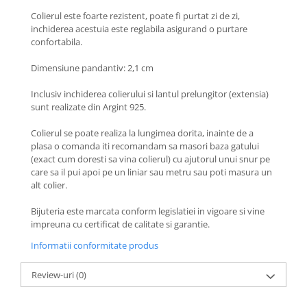
Coliere cu Flori
Colierul este foarte rezistent, poate fi purtat zi de zi,
Coliere cu Animale
inchiderea acestuia este reglabila asigurand o purtare
Coliere cu Molecule
confortabila.
Coliere Diverse
Dimensiune pandantiv: 2,1 cm
BRĂȚĂRI
Inclusiv inchiderea colierului si lantul prelungitor (extensia)
BRĂȚĂRI CU ȘNUR REGLABIL
sunt realizate din Argint 925.
Brățări din Aur cu șnur reglabil
Colierul se poate realiza la lungimea dorita, inainte de a
Brățări din Argint cu șnur reglabil
plasa o comanda iti recomandam sa masori baza gatului
BRĂȚĂRI CU PIETRE SEMIPREȚIOASE
(exact cum doresti sa vina colierul) cu ajutorul unui snur pe
Brățări din Aur cu pietre
care sa il pui apoi pe un liniar sau metru sau poti masura un
semiprețioase
alt colier.
Brățări din Argint cu pietre
Bijuteria este marcata conform legislatiei in vigoare si vine
semiprețioase
impreuna cu certificat de calitate si garantie.
Brățări elastice cu pietre
Informatii conformitate produs
semiprețioase
BRĂȚĂRI DE PICIOR
Review-uri
(0)
Brățări de picior din Aur
Brățări de picior din Argint