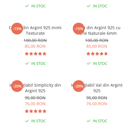
IN STOC
IN STOC
Cercei din Argint 925 Inimi
Cercei din Argint 925 cu
-15%
-15%
Texturate
Perle Naturale 6mm
100,00 RON
100,00 RON
85,00 RON
85,00 RON
IN STOC
IN STOC
Inel reglabil Simplicity din
Inel reglabil Val din Argint
-20%
-20%
Argint 925
925
95,00 RON
95,00 RON
76,00 RON
76,00 RON
IN STOC
IN STOC