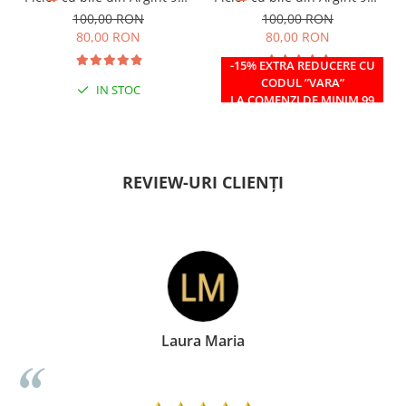
si margele Miyuki rosii
si margele Miyuki verzi
100,00 RON
100,00 RON
80,00 RON
80,00 RON
-15% EXTRA REDUCERE CU
CODUL ”VARA”
IN STOC
IN STOC
LA COMENZI DE MINIM 99
RON
REVIEW-URI CLIENȚI
Laura Maria