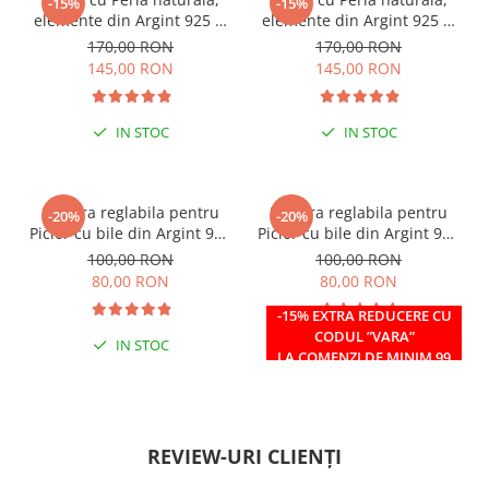
-15%
-15%
elemente din Argint 925 si
elemente din Argint 925 si
margele Miyuki, multicolor
margele Miyuki, verde/kiwi
170,00 RON
170,00 RON
145,00 RON
145,00 RON
IN STOC
IN STOC
Bratara reglabila pentru
Bratara reglabila pentru
-20%
-20%
Picior cu bile din Argint 925
Picior cu bile din Argint 925
si margele Miyuki rosii
si margele Miyuki verzi
100,00 RON
100,00 RON
80,00 RON
80,00 RON
-15% EXTRA REDUCERE CU
CODUL ”VARA”
IN STOC
IN STOC
LA COMENZI DE MINIM 99
RON
REVIEW-URI CLIENȚI