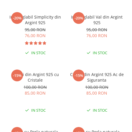
Inel reglabil Simplicity din
Inel reglabil Val din Argint
-20%
-20%
Argint 925
925
95,00 RON
95,00 RON
76,00 RON
76,00 RON
IN STOC
IN STOC
Cercei din Argint 925 cu
Cercei din Argint 925 Ac de
-15%
-15%
Cristale
Siguranta
100,00 RON
100,00 RON
85,00 RON
85,00 RON
IN STOC
IN STOC
Colier cu Perla naturala,
Colier cu Perla naturala,