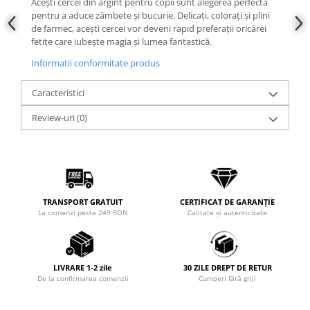
Acești cercei din argint pentru copii sunt alegerea perfectă
pentru a aduce zâmbete și bucurie. Delicați, colorați și plini
de farmec, acești cercei vor deveni rapid preferații oricărei
fetițe care iubește magia și lumea fantastică.
Informatii conformitate produs
Caracteristici
Review-uri
(0)
TRANSPORT GRATUIT
CERTIFICAT DE GARANȚIE
La comenzi peste 249 RON
Calitate și autenticitate
LIVRARE 1-2 zile
30 ZILE DREPT DE RETUR
De la confirmarea comenzii
Cumperi fără griji