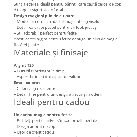
Sunt alegerea ideală pentru părinții care caută cercei de copii
COLIERE
din argint siguri și confortabili.
Design magic și plin de culoare
Coliere cu mărgele colorate și
– Model unicorn – simbol al imaginației și viselor
Argint
– Detalii colorate pastel pentru un look jucăuș
Coliere cu pietre semiprețioase
– Stil adorabil, perfect pentru fetițe
Acești cercei argint pentru fetite adaugă un plus de magie
fiecărei ținute.
Materiale și finisaje
Argint 925
– Durabil și rezistent în timp
– Aspect lucios și finisaj atent realizat
Email colorat
– Culori vii și rezistente
– Detalii fine pentru un design atractiv și modern
Ideali pentru cadou
Un cadou magic pentru fetițe
– Potriviți pentru aniversări sau ocazii speciale
– Design adorat de copii
– Ușor de oferit cadou