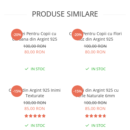
PRODUSE SIMILARE
Cercei Pentru Copii cu
Cercei Pentru Copii cu Flori
-20%
-20%
Coroana din Argint 925
Roz din Argint 925
100,00 RON
100,00 RON
80,00 RON
80,00 RON
IN STOC
IN STOC
Cercei din Argint 925 Inimi
Cercei din Argint 925 cu
-15%
-15%
Texturate
Perle Naturale 6mm
100,00 RON
100,00 RON
85,00 RON
85,00 RON
IN STOC
IN STOC