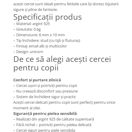
Coliere cu Flori
acești cercei sunt ideali pentru fetițele care își doresc bijuterii
sigure și pline de fantezie.
Coliere cu Animale
Specificații produs
Coliere cu Molecule
– Material: argint 925
Coliere Diverse
– Greutate: 0.6g
BRĂȚĂRI
– Dimensiune: 8 mm x 10 mm
– Tip închidere: stud (cu tijă și fluturaș)
BRĂȚĂRI CU ȘNUR REGLABIL
– Finisaj: email alb și multicolor
Brățări din Aur cu șnur reglabil
– Design: unicorn
De ce să alegi acești cercei
Brățări din Argint cu șnur reglabil
pentru copii
BRĂȚĂRI CU PIETRE SEMIPREȚIOASE
Brățări din Aur cu pietre
semiprețioase
Confort și purtare zilnică
– Cercei ușori și potriviți pentru copii
Brățări din Argint cu pietre
– Nu creează disconfort sau presiune
semiprețioase
– Sistem de închidere sigur și practic
Brățări elastice cu pietre
Acești cercei delicati pentru copii sunt perfecți pentru orice
semiprețioase
moment al zilei.
Siguranță pentru pielea sensibilă
BRĂȚĂRI DE PICIOR
– Realizați din argint 925 de calitate superioară
Brățări de picior din Aur
– Fără nichel – potriviți pentru pielea delicată
– Cercei siguri pentru piele sensibila
Brățări de picior din Argint