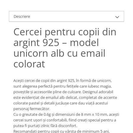
Lănțișoare cu Soare
Lănțișoare cu Semilună
Descriere
Lănțișoare cu Zodii
Lănțișoare cu Animale
Cercei pentru copii din
Lănțișoare cu Molecule
argint 925 – model
Lănțișoare cu Pietre Naturale
Lănțișoare Argint Diverse
unicorn alb cu email
COLIERE CU PERLE
colorat
Coliere cu Perle Naturale
Coliere cu Perle Preciosa
COLIERE ȘNUR REGLABIL
Acești cercei de copii din argint 925, în formă de unicorn,
sunt alegerea perfectă pentru fetițele care iubesc magia,
Coliere cu Inimioare
poveștile și accesoriile pline de culoare. Designul adorabil
Coliere cu Cruce
este evidențiat de emailul alb delicat, completat de accente
colorate pastel și detalii jucăușe care dau viață acestui
Coliere cu Stea
personaj fermecător.
Coliere cu Soare
Cu o greutate de 0.6g și dimensiuni de 8 mm x 10 mm, acești
cercei sunt ușori și confortabili, fiind creați special pentru a
Coliere cu Semilună
putea fi purtați zilnic fără disconfort.
Coliere cu Zodii
Recomandați pentru copii cu vârsta de minimum 5 ani,