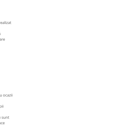
realizat
ă
are
u ocazii
pii
u sunt
uce