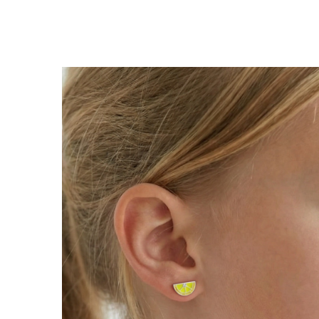
Lănțișoare cu Semilună
Lănțișoare cu Zodii
Lănțișoare cu Animale
Lănțișoare cu Molecule
Lănțișoare cu Pietre Naturale
Lănțișoare Argint Diverse
COLIERE CU PERLE
Coliere cu Perle Naturale
Coliere cu Perle Preciosa
COLIERE ȘNUR REGLABIL
Coliere cu Inimioare
Coliere cu Cruce
Coliere cu Stea
Coliere cu Soare
Coliere cu Semilună
Coliere cu Zodii
Coliere cu Flori