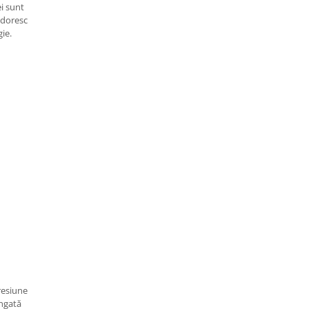
i sunt
i doresc
gie.
resiune
ungată