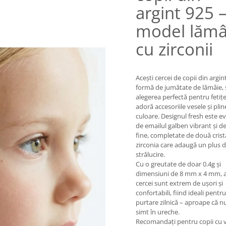
argint 925 
model lămâ
cu zirconii
Acești cercei de copii din argint
formă de jumătate de lămâie,
alegerea perfectă pentru fetițe
adoră accesoriile vesele și plin
culoare. Designul fresh este ev
de emailul galben vibrant și det
fine, completate de două crist
zirconia care adaugă un plus 
strălucire.
Cu o greutate de doar 0.4g și
dimensiuni de 8 mm x 4 mm, a
cercei sunt extrem de ușori și
confortabili, fiind ideali pentru
purtare zilnică – aproape că n
simt în ureche.
Recomandați pentru copii cu 