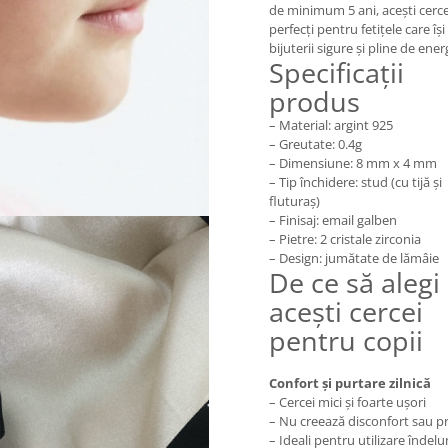
de minimum 5 ani, acești cerce
perfecți pentru fetițele care îș
bijuterii sigure și pline de ener
Specificații
produs
– Material: argint 925
– Greutate: 0.4g
– Dimensiune: 8 mm x 4 mm
– Tip închidere: stud (cu tijă și
fluturaș)
– Finisaj: email galben
– Pietre: 2 cristale zirconia
– Design: jumătate de lămâie
De ce să alegi
acești cercei
pentru copii
Confort și purtare zilnică
– Cercei mici și foarte ușori
– Nu creează disconfort sau p
– Ideali pentru utilizare îndel