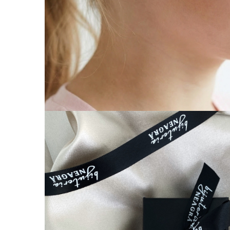
Coliere cu Animale
Coliere cu Molecule
Coliere Diverse
BRĂȚĂRI
BRĂȚĂRI CU ȘNUR REGLABIL
Brățări din Aur cu șnur reglabil
Brățări din Argint cu șnur reglabil
BRĂȚĂRI CU PIETRE SEMIPREȚIOASE
Brățări din Aur cu pietre
semiprețioase
Brățări din Argint cu pietre
semiprețioase
Brățări elastice cu pietre
semiprețioase
BRĂȚĂRI DE PICIOR
Brățări de picior din Aur
Brățări de picior din Argint
COLIERE