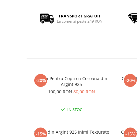
TRANSPORT GRATUIT
La comenzi peste 249 RON
Cercei Pentru Copii cu Coroana din
Cercei 
-20%
-20%
Argint 925
100,00 RON
80,00 RON
IN STOC
Cercei din Argint 925 Inimi Texturate
Cercei 
-15%
-15%