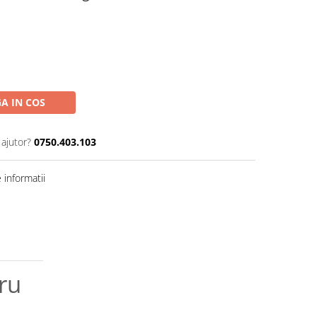
A IN COS
 ajutor?
0750.403.103
informatii
ru