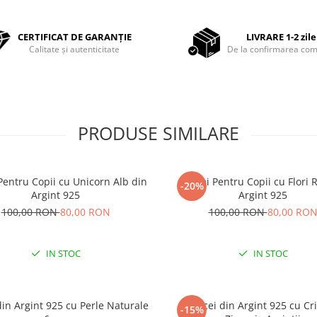
CERTIFICAT DE GARANȚIE
LIVRARE 1-2 zile
Calitate și autenticitate
De la confirmarea com
PRODUSE SIMILARE
Pentru Copii cu Unicorn Alb din
Cercei Pentru Copii cu Flori 
-20%
Argint 925
Argint 925
100,00 RON
80,00 RON
100,00 RON
80,00 RO
IN STOC
IN STOC
din Argint 925 cu Perle Naturale
Cercei din Argint 925 cu Cri
-15%