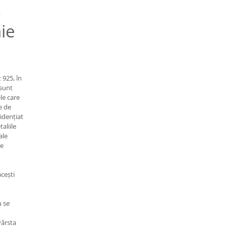
–
ie
 925, în
 sunt
le care
e de
idențiat
aliile
ale
de
cești
u se
vârsta