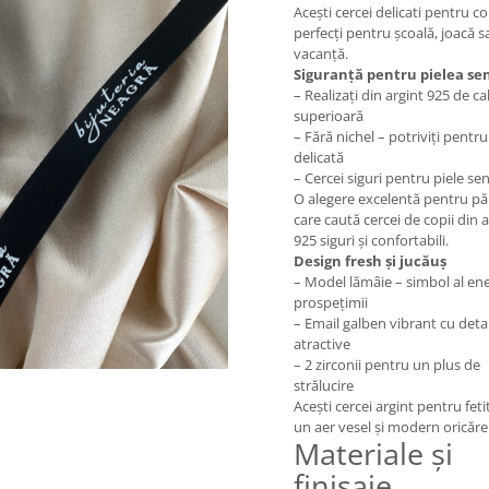
Acești cercei delicati pentru co
perfecți pentru școală, joacă s
vacanță.
Siguranță pentru pielea sen
– Realizați din argint 925 de ca
superioară
– Fără nichel – potriviți pentru
delicată
– Cercei siguri pentru piele sen
O alegere excelentă pentru păr
care caută cercei de copii din 
925 siguri și confortabili.
Design fresh și jucăuș
– Model lămâie – simbol al ener
prospețimii
– Email galben vibrant cu detal
atractive
– 2 zirconii pentru un plus de
strălucire
Acești cercei argint pentru fet
un aer vesel și modern oricărei
Materiale și
finisaje