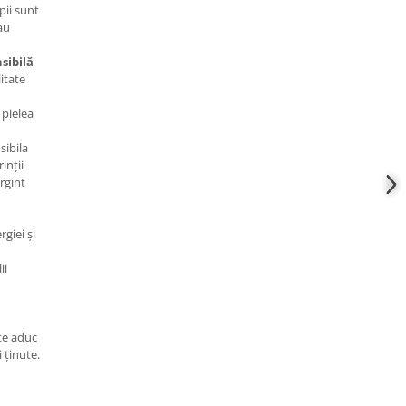
pii sunt
au
sibilă
litate
 pielea
sibila
inții
argint
giei și
ii
ite aduc
 ținute.