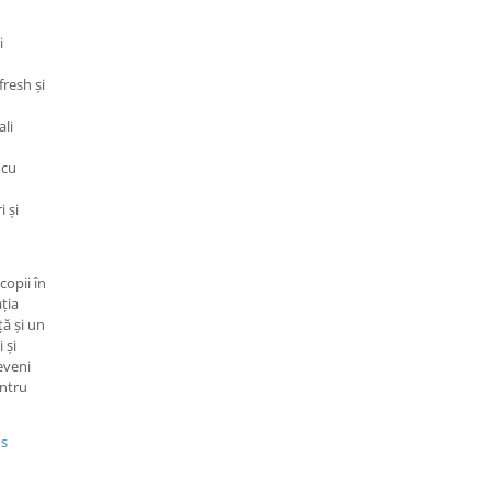
i
fresh și
ali
 cu
i și
copii în
ția
ță și un
 și
deveni
entru
us