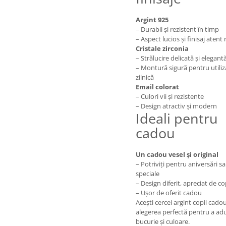
Argint 925
– Durabil și rezistent în timp
– Aspect lucios și finisaj atent 
Cristale zirconia
– Strălucire delicată și elegant
– Montură sigură pentru utiliz
zilnică
Email colorat
– Culori vii și rezistente
– Design atractiv și modern
Ideali pentru
cadou
Un cadou vesel și original
– Potriviți pentru aniversări sa
speciale
– Design diferit, apreciat de co
– Ușor de oferit cadou
Acești cercei argint copii cado
alegerea perfectă pentru a ad
bucurie și culoare.