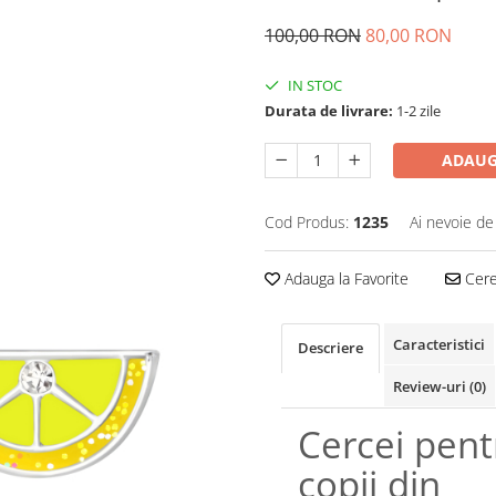
100,00 RON
80,00 RON
IN STOC
Durata de livrare:
1-2 zile
ADAUG
Cod Produs:
1235
Ai nevoie de
Adauga la Favorite
Cere 
Caracteristici
Descriere
Review-uri
(0)
Cercei pent
copii din