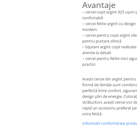
Avantaje
– cercei copii argint 925 ușori ș
confortabili
– cercei fetite argint cu design 
modern
– cercei pentru copii argint ide
pentru purtare zilnică
– bijuterii argint copii realizate
atenție la detalii
– cercei pentru fetite mici sigur
practici
Acești cercei din argint pentru 
formă de lămâie sunt combina
perfectă între confort, siguran
design plin de energie. Colorați
strălucitori, acești cercei vor 
rapid un accesoriu preferat p
orice fetiță.
Informatii conformitate prod