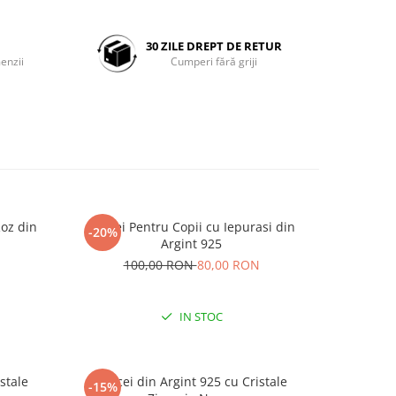
30 ZILE DREPT DE RETUR
enzii
Cumperi fără griji
Roz din
Cercei Pentru Copii cu Iepurasi din
Cercei P
-20%
-20%
Argint 925
N
100,00 RON
80,00 RON
1
IN STOC
stale
Cercei din Argint 925 cu Cristale
Cercei di
-15%
-15%