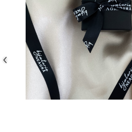
Coliere cu mărgele colorate și
Argint
Coliere cu pietre semiprețioase