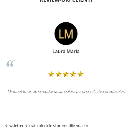
ia
Doina Georgesc
pana la calitatea produselor.
Totul la superlativ! Produsul, fix descrier
Mulțumesc.
Newsletter
Nu rata ofertele si promotiile noastre