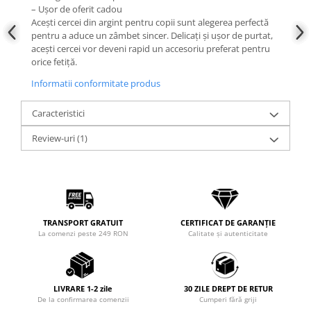
– Ușor de oferit cadou
Acești cercei din argint pentru copii sunt alegerea perfectă
pentru a aduce un zâmbet sincer. Delicați și ușor de purtat,
acești cercei vor deveni rapid un accesoriu preferat pentru
orice fetiță.
Informatii conformitate produs
Caracteristici
Review-uri
(1)
TRANSPORT GRATUIT
CERTIFICAT DE GARANȚIE
La comenzi peste 249 RON
Calitate și autenticitate
LIVRARE 1-2 zile
30 ZILE DREPT DE RETUR
De la confirmarea comenzii
Cumperi fără griji