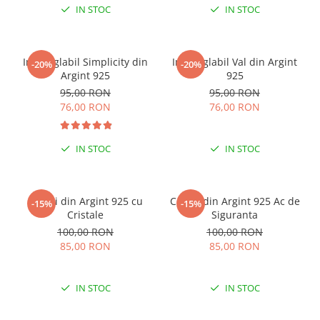
IN STOC
IN STOC
Inel reglabil Simplicity din
Inel reglabil Val din Argint
-20%
-20%
Argint 925
925
95,00 RON
95,00 RON
76,00 RON
76,00 RON
IN STOC
IN STOC
Cercei din Argint 925 cu
Cercei din Argint 925 Ac de
-15%
-15%
Cristale
Siguranta
100,00 RON
100,00 RON
85,00 RON
85,00 RON
IN STOC
IN STOC