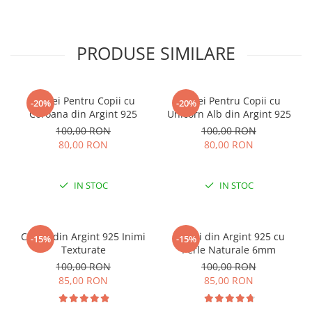
PRODUSE SIMILARE
Cercei Pentru Copii cu
Cercei Pentru Copii cu
-20%
-20%
Coroana din Argint 925
Unicorn Alb din Argint 925
100,00 RON
100,00 RON
80,00 RON
80,00 RON
IN STOC
IN STOC
Cercei din Argint 925 Inimi
Cercei din Argint 925 cu
-15%
-15%
Texturate
Perle Naturale 6mm
100,00 RON
100,00 RON
85,00 RON
85,00 RON