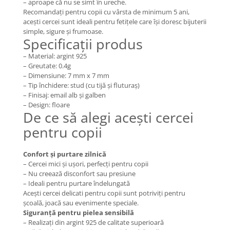
– aproape că nu se simt în ureche.
Coliere cu Animale
Recomandați pentru copii cu vârsta de minimum 5 ani,
Coliere cu Molecule
acești cercei sunt ideali pentru fetițele care își doresc bijuterii
Coliere Diverse
simple, sigure și frumoase.
Specificații produs
BRĂȚĂRI
– Material: argint 925
BRĂȚĂRI CU ȘNUR REGLABIL
– Greutate: 0.4g
Brățări din Aur cu șnur reglabil
– Dimensiune: 7 mm x 7 mm
– Tip închidere: stud (cu tijă și fluturaș)
Brățări din Argint cu șnur reglabil
– Finisaj: email alb și galben
BRĂȚĂRI CU PIETRE SEMIPREȚIOASE
– Design: floare
De ce să alegi acești cercei
Brățări din Aur cu pietre
semiprețioase
pentru copii
Brățări din Argint cu pietre
semiprețioase
Confort și purtare zilnică
Brățări elastice cu pietre
– Cercei mici și ușori, perfecți pentru copii
semiprețioase
– Nu creează disconfort sau presiune
– Ideali pentru purtare îndelungată
BRĂȚĂRI DE PICIOR
Acești cercei delicati pentru copii sunt potriviți pentru
Brățări de picior din Aur
școală, joacă sau evenimente speciale.
Siguranță pentru pielea sensibilă
Brățări de picior din Argint
– Realizați din argint 925 de calitate superioară
COLIERE