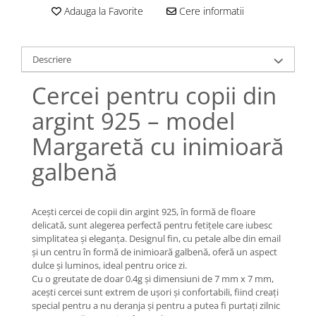
Lănțișoare cu Semilună
Adauga la Favorite
Cere informatii
Lănțișoare cu Zodii
Lănțișoare cu Animale
Lănțișoare cu Molecule
Descriere
Lănțișoare cu Pietre Naturale
Cercei pentru copii din
Lănțișoare Argint Diverse
argint 925 – model
COLIERE CU PERLE
Coliere cu Perle Naturale
Margaretă cu inimioară
Coliere cu Perle Preciosa
galbenă
COLIERE ȘNUR REGLABIL
Coliere cu Inimioare
Acești cercei de copii din argint 925, în formă de floare
Coliere cu Cruce
delicată, sunt alegerea perfectă pentru fetițele care iubesc
Coliere cu Stea
simplitatea și eleganța. Designul fin, cu petale albe din email
Coliere cu Soare
și un centru în formă de inimioară galbenă, oferă un aspect
dulce și luminos, ideal pentru orice zi.
Coliere cu Semilună
Cu o greutate de doar 0.4g și dimensiuni de 7 mm x 7 mm,
Coliere cu Zodii
acești cercei sunt extrem de ușori și confortabili, fiind creați
Coliere cu Flori
special pentru a nu deranja și pentru a putea fi purtați zilnic