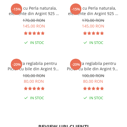
Colier cu Perla naturala,
Colier cu Perla naturala,
-15%
-15%
elemente din Argint 925 si
elemente din Argint 925 si
margele Miyuki, multicolor
margele Miyuki, verde/kiwi
170,00 RON
170,00 RON
145,00 RON
145,00 RON
IN STOC
IN STOC
ESENȚIAL VARA ACEASTA
ESENȚIAL VARA ACEASTA
Bratara reglabila pentru
Bratara reglabila pentru
-20%
-20%
Picior cu bile din Argint 925
Picior cu bile din Argint 925
si margele Miyuki rosii
si margele Miyuki verzi
100,00 RON
100,00 RON
80,00 RON
80,00 RON
IN STOC
IN STOC
PENTRU ZILE ÎNSORITE
PENTRU ZILE ÎNSORITE
REVIEW-URI CLIENȚI