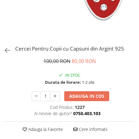
Brățări din Argint cu pietre
Coliere Transparente cu Cruce
semiprețioase
Coliere Transparente cu Stea
Brățări elastice cu pietre
Coliere Transparente cu Soare
semiprețioase
Coliere Transparente cu Semilună
LĂNȚIȘOARE ARGINT
Coliere Transparente cu Zodii
Coliere Transparente cu Perle
Cercei Pentru Copii cu Capsuni din Argint 925
Coliere Transparente cu Initiale
Coliere Transparente cu Flori
100,00 RON
80,00 RON
Coliere Transparente cu Animale
IN STOC
Coliere Transparente cu Molecule
Durata de livrare:
1-2 zile
Coliere Transparente cu Pietre
Naturale
ADAUGA IN COS
Coliere Transparente Diverse
LĂNȚIȘOARE ARGINT
Cod Produs:
1227
Ai nevoie de ajutor?
0750.403.103
Lănțișoare cu Inimioare
Lănțișoare cu Cruce
Adauga la Favorite
Cere informatii
Lănțișoare cu Stea