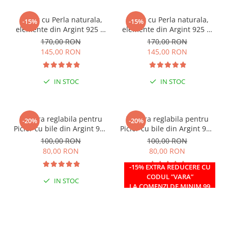
Colier cu Perla naturala,
Colier cu Perla naturala,
-15%
-15%
elemente din Argint 925 si
elemente din Argint 925 si
margele Miyuki, multicolor
margele Miyuki, verde/kiwi
170,00 RON
170,00 RON
145,00 RON
145,00 RON
IN STOC
IN STOC
Bratara reglabila pentru
Bratara reglabila pentru
-20%
-20%
Picior cu bile din Argint 925
Picior cu bile din Argint 925
si margele Miyuki rosii
si margele Miyuki verzi
100,00 RON
100,00 RON
80,00 RON
80,00 RON
-15% EXTRA REDUCERE CU
CODUL ”VARA”
IN STOC
IN STOC
LA COMENZI DE MINIM 99
RON