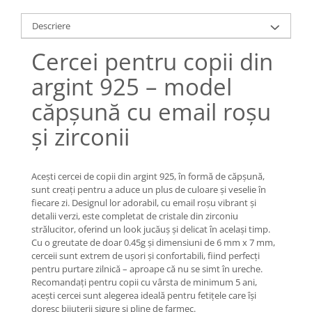
Lănțișoare cu Soare
Lănțișoare cu Semilună
Descriere
Lănțișoare cu Zodii
Cercei pentru copii din
Lănțișoare cu Animale
Lănțișoare cu Molecule
argint 925 – model
Lănțișoare cu Pietre Naturale
căpșună cu email roșu
Lănțișoare Argint Diverse
și zirconii
COLIERE CU PERLE
Coliere cu Perle Naturale
Coliere cu Perle Preciosa
Acești cercei de copii din argint 925, în formă de căpșună,
COLIERE ȘNUR REGLABIL
sunt creați pentru a aduce un plus de culoare și veselie în
fiecare zi. Designul lor adorabil, cu email roșu vibrant și
Coliere cu Inimioare
detalii verzi, este completat de cristale din zirconiu
Coliere cu Cruce
strălucitor, oferind un look jucăuș și delicat în același timp.
Cu o greutate de doar 0.45g și dimensiuni de 6 mm x 7 mm,
Coliere cu Stea
cerceii sunt extrem de ușori și confortabili, fiind perfecți
Coliere cu Soare
pentru purtare zilnică – aproape că nu se simt în ureche.
Coliere cu Semilună
Recomandați pentru copii cu vârsta de minimum 5 ani,
acești cercei sunt alegerea ideală pentru fetițele care își
Coliere cu Zodii
doresc bijuterii sigure și pline de farmec.