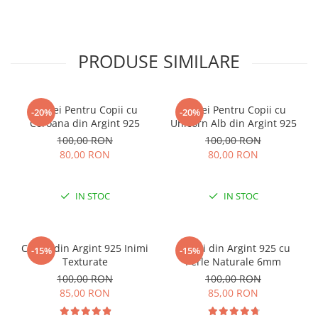
PRODUSE SIMILARE
Cercei Pentru Copii cu
Cercei Pentru Copii cu
-20%
-20%
Coroana din Argint 925
Unicorn Alb din Argint 925
100,00 RON
100,00 RON
80,00 RON
80,00 RON
IN STOC
IN STOC
Cercei din Argint 925 Inimi
Cercei din Argint 925 cu
-15%
-15%
Texturate
Perle Naturale 6mm
100,00 RON
100,00 RON
85,00 RON
85,00 RON