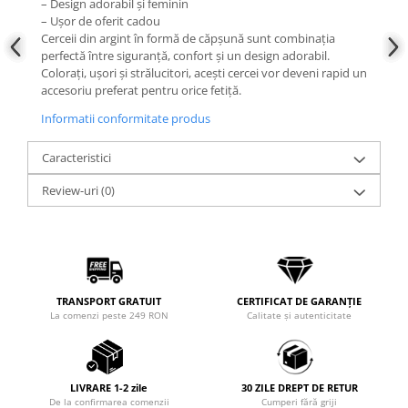
– Design adorabil și feminin
– Ușor de oferit cadou
Cerceii din argint în formă de căpșună sunt combinația
perfectă între siguranță, confort și un design adorabil.
Colorați, ușori și strălucitori, acești cercei vor deveni rapid un
accesoriu preferat pentru orice fetiță.
Informatii conformitate produs
Caracteristici
Review-uri
(0)
TRANSPORT GRATUIT
CERTIFICAT DE GARANȚIE
La comenzi peste 249 RON
Calitate și autenticitate
LIVRARE 1-2 zile
30 ZILE DREPT DE RETUR
De la confirmarea comenzii
Cumperi fără griji