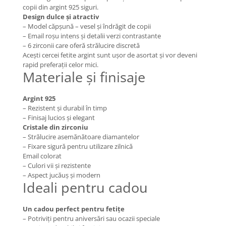
copii din argint 925 siguri.
COLIERE
Design dulce și atractiv
Coliere cu mărgele colorate și
– Model căpșună – vesel și îndrăgit de copii
– Email roșu intens și detalii verzi contrastante
Argint
– 6 zirconii care oferă strălucire discretă
Coliere cu pietre semiprețioase
Acești cercei fetite argint sunt ușor de asortat și vor deveni
rapid preferații celor mici.
Materiale și finisaje
Argint 925
– Rezistent și durabil în timp
– Finisaj lucios și elegant
Cristale din zirconiu
– Strălucire asemănătoare diamantelor
– Fixare sigură pentru utilizare zilnică
Email colorat
– Culori vii și rezistente
– Aspect jucăuș și modern
Ideali pentru cadou
Un cadou perfect pentru fetițe
– Potriviți pentru aniversări sau ocazii speciale