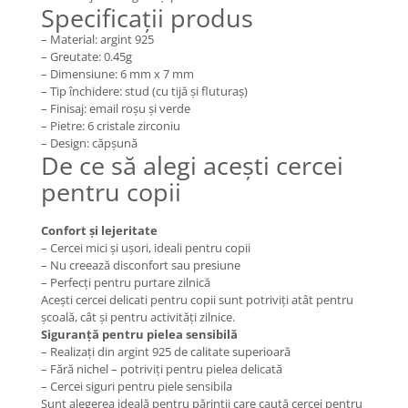
Coliere cu Flori
Specificații produs
Coliere cu Animale
– Material: argint 925
Coliere cu Molecule
– Greutate: 0.45g
– Dimensiune: 6 mm x 7 mm
Coliere Diverse
– Tip închidere: stud (cu tijă și fluturaș)
BRĂȚĂRI
– Finisaj: email roșu și verde
– Pietre: 6 cristale zirconiu
BRĂȚĂRI CU ȘNUR REGLABIL
– Design: căpșună
Brățări din Aur cu șnur reglabil
De ce să alegi acești cercei
Brățări din Argint cu șnur reglabil
pentru copii
BRĂȚĂRI CU PIETRE SEMIPREȚIOASE
Brățări din Aur cu pietre
Confort și lejeritate
semiprețioase
– Cercei mici și ușori, ideali pentru copii
– Nu creează disconfort sau presiune
Brățări din Argint cu pietre
– Perfecți pentru purtare zilnică
semiprețioase
Acești cercei delicati pentru copii sunt potriviți atât pentru
Brățări elastice cu pietre
școală, cât și pentru activități zilnice.
semiprețioase
Siguranță pentru pielea sensibilă
BRĂȚĂRI DE PICIOR
– Realizați din argint 925 de calitate superioară
– Fără nichel – potriviți pentru pielea delicată
Brățări de picior din Aur
– Cercei siguri pentru piele sensibila
Brățări de picior din Argint
Sunt alegerea ideală pentru părinții care caută cercei pentru