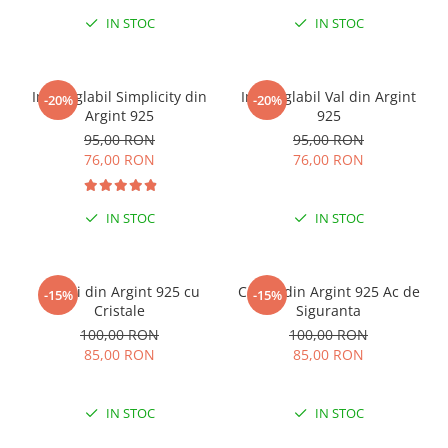
IN STOC
IN STOC
Inel reglabil Simplicity din
Inel reglabil Val din Argint
-20%
-20%
Argint 925
925
95,00 RON
95,00 RON
76,00 RON
76,00 RON
IN STOC
IN STOC
Cercei din Argint 925 cu
Cercei din Argint 925 Ac de
-15%
-15%
Cristale
Siguranta
100,00 RON
100,00 RON
85,00 RON
85,00 RON
IN STOC
IN STOC