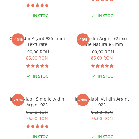
IN STOC
IN STOC
Cercei din Argint 925 Inimi
Cercei din Argint 925 cu
-15%
-15%
Texturate
Perle Naturale 6mm
100,00 RON
100,00 RON
85,00 RON
85,00 RON
IN STOC
IN STOC
Inel reglabil Simplicity din
Inel reglabil Val din Argint
-20%
-20%
Argint 925
925
95,00 RON
95,00 RON
76,00 RON
76,00 RON
IN STOC
IN STOC