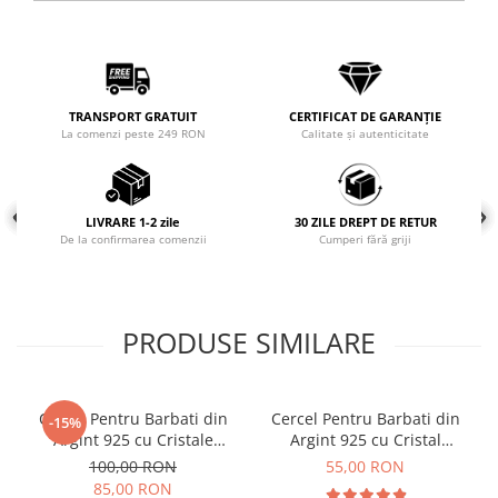
Coliere cu mărgele colorate și
Argint
Coliere cu pietre semiprețioase
TRANSPORT GRATUIT
CERTIFICAT DE GARANȚIE
La comenzi peste 249 RON
Calitate și autenticitate
LIVRARE 1-2 zile
30 ZILE DREPT DE RETUR
De la confirmarea comenzii
Cumperi fără griji
PRODUSE SIMILARE
Cercei Pentru Barbati din
Cercel Pentru Barbati din
-15%
Argint 925 cu Cristale
Argint 925 cu Cristal
Zirconia Patrate de 5mm
Zirconia Argintiu
100,00 RON
55,00 RON
85,00 RON