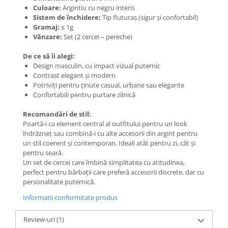
Coliere cu Animale
Culoare:
Argintiu cu negru intens
Sistem de închidere:
Tip fluturaș (sigur și confortabil)
Coliere cu Molecule
Gramaj:
≤ 1g
Coliere Diverse
Vânzare:
Set (2 cercei – pereche)
BRĂȚĂRI
De ce să îi alegi:
BRĂȚĂRI CU ȘNUR REGLABIL
Design masculin, cu impact vizual puternic
Brățări din Aur cu șnur reglabil
Contrast elegant și modern
Potriviți pentru ținute casual, urbane sau elegante
Brățări din Argint cu șnur reglabil
Confortabili pentru purtare zilnică
BRĂȚĂRI CU PIETRE SEMIPREȚIOASE
Brățări din Aur cu pietre
Recomandări de stil:
semiprețioase
Poartă-i ca element central al outfitului pentru un look
îndrăzneț sau combină-i cu alte accesorii din argint pentru
Brățări din Argint cu pietre
un stil coerent și contemporan. Ideali atât pentru zi, cât și
semiprețioase
pentru seară.
Brățări elastice cu pietre
Un set de cercei care îmbină simplitatea cu atitudinea,
semiprețioase
perfect pentru bărbații care preferă accesorii discrete, dar cu
personalitate puternică.
BRĂȚĂRI DE PICIOR
Informatii conformitate produs
Brățări de picior din Aur
Brățări de picior din Argint
Review-uri
(1)
COLIERE