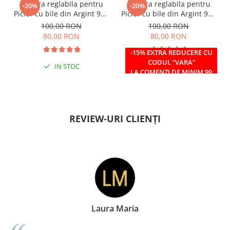
Bratara reglabila pentru
Bratara reglabila pentru
-20%
-20%
Picior cu bile din Argint 925
Picior cu bile din Argint 925
si margele Miyuki rosii
si margele Miyuki verzi
100,00 RON
100,00 RON
80,00 RON
80,00 RON
-15% EXTRA REDUCERE CU
CODUL ”VARA”
IN STOC
IN STOC
LA COMENZI DE MINIM 99
RON
REVIEW-URI CLIENȚI
Doina Georgescu