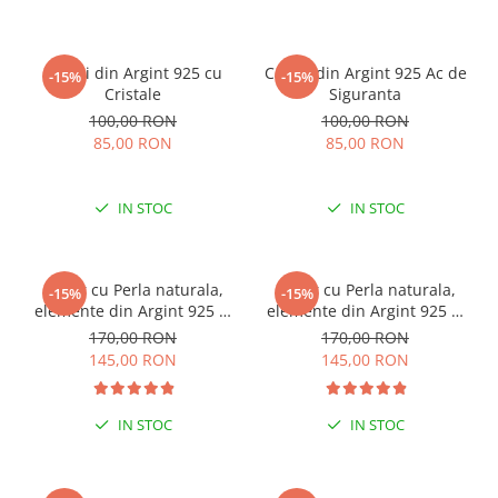
Cercei din Argint 925 cu
Cercei din Argint 925 Ac de
-15%
-15%
Cristale
Siguranta
100,00 RON
100,00 RON
85,00 RON
85,00 RON
IN STOC
IN STOC
Colier cu Perla naturala,
Colier cu Perla naturala,
-15%
-15%
elemente din Argint 925 si
elemente din Argint 925 si
margele Miyuki, multicolor
margele Miyuki, verde/kiwi
170,00 RON
170,00 RON
145,00 RON
145,00 RON
IN STOC
IN STOC