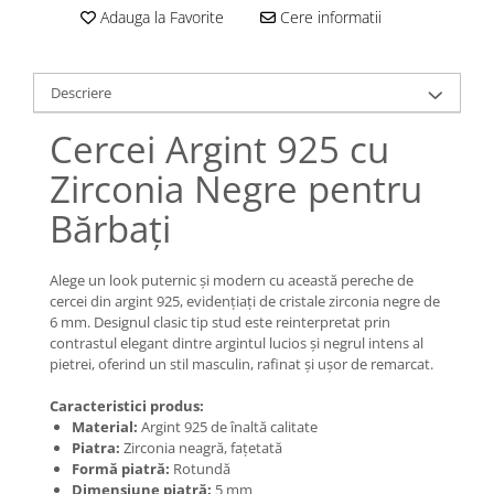
Lănțișoare cu Semilună
Adauga la Favorite
Cere informatii
Lănțișoare cu Zodii
Lănțișoare cu Animale
Lănțișoare cu Molecule
Descriere
Lănțișoare cu Pietre Naturale
Cercei Argint 925 cu
Lănțișoare Argint Diverse
Zirconia Negre pentru
COLIERE CU PERLE
Coliere cu Perle Naturale
Bărbați
Coliere cu Perle Preciosa
COLIERE ȘNUR REGLABIL
Alege un look puternic și modern cu această pereche de
cercei din argint 925, evidențiați de cristale zirconia negre de
Coliere cu Inimioare
6 mm. Designul clasic tip stud este reinterpretat prin
Coliere cu Cruce
contrastul elegant dintre argintul lucios și negrul intens al
Coliere cu Stea
pietrei, oferind un stil masculin, rafinat și ușor de remarcat.
Coliere cu Soare
Caracteristici produs:
Coliere cu Semilună
Material:
Argint 925 de înaltă calitate
Coliere cu Zodii
Piatra:
Zirconia neagră, fațetată
Formă piatră:
Rotundă
Coliere cu Flori
Dimensiune piatră:
5 mm