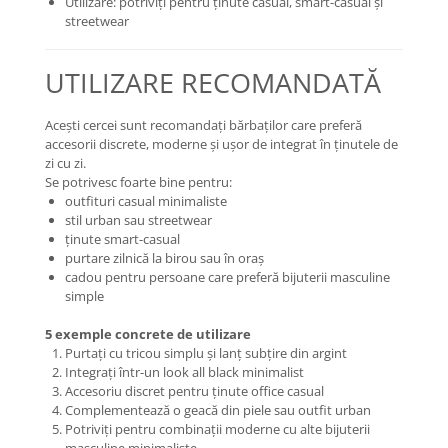
Utilizare: potriviți pentru ținute casual, smart-casual și
streetwear
UTILIZARE RECOMANDATĂ
Acești cercei sunt recomandați bărbaților care preferă
accesorii discrete, moderne și ușor de integrat în ținutele de
zi cu zi.
Se potrivesc foarte bine pentru:
outfituri casual minimaliste
stil urban sau streetwear
ținute smart-casual
purtare zilnică la birou sau în oraș
cadou pentru persoane care preferă bijuterii masculine
simple
5 exemple concrete de utilizare
Purtați cu tricou simplu și lanț subțire din argint
Integrați într-un look all black minimalist
Accesoriu discret pentru ținute office casual
Complementează o geacă din piele sau outfit urban
Potriviți pentru combinații moderne cu alte bijuterii