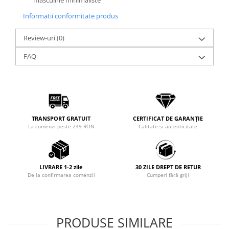
masculine minimaliste
Informatii conformitate produs
Review-uri
(0)
FAQ
TRANSPORT GRATUIT
CERTIFICAT DE GARANȚIE
La comenzi peste 249 RON
Calitate și autenticitate
LIVRARE 1-2 zile
30 ZILE DREPT DE RETUR
De la confirmarea comenzii
Cumperi fără griji
PRODUSE SIMILARE