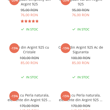
-20%
-20%
Argint 925
925
95,00 RON
95,00 RON
76,00 RON
76,00 RON
IN STOC
IN STOC
Cercei din Argint 925 cu
Cercei din Argint 925 Ac de
-15%
-15%
Cristale
Siguranta
100,00 RON
100,00 RON
85,00 RON
85,00 RON
IN STOC
IN STOC
Colier cu Perla naturala,
Colier cu Perla naturala,
-15%
-15%
elemente din Argint 925 si
elemente din Argint 925 si
margele Miyuki, multicolor
margele Miyuki, verde/kiwi
170,00 RON
170,00 RON