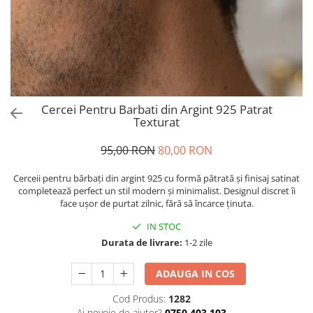
Brățări din Argint cu pietre
Coliere Transparente cu Stea
semiprețioase
Coliere Transparente cu Soare
Brățări elastice cu pietre
Coliere Transparente cu Semilună
semiprețioase
Coliere Transparente cu Zodii
LĂNȚIȘOARE ARGINT
Coliere Transparente cu Perle
Coliere Transparente cu Initiale
Cercei Pentru Barbati din Argint 925 Patrat
Coliere Transparente cu Flori
Texturat
Coliere Transparente cu Animale
95,00 RON
80,00 RON
Coliere Transparente cu Molecule
Coliere Transparente cu Pietre
Cerceii pentru bărbați din argint 925 cu formă pătrată și finisaj satinat
Naturale
completează perfect un stil modern și minimalist. Designul discret îi
face ușor de purtat zilnic, fără să încarce ținuta.
Coliere Transparente Diverse
LĂNȚIȘOARE ARGINT
IN STOC
Durata de livrare:
1-2 zile
Lănțișoare cu Inimioare
Lănțișoare cu Cruce
ADAUGA IN COS
Lănțișoare cu Stea
Lănțișoare cu Soare
Cod Produs:
1282
Ai nevoie de ajutor?
0750.403.103