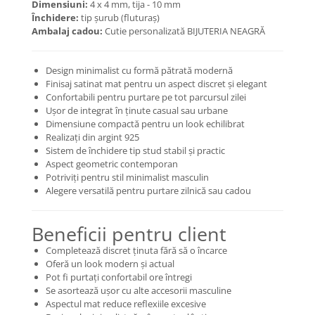
Dimensiuni:
4 x 4 mm, tija - 10 mm
Închidere:
tip șurub (fluturaș)
Coliere cu mărgele colorate și
Ambalaj cadou:
Cutie personalizată BIJUTERIA NEAGRĂ
Argint
Coliere cu pietre semiprețioase
Design minimalist cu formă pătrată modernă
Finisaj satinat mat pentru un aspect discret și elegant
Confortabili pentru purtare pe tot parcursul zilei
Ușor de integrat în ținute casual sau urbane
Dimensiune compactă pentru un look echilibrat
Realizați din argint 925
Sistem de închidere tip stud stabil și practic
Aspect geometric contemporan
Potriviți pentru stil minimalist masculin
Alegere versatilă pentru purtare zilnică sau cadou
Beneficii pentru client
Completează discret ținuta fără să o încarce
Oferă un look modern și actual
Pot fi purtați confortabil ore întregi
Se asortează ușor cu alte accesorii masculine
Aspectul mat reduce reflexiile excesive