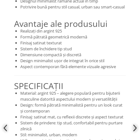
Designul minimalist rămâne actual în timp
Potrivire bună pentru stil casual, urban sau smart-casual
Avantaje ale produsului
Realizați din argint 925
Formă pătrată geometrică modernă
Finisaj satinat texturat
Sistem de închidere tip stud
Dimensiune compactă și discretă
Design minimalist ușor de integrat în orice stil
Aspect contemporan fără elemente vizuale agresive
SPECIFICAȚII
Material: argint 925 – alegere populară pentru bijuterii
masculine datorită aspectului modern și versatilității
Design: formă pătrată minimalistă pentru un look curat
și contemporan
Finisaj: satinat mat, cu reflexii discrete și aspect texturat
Sistem de prindere: tip stud, confortabil pentru purtare
zilnică
Stil: minimalist, urban, modern