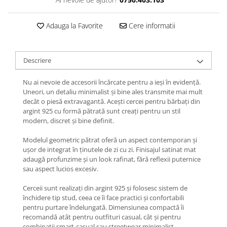
Lănțișoare cu Semilună
Lănțișoare cu Zodii
Adauga la Favorite
Cere informatii
Lănțișoare cu Animale
Lănțișoare cu Molecule
Lănțișoare cu Pietre Naturale
Descriere
Lănțișoare Argint Diverse
COLIERE CU PERLE
Nu ai nevoie de accesorii încărcate pentru a ieși în evidență.
Uneori, un detaliu minimalist și bine ales transmite mai mult
Coliere cu Perle Naturale
decât o piesă extravagantă. Acești cercei pentru bărbați din
Coliere cu Perle Preciosa
argint 925 cu formă pătrată sunt creați pentru un stil
modern, discret și bine definit.
COLIERE ȘNUR REGLABIL
Coliere cu Inimioare
Modelul geometric pătrat oferă un aspect contemporan și
ușor de integrat în ținutele de zi cu zi. Finisajul satinat mat
Coliere cu Cruce
adaugă profunzime și un look rafinat, fără reflexii puternice
Coliere cu Stea
sau aspect lucios excesiv.
Coliere cu Soare
Cerceii sunt realizați din argint 925 și folosesc sistem de
Coliere cu Semilună
închidere tip stud, ceea ce îi face practici și confortabili
Coliere cu Zodii
pentru purtare îndelungată. Dimensiunea compactă îi
recomandă atât pentru outfituri casual, cât și pentru
Coliere cu Flori
combinații smart-casual sau streetwear minimalist.