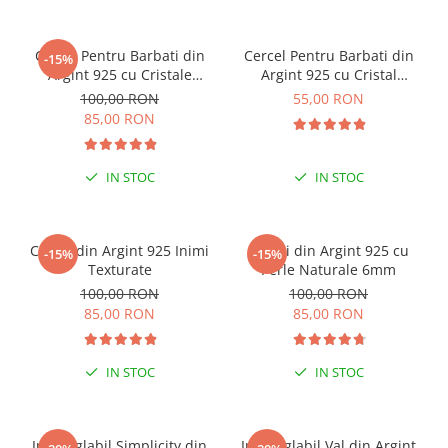
Cercei Pentru Barbati din
Cercel Pentru Barbati din
-15%
Argint 925 cu Cristale
Argint 925 cu Cristal
Zirconia Patrate de 5mm
Zirconia Argintiu
100,00 RON
55,00 RON
85,00 RON
IN STOC
IN STOC
Cercei din Argint 925 Inimi
Cercei din Argint 925 cu
-15%
-15%
Texturate
Perle Naturale 6mm
100,00 RON
100,00 RON
85,00 RON
85,00 RON
IN STOC
IN STOC
Inel reglabil Simplicity din
Inel reglabil Val din Argint