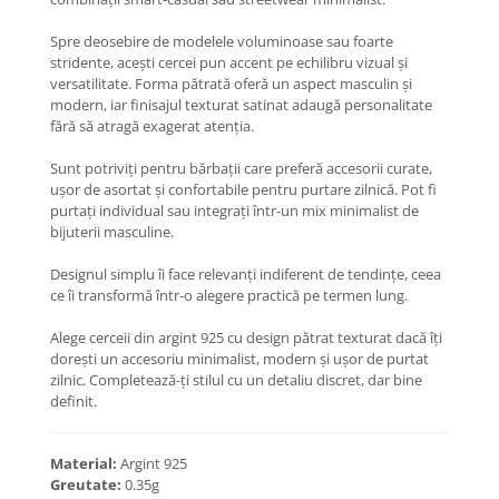
Coliere cu Animale
Coliere cu Molecule
Spre deosebire de modelele voluminoase sau foarte
stridente, acești cercei pun accent pe echilibru vizual și
Coliere Diverse
versatilitate. Forma pătrată oferă un aspect masculin și
BRĂȚĂRI
modern, iar finisajul texturat satinat adaugă personalitate
fără să atragă exagerat atenția.
BRĂȚĂRI CU ȘNUR REGLABIL
Brățări din Aur cu șnur reglabil
Sunt potriviți pentru bărbații care preferă accesorii curate,
Brățări din Argint cu șnur reglabil
ușor de asortat și confortabile pentru purtare zilnică. Pot fi
purtați individual sau integrați într-un mix minimalist de
BRĂȚĂRI CU PIETRE SEMIPREȚIOASE
bijuterii masculine.
Brățări din Aur cu pietre
semiprețioase
Designul simplu îi face relevanți indiferent de tendințe, ceea
ce îi transformă într-o alegere practică pe termen lung.
Brățări din Argint cu pietre
semiprețioase
Alege cerceii din argint 925 cu design pătrat texturat dacă îți
Brățări elastice cu pietre
dorești un accesoriu minimalist, modern și ușor de purtat
semiprețioase
zilnic. Completează-ți stilul cu un detaliu discret, dar bine
BRĂȚĂRI DE PICIOR
definit.
Brățări de picior din Aur
Material:
Argint 925
Brățări de picior din Argint
Greutate:
0.35g
COLIERE