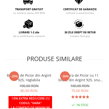
TRANSPORT GRATUIT
CERTIFICAT DE GARANȚIE
La comenzi peste 249 RON
Calitate și autenticitate
LIVRARE 1-2 zile
30 ZILE DREPT DE RETUR
De la confirmarea comenzii
Cumperi fără griji
PRODUSE SIMILARE
Bratara de Picior din Argint
Bratara de Picior cu 11
-20%
-30%
925, reglabila
bilute din Argint 925, snur
reglabil
100,00 RON
100,00 RON
80,00 RON
70,00 RON
-15% EXTRA REDUCERE CU
CODUL ”VARA”
IN STOC
IN STOC
LA COMENZI DE MINIM 99