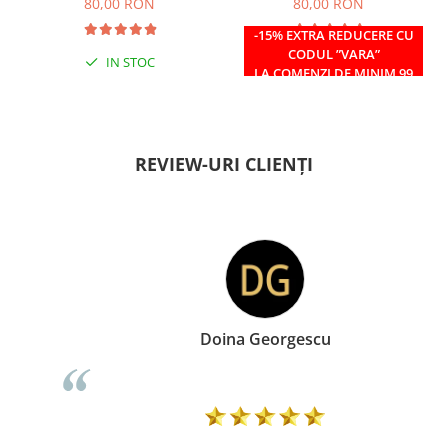
80,00 RON
80,00 RON
-15% EXTRA REDUCERE CU
CODUL ”VARA”
IN STOC
IN STOC
LA COMENZI DE MINIM 99
RON
REVIEW-URI CLIENȚI
Doina Georgescu