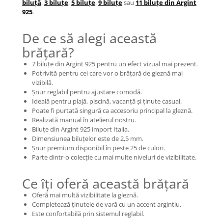
biluță
,
3 biluțe
,
5 biluțe
,
9 biluțe
sau
11 biluțe din Argint
COLIERE
925
.
Coliere cu mărgele colorate și
De ce să alegi această
Argint
brățară?
Coliere cu pietre semiprețioase
7 biluțe din Argint 925 pentru un efect vizual mai prezent.
Potrivită pentru cei care vor o brățară de gleznă mai
vizibilă.
Șnur reglabil pentru ajustare comodă.
Ideală pentru plajă, piscină, vacanță și ținute casual.
Poate fi purtată singură ca accesoriu principal la gleznă.
Realizată manual în atelierul nostru.
Biluțe din Argint 925 import Italia.
Dimensiunea biluțelor este de 2,5 mm.
Șnur premium disponibil în peste 25 de culori.
Parte dintr-o colecție cu mai multe niveluri de vizibilitate.
Ce îți oferă această brățară
Oferă mai multă vizibilitate la gleznă.
Completează ținutele de vară cu un accent argintiu.
Este confortabilă prin sistemul reglabil.