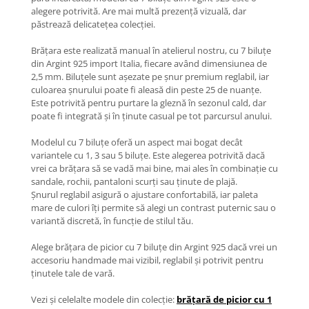
Coliere cu Flori
alegere potrivită. Are mai multă prezență vizuală, dar
Coliere cu Animale
păstrează delicatețea colecției.
Coliere cu Molecule
Brățara este realizată manual în atelierul nostru, cu 7 biluțe
Coliere Diverse
din Argint 925 import Italia, fiecare având dimensiunea de
2,5 mm. Biluțele sunt așezate pe șnur premium reglabil, iar
BRĂȚĂRI
culoarea șnurului poate fi aleasă din peste 25 de nuanțe.
BRĂȚĂRI CU ȘNUR REGLABIL
Este potrivită pentru purtare la gleznă în sezonul cald, dar
poate fi integrată și în ținute casual pe tot parcursul anului.
Brățări din Aur cu șnur reglabil
Brățări din Argint cu șnur reglabil
Modelul cu 7 biluțe oferă un aspect mai bogat decât
BRĂȚĂRI CU PIETRE SEMIPREȚIOASE
variantele cu 1, 3 sau 5 biluțe. Este alegerea potrivită dacă
vrei ca brățara să se vadă mai bine, mai ales în combinație cu
Brățări din Aur cu pietre
sandale, rochii, pantaloni scurți sau ținute de plajă.
semiprețioase
Șnurul reglabil asigură o ajustare confortabilă, iar paleta
Brățări din Argint cu pietre
mare de culori îți permite să alegi un contrast puternic sau o
semiprețioase
variantă discretă, în funcție de stilul tău.
Brățări elastice cu pietre
Alege brățara de picior cu 7 biluțe din Argint 925 dacă vrei un
semiprețioase
accesoriu handmade mai vizibil, reglabil și potrivit pentru
BRĂȚĂRI DE PICIOR
ținutele tale de vară.
Brățări de picior din Aur
Vezi și celelalte modele din colecție:
brățară de picior cu 1
Brățări de picior din Argint