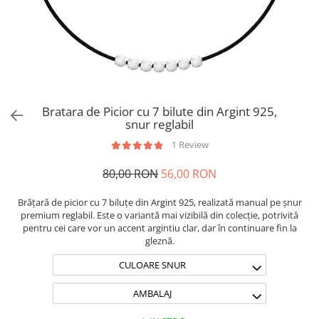
Brățări din Argint cu pietre
Coliere Transparente cu Cruce
semiprețioase
Coliere Transparente cu Stea
Brățări elastice cu pietre
Coliere Transparente cu Soare
semiprețioase
Coliere Transparente cu Semilună
LĂNȚIȘOARE ARGINT
Coliere Transparente cu Zodii
Coliere Transparente cu Perle
Bratara de Picior cu 7 bilute din Argint 925,
Coliere Transparente cu Initiale
snur reglabil
Coliere Transparente cu Flori
1 Review
Coliere Transparente cu Animale
80,00 RON
56,00 RON
Coliere Transparente cu Molecule
Coliere Transparente cu Pietre
Brățară de picior cu 7 biluțe din Argint 925, realizată manual pe șnur
Naturale
premium reglabil. Este o variantă mai vizibilă din colecție, potrivită
Coliere Transparente Diverse
pentru cei care vor un accent argintiu clar, dar în continuare fin la
gleznă.
LĂNȚIȘOARE ARGINT
CULOARE SNUR
Lănțișoare cu Inimioare
Lănțișoare cu Cruce
AMBALAJ
Lănțișoare cu Stea