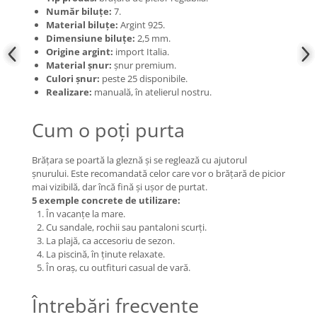
Număr biluțe:
7.
Material biluțe:
Argint 925.
Dimensiune biluțe:
2,5 mm.
Origine argint:
import Italia.
Material șnur:
șnur premium.
Culori șnur:
peste 25 disponibile.
Realizare:
manuală, în atelierul nostru.
Cum o poți purta
Brățara se poartă la gleznă și se reglează cu ajutorul
șnurului. Este recomandată celor care vor o brățară de picior
mai vizibilă, dar încă fină și ușor de purtat.
5 exemple concrete de utilizare:
În vacanțe la mare.
Cu sandale, rochii sau pantaloni scurți.
La plajă, ca accesoriu de sezon.
La piscină, în ținute relaxate.
În oraș, cu outfituri casual de vară.
Întrebări frecvente