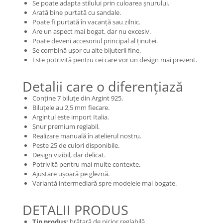
Se poate adapta stilului prin culoarea șnurului.
Arată bine purtată cu sandale.
Poate fi purtată în vacanță sau zilnic.
Are un aspect mai bogat, dar nu excesiv.
Poate deveni accesoriul principal al ținutei.
Se combină ușor cu alte bijuterii fine.
Este potrivită pentru cei care vor un design mai prezent.
Detalii care o diferențiază
Conține 7 biluțe din Argint 925.
Biluțele au 2,5 mm fiecare.
Argintul este import Italia.
Șnur premium reglabil.
Realizare manuală în atelierul nostru.
Peste 25 de culori disponibile.
Design vizibil, dar delicat.
Potrivită pentru mai multe contexte.
Ajustare ușoară pe gleznă.
Variantă intermediară spre modelele mai bogate.
DETALII PRODUS
Tip produs:
brățară de picior reglabilă.