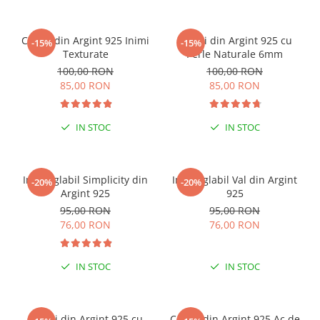
RON
Cercei din Argint 925 Inimi
Cercei din Argint 925 cu
-15%
-15%
Texturate
Perle Naturale 6mm
100,00 RON
100,00 RON
85,00 RON
85,00 RON
IN STOC
IN STOC
Inel reglabil Simplicity din
Inel reglabil Val din Argint
-20%
-20%
Argint 925
925
95,00 RON
95,00 RON
76,00 RON
76,00 RON
IN STOC
IN STOC
Cercei din Argint 925 cu
Cercei din Argint 925 Ac de