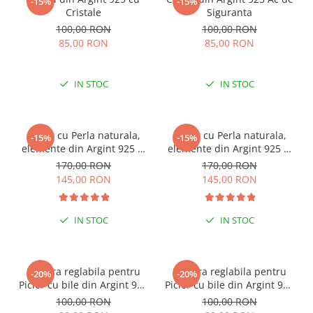
-15%
-15%
Cristale
Siguranta
100,00 RON
100,00 RON
85,00 RON
85,00 RON
IN STOC
IN STOC
Colier cu Perla naturala,
Colier cu Perla naturala,
-15%
-15%
elemente din Argint 925 si
elemente din Argint 925 si
margele Miyuki, multicolor
margele Miyuki, verde/kiwi
170,00 RON
170,00 RON
145,00 RON
145,00 RON
IN STOC
IN STOC
Bratara reglabila pentru
Bratara reglabila pentru
-20%
-20%
Picior cu bile din Argint 925
Picior cu bile din Argint 925
si margele Miyuki rosii
si margele Miyuki verzi
100,00 RON
100,00 RON