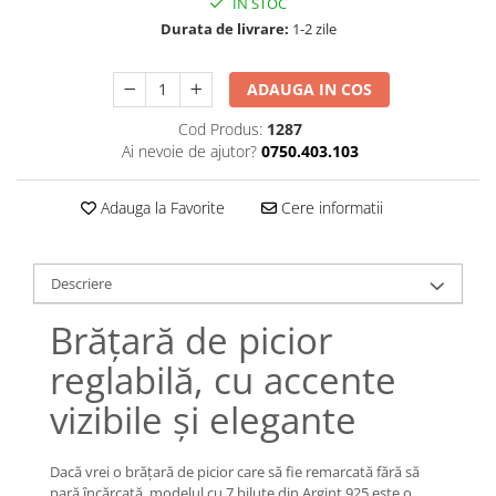
IN STOC
Lănțișoare cu Soare
Durata de livrare:
1-2 zile
Lănțișoare cu Semilună
Lănțișoare cu Zodii
ADAUGA IN COS
Lănțișoare cu Animale
Lănțișoare cu Molecule
Cod Produs:
1287
Lănțișoare cu Pietre Naturale
Ai nevoie de ajutor?
0750.403.103
Lănțișoare Argint Diverse
COLIERE CU PERLE
Adauga la Favorite
Cere informatii
Coliere cu Perle Naturale
Coliere cu Perle Preciosa
Descriere
COLIERE ȘNUR REGLABIL
Brățară de picior
Coliere cu Inimioare
Coliere cu Cruce
reglabilă, cu accente
Coliere cu Stea
vizibile și elegante
Coliere cu Soare
Coliere cu Semilună
Dacă vrei o brățară de picior care să fie remarcată fără să
Coliere cu Zodii
pară încărcată, modelul cu 7 biluțe din Argint 925 este o