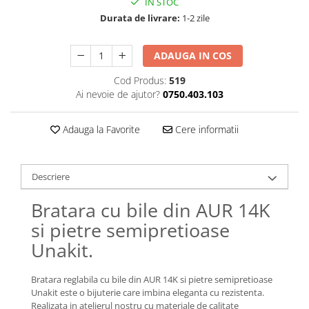
IN STOC
Lănțișoare cu Semilună
Durata de livrare:
1-2 zile
Lănțișoare cu Zodii
Lănțișoare cu Animale
ADAUGA IN COS
Lănțișoare cu Molecule
Lănțișoare cu Pietre Naturale
Cod Produs:
519
Lănțișoare Argint Diverse
Ai nevoie de ajutor?
0750.403.103
COLIERE CU PERLE
Adauga la Favorite
Cere informatii
Coliere cu Perle Naturale
Coliere cu Perle Preciosa
COLIERE ȘNUR REGLABIL
Descriere
Coliere cu Inimioare
Bratara cu bile din AUR 14K
Coliere cu Cruce
si pietre semipretioase
Coliere cu Stea
Coliere cu Soare
Unakit.
Coliere cu Semilună
Coliere cu Zodii
Bratara reglabila cu bile din AUR 14K si pietre semipretioase
Unakit este o bijuterie care imbina eleganta cu rezistenta.
Coliere cu Flori
Realizata in atelierul nostru cu materiale de calitate