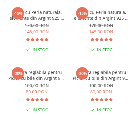
Colier cu Perla naturala,
Colier cu Perla naturala,
-15%
-15%
elemente din Argint 925 si
elemente din Argint 925 si
margele Miyuki, multicolor
margele Miyuki, verde/kiwi
170,00 RON
170,00 RON
145,00 RON
145,00 RON
IN STOC
IN STOC
ESENȚIAL VARA ACEASTA
ESENȚIAL VARA ACEASTA
Bratara reglabila pentru
Bratara reglabila pentru
-20%
-20%
Picior cu bile din Argint 925
Picior cu bile din Argint 925
si margele Miyuki rosii
si margele Miyuki verzi
100,00 RON
100,00 RON
80,00 RON
80,00 RON
IN STOC
IN STOC
PENTRU ZILE ÎNSORITE
PENTRU ZILE ÎNSORITE