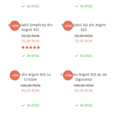
IN STOC
IN STOC
Inel reglabil Simplicity din
Inel reglabil Val din Argint
-20%
-20%
Argint 925
925
95,00 RON
95,00 RON
76,00 RON
76,00 RON
IN STOC
IN STOC
Cercei din Argint 925 cu
Cercei din Argint 925 Ac de
-15%
-15%
Cristale
Siguranta
100,00 RON
100,00 RON
85,00 RON
85,00 RON
IN STOC
IN STOC