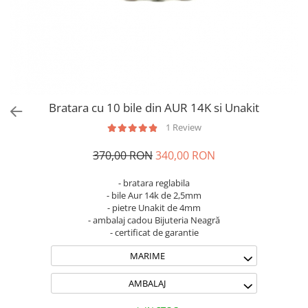
Brățări din Argint cu pietre
Coliere Transparente cu Stea
semiprețioase
Coliere Transparente cu Soare
Brățări elastice cu pietre
Coliere Transparente cu Semilună
semiprețioase
Coliere Transparente cu Zodii
LĂNȚIȘOARE ARGINT
Coliere Transparente cu Perle
Coliere Transparente cu Initiale
Bratara cu 10 bile din AUR 14K si Unakit
Coliere Transparente cu Flori
1 Review
Coliere Transparente cu Animale
Coliere Transparente cu Molecule
370,00 RON
340,00 RON
Coliere Transparente cu Pietre
Naturale
- bratara reglabila
- bile Aur 14k de 2,5mm
Coliere Transparente Diverse
- pietre Unakit de 4mm
LĂNȚIȘOARE ARGINT
- ambalaj cadou Bijuteria Neagră
- certificat de garantie
Lănțișoare cu Inimioare
MARIME
Lănțișoare cu Cruce
Lănțișoare cu Stea
AMBALAJ
Lănțișoare cu Soare