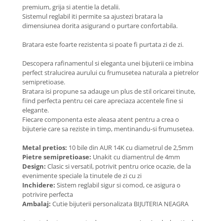
Coliere cu Animale
premium, grija si atentie la detalii.
Sistemul reglabil iti permite sa ajustezi bratara la
Coliere cu Molecule
dimensiunea dorita asigurand o purtare confortabila.
Coliere Diverse
BRĂȚĂRI
Bratara este foarte rezistenta si poate fi purtata zi de zi.
BRĂȚĂRI CU ȘNUR REGLABIL
Descopera rafinamentul si eleganta unei bijuterii ce imbina
Brățări din Aur cu șnur reglabil
perfect stralucirea aurului cu frumusetea naturala a pietrelor
semipretioase.
Brățări din Argint cu șnur reglabil
Bratara isi propune sa adauge un plus de stil oricarei tinute,
BRĂȚĂRI CU PIETRE SEMIPREȚIOASE
fiind perfecta pentru cei care apreciaza accentele fine si
Brățări din Aur cu pietre
elegante.
semiprețioase
Fiecare componenta este aleasa atent pentru a crea o
bijuterie care sa reziste in timp, mentinandu-si frumusetea.
Brățări din Argint cu pietre
semiprețioase
Metal pretios:
10 bile din AUR 14K cu diametrul de 2,5mm
Brățări elastice cu pietre
Pietre semipretioase:
Unakit cu diamentrul de 4mm
semiprețioase
Design:
Clasic si versatil, potrivit pentru orice ocazie, de la
evenimente speciale la tinutele de zi cu zi
BRĂȚĂRI DE PICIOR
Inchidere:
Sistem reglabil sigur si comod, ce asigura o
Brățări de picior din Aur
potrivire perfecta
Ambalaj:
Cutie bijuterii personalizata BIJUTERIA NEAGRA
Brățări de picior din Argint
COLIERE