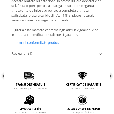
Aceasta bratara nu este doar un accesoriu, ci o declaratie de
stil, fie ca o porti pentru a adauga un strop de eleganta
Coliere cu mărgele colorate și
tinutelor tale zilnice sau pentru a completa o tinuta
Argint
sofisticata, bratara cu bile din Aur 14K si pietre naturale
Coliere cu pietre semiprețioase
semipretioase va atrage toate privirile.
Bijuteria este marcata conform legislatiei in vigoare si vine
impreuna cu certificat de calitate si garantie.
Informatii conformitate produs
Review-uri
(1)
TRANSPORT GRATUIT
CERTIFICAT DE GARANȚIE
La comenzi peste 249 RON
Calitate și autenticitate
LIVRARE 1-2 zile
30 ZILE DREPT DE RETUR
De la confirmarea comenzii
Cumperi fără griji