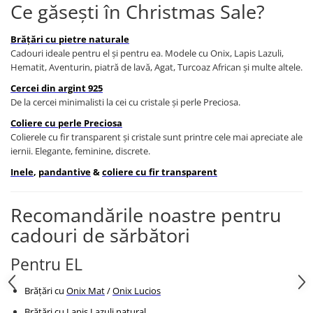
Ce găsești în Christmas Sale?
Coliere cu Animale
Coliere cu Molecule
Brățări cu pietre naturale
Coliere Diverse
Cadouri ideale pentru el și pentru ea. Modele cu Onix, Lapis Lazuli,
BRĂȚĂRI
Hematit, Aventurin, piatră de lavă, Agat, Turcoaz African și multe altele.
BRĂȚĂRI CU ȘNUR REGLABIL
Cercei din argint 925
Brățări din Aur cu șnur reglabil
De la cercei minimalisti la cei cu cristale și perle Preciosa.
Brățări din Argint cu șnur reglabil
Coliere cu perle Preciosa
BRĂȚĂRI CU PIETRE SEMIPREȚIOASE
Colierele cu fir transparent și cristale sunt printre cele mai apreciate ale
iernii. Elegante, feminine, discrete.
Brățări din Aur cu pietre
semiprețioase
Inele
,
pandantive
&
coliere cu fir transparent
Brățări din Argint cu pietre
semiprețioase
Recomandările noastre pentru
Brățări elastice cu pietre
cadouri de sărbători
semiprețioase
BRĂȚĂRI DE PICIOR
Pentru EL
Brățări de picior din Aur
Brățări cu
Onix Mat
/
Onix Lucios
Brățări de picior din Argint
COLIERE
Brățări cu Lapis Lazuli natural