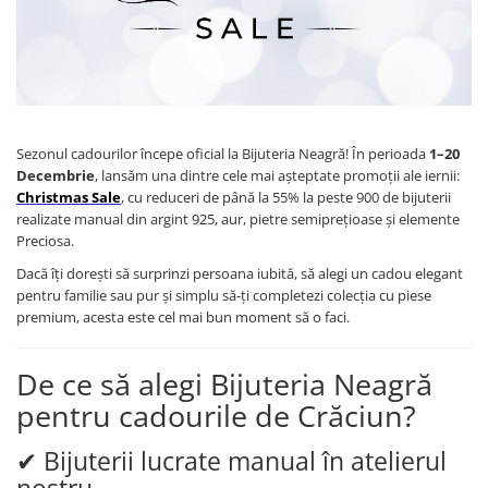
Brățări din Argint cu pietre
Coliere Transparente cu Stea
semiprețioase
Coliere Transparente cu Soare
Brățări elastice cu pietre
Coliere Transparente cu Semilună
semiprețioase
Coliere Transparente cu Zodii
LĂNȚIȘOARE ARGINT
Coliere Transparente cu Perle
Sezonul cadourilor începe oficial la Bijuteria Neagră! În perioada
1–20
Coliere Transparente cu Initiale
Decembrie
, lansăm una dintre cele mai așteptate promoții ale iernii:
Coliere Transparente cu Flori
Christmas Sale
, cu reduceri de până la 55% la peste 900 de bijuterii
Coliere Transparente cu Animale
realizate manual din argint 925, aur, pietre semiprețioase și elemente
Coliere Transparente cu Molecule
Preciosa.
Coliere Transparente cu Pietre
Dacă îți dorești să surprinzi persoana iubită, să alegi un cadou elegant
Naturale
pentru familie sau pur și simplu să-ți completezi colecția cu piese
premium, acesta este cel mai bun moment să o faci.
Coliere Transparente Diverse
LĂNȚIȘOARE ARGINT
De ce să alegi Bijuteria Neagră
Lănțișoare cu Inimioare
pentru cadourile de Crăciun?
Lănțișoare cu Cruce
Lănțișoare cu Stea
✔ Bijuterii lucrate manual în atelierul
Lănțișoare cu Soare