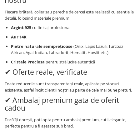
nostru
Lănțișoare cu Semilună
Lănțișoare cu Zodii
Fiecare brățară, colier sau pereche de cercei este realizată cu atenție la
Lănțișoare cu Animale
detalii, folosind materiale premium:
Lănțișoare cu Molecule
Argint 925
cu finisaj profesional
Lănțișoare cu Pietre Naturale
Aur
14K
Lănțișoare Argint Diverse
Pietre naturale semiprețioase
(Onix, Lapis Lazuli, Turcoaz
COLIERE CU PERLE
African, Agat Indian, Labradorit, Hematit, Howlit etc.)
Coliere cu Perle Naturale
Cristale Preciosa
pentru strălucire autentică
Coliere cu Perle Preciosa
✔ Oferte reale, verificate
COLIERE ȘNUR REGLABIL
Toate reducerile sunt transparente și reale, aplicate pe stocuri
Coliere cu Inimioare
existente, astfel încât clienții noștri au parte de cele mai bune prețuri.
Coliere cu Cruce
✔ Ambalaj premium gata de oferit
Coliere cu Stea
cadou
Coliere cu Soare
Coliere cu Semilună
Dacă îți dorești, poți opta pentru ambalaj premium, cutii elegante,
perfecte pentru a fi așezate sub brad.
Coliere cu Zodii
Coliere cu Flori