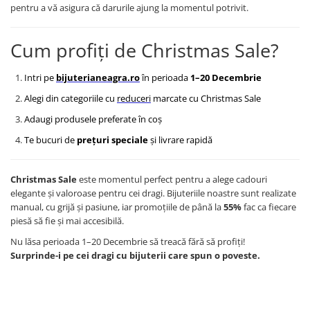
pentru a vă asigura că darurile ajung la momentul potrivit.
Cum profiți de Christmas Sale?
Intri pe
bijuterianeagra.ro
în perioada
1–20 Decembrie
Alegi din categoriile cu
reduceri
marcate cu Christmas Sale
Adaugi produsele preferate în coș
Te bucuri de
prețuri speciale
și livrare rapidă
Christmas Sale
este momentul perfect pentru a alege cadouri
elegante și valoroase pentru cei dragi. Bijuteriile noastre sunt realizate
manual, cu grijă și pasiune, iar promoțiile de până la
55%
fac ca fiecare
piesă să fie și mai accesibilă.
Nu lăsa perioada 1–20 Decembrie să treacă fără să profiți!
Surprinde-i pe cei dragi cu bijuterii care spun o poveste.