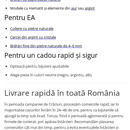
Coliere cu mărgele colorate și
Modele cu Hematit și elemente din
aur
sau
argint
Argint
Pentru EA
Coliere cu pietre semiprețioase
Coliere cu pietre naturale
Cercei din argint cu cristale
Brățări fine din pietre naturale de 4–6 mm
Pentru un cadou rapid și sigur
Optează pentru bijuterii ajustabile
Alege piese în culori neutre (negru, argintiu, alb)
Livrare rapidă în toată România
În perioada campaniei de Crăciun, procesăm comenzile rapid, iar în
majoritatea cazurilor livrăm în 24–48 de ore, pentru ca bijuteriile să
ajungă la timp sub brad. Totuși, fiind o perioadă aglomerată și pentru
firmele de curierat, pot apărea întârzieri. Recomandăm plasarea
comenzilor cât mai din timp, pentru a evita eventualele întârzieri și