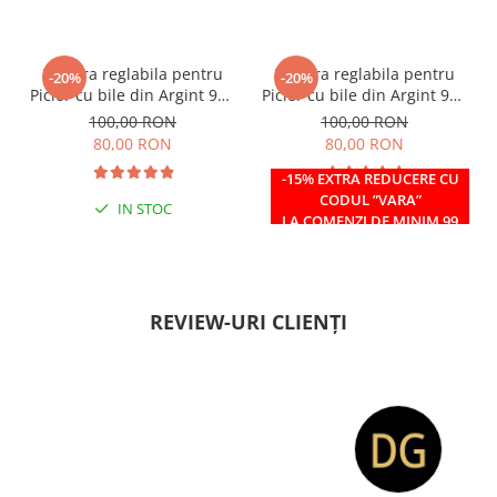
Bratara reglabila pentru
Bratara reglabila pentru
-20%
-20%
Picior cu bile din Argint 925
Picior cu bile din Argint 925
si margele Miyuki rosii
si margele Miyuki verzi
100,00 RON
100,00 RON
80,00 RON
80,00 RON
-15% EXTRA REDUCERE CU
CODUL ”VARA”
IN STOC
IN STOC
LA COMENZI DE MINIM 99
RON
REVIEW-URI CLIENȚI