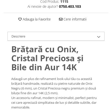
Lănțișoare cu Soare
Cod Produs:
1115
Ai nevoie de ajutor?
0750.403.103
Lănțișoare cu Semilună
Lănțișoare cu Zodii
Adauga la Favorite
Cere informatii
Lănțișoare cu Animale
Lănțișoare cu Molecule
Lănțișoare cu Pietre Naturale
Descriere
Lănțișoare Argint Diverse
Brățară cu Onix,
COLIERE CU PERLE
Coliere cu Perle Naturale
Cristal Preciosa și
Coliere cu Perle Preciosa
Bile din Aur 14K
COLIERE ȘNUR REGLABIL
Coliere cu Inimioare
Adaugă un plus de rafinament look-ului tău cu această
Coliere cu Cruce
brățară handmade, realizată cu pietre naturale de Onix
Coliere cu Stea
Negru (6 mm), un Cristal Preciosa negru premium și două
biluțe fine din aur 14K (2,5 mm).
Coliere cu Soare
Un accesoriu rafinat, modern și minimalist, perfect pentru
Coliere cu Semilună
cei care apreciază simplitatea de lux și detaliile subtile, dar
memorabile.
Coliere cu Zodii