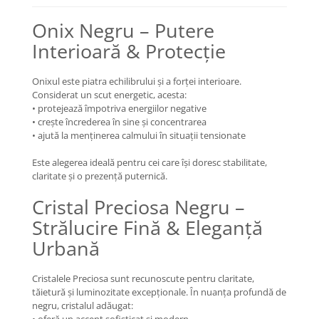
Coliere cu Flori
Onix Negru – Putere
Coliere cu Animale
Coliere cu Molecule
Interioară & Protecție
Coliere Diverse
BRĂȚĂRI
Onixul este piatra echilibrului și a forței interioare.
Considerat un scut energetic, acesta:
BRĂȚĂRI CU ȘNUR REGLABIL
• protejează împotriva energiilor negative
Brățări din Aur cu șnur reglabil
• crește încrederea în sine și concentrarea
• ajută la menținerea calmului în situații tensionate
Brățări din Argint cu șnur reglabil
BRĂȚĂRI CU PIETRE SEMIPREȚIOASE
Este alegerea ideală pentru cei care își doresc stabilitate,
claritate și o prezență puternică.
Brățări din Aur cu pietre
semiprețioase
Cristal Preciosa Negru –
Brățări din Argint cu pietre
Strălucire Fină & Eleganță
semiprețioase
Urbană
Brățări elastice cu pietre
semiprețioase
BRĂȚĂRI DE PICIOR
Cristalele Preciosa sunt recunoscute pentru claritate,
tăietură și luminozitate excepționale. În nuanța profundă de
Brățări de picior din Aur
negru, cristalul adăugat:
Brățări de picior din Argint