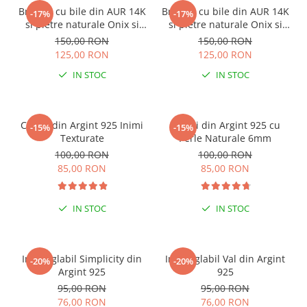
Bratara cu bile din AUR 14K
Bratara cu bile din AUR 14K
-17%
-17%
si pietre naturale Onix si
si pietre naturale Onix si
Ochi de Tigru
Agat Indian
150,00 RON
150,00 RON
125,00 RON
125,00 RON
IN STOC
IN STOC
Cercei din Argint 925 Inimi
Cercei din Argint 925 cu
-15%
-15%
Texturate
Perle Naturale 6mm
100,00 RON
100,00 RON
85,00 RON
85,00 RON
IN STOC
IN STOC
Inel reglabil Simplicity din
Inel reglabil Val din Argint
-20%
-20%
Argint 925
925
95,00 RON
95,00 RON
76,00 RON
76,00 RON