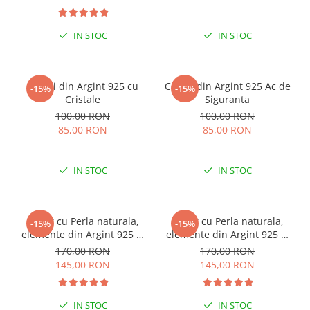
IN STOC
IN STOC
Cercei din Argint 925 cu
Cercei din Argint 925 Ac de
-15%
-15%
Cristale
Siguranta
100,00 RON
100,00 RON
85,00 RON
85,00 RON
IN STOC
IN STOC
Colier cu Perla naturala,
Colier cu Perla naturala,
-15%
-15%
elemente din Argint 925 si
elemente din Argint 925 si
margele Miyuki, multicolor
margele Miyuki, verde/kiwi
170,00 RON
170,00 RON
145,00 RON
145,00 RON
IN STOC
IN STOC