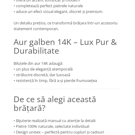
• oferă un accent sofisticat și modern
• completează perfect pietrele naturale
COLIERE
• aduce un efect vizual elegant, discret și premium
Coliere cu mărgele colorate și
Argint
Un detaliu prețios, ce transformă brățara într-un accesoriu
statement contemporan.
Coliere cu pietre semiprețioase
Aur galben 14K – Lux Pur &
Durabilitate
Biluțele din aur 14K adaugă:
• un plus de eleganță atemporală
• strălucire discretă, dar luxoasă
• rezistență în timp, fără a-și pierde frumusețea
De ce să alegi această
brățară?
• Bijuterie realizată manual cu atenție la detalii
• Pietre 100% naturale, selectate individual
• Design unisex – perfectă pentru cupluri și cadouri